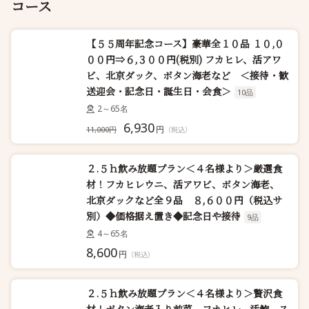
コース
【５５周年記念コース】豪華全１０品 １０,０
００円⇒６,３００円(税別) フカヒレ、活アワ
ビ、北京ダック、ボタン海老など ＜接待・歓
送迎会・記念日・誕生日・会食＞
10品
2～65名
6,930
円
11,000円
（税込）
２.５ｈ飲み放題プラン＜４名様より＞厳選食
材！フカヒレウニ、活アワビ、ボタン海老、
北京ダックなど全９品 ８,６００円（税込サ
別）◆価格据え置き◆記念日や接待
9品
4～65名
8,600
円
（税込）
２.５ｈ飲み放題プラン＜４名様より＞贅沢食