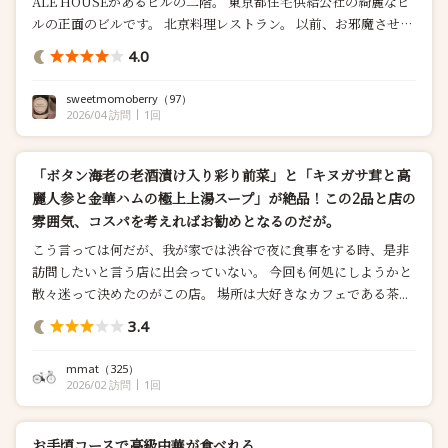
ALE HOUSEがあるビルの二階。 東京都住宅供給公社の綺麗なビ
ルの正面のビルです。 北京料理レストラン。 以前、お邪魔させて
戴いた事があり、とても美味しかったので、リピーターで、久々
4.0
の来訪。 土曜日の夜、ちょうど、素晴らしいコ...
sweetmomoberry
（97）
2026/04 訪問
1回
「ボタン海老の老酒漬け入り彩り前菜」と「キヌガサ茸と高
麗人参と金華ハムの極上上湯スープ」が絶品！この2品と店の
雰囲気、コスパを考えればお勧めとなるのだが。
こう言っては何だが、我が家では渋谷で夜に食事をする時、是非
訪問したいと言う店に出会っていない。 今回も何処にしようかと
散々迷って決めたのがこの店。 場所は大好きなカフェである茶...
3.4
mmat
（325）
2026/02 訪問
1回
お手頃コースで高級中華が食べれる