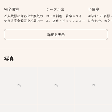
完全個室
テーブル席
半個室
ご人数様に合わせた換気の
コース料理・着席スタイ
4名様～20名様 ご利用人数
できる完全個室をご案内致
ル、立食・ビュッフェスタ
に合わせ、ゆと
します。
イルなど、お好みのスタイ
置で
ルで
詳細を表示
写真