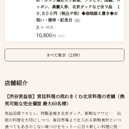
材！ボタン海老入り前菜、フカヒレ、活鮑、ス
ッポン、高麗人参、北京ダックなど全９品 １
０,８００円（税込サ別）◆価格据え置き◆お
祝い・接待・記念日
9品
4～65名
10,800
円
（税込）
すべて表示（23件）
店舗紹介
【渋谷宮益坂】宮廷料理の流れをくむ北京料理の老舗（換
気可能な完全個室 最大60名様）
気仙沼産フカヒレ、特製釜焼き北京ダック、新鮮なアワビ… 伝
統の料理を大切にしつつ、毎日市場より仕入れる新鮮食材といつ
食べてもあきのこない味つけをモットーに日々新しい料理に挑ん