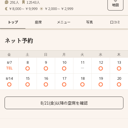
291
12543
人
人
￥8,000～￥9,999
￥2,000～￥2,999
トップ
座席
メニュー
写真
口コミ
ネット予約
金
土
日
月
火
水
木
7
8
9
10
11
12
13
8/
14
15
16
17
18
19
20
8/
8/21(金)以降の空席を確認