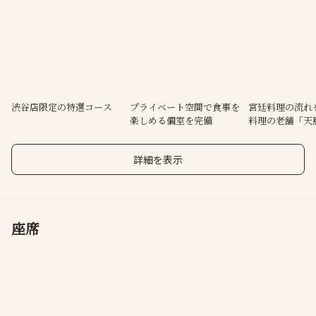
でいます。『55周年特別記念10,000円コース→ 6,300円』『飲み
放題パック』『土日祝日特別半額プラン』などコースメニュー多
数。◆◇150分制お得な飲み放題パックは増税後も据え置き税込み
価格です◇◆8月はお盆限定半額コー
渋谷店限定の特選コース
プライベート空間で食事を
宮廷料理の流れ
楽しめる個室を完備
料理の老舗「天
統の味
詳細を表示
座席