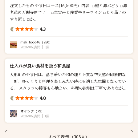
注文したもの やま田コース(16,500円) -内容- ◽︎鱧と海ぶどう ◽︎海
老詰め万願寺唐辛子 ◽︎生雲丹と佐賀牛サーロイン ◽︎とろ茄子の
すり流し ◽︎か...
4.3
msk_food46
（280）
2026/06 訪問
3回
仕入れが良い食材を扱う和食屋
人形町のやま田は、落ち着いた和の趣と上質な空気感が印象的な
一軒。ゆっくりと料理を楽しみたい時にも適した空間となってい
る。 スタッフの接客も心地よい。料理の説明は丁寧でありなが...
4.0
オイシク
（79）
2026/06 訪問
1回
すべて表示（305人）