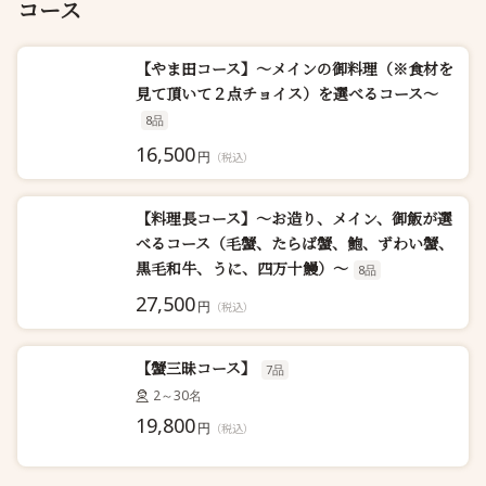
コース
【やま田コース】～メインの御料理（※食材を
見て頂いて２点チョイス）を選べるコース～
8品
16,500
円
（税込）
【料理長コース】～お造り、メイン、御飯が選
べるコース（毛蟹、たらば蟹、鮑、ずわい蟹、
黒毛和牛、うに、四万十鰻）～
8品
27,500
円
（税込）
【蟹三昧コース】
7品
2～30名
19,800
円
（税込）