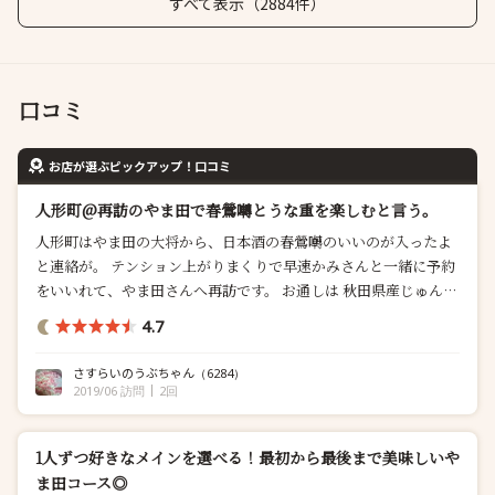
すべて表示（2884件）
口コミ
お店が選ぶピックアップ！口コミ
人形町@再訪のやま田で春鶯囀とうな重を楽しむと言う。
人形町はやま田の大将から、日本酒の春鶯囀のいいのが入ったよ
と連絡が。 テンション上がりまくりで早速かみさんと一緒に予約
をいいれて、やま田さんへ再訪です。 お通しは 秋田県産じゅん菜
スナップエンドウトマトのジュレ。 しらすと山椒。 名残りとらふ
4.7
ぐ白子焼き浸し。 スナップエンドウとかシャキシャキで、とらふ
ぐの白子を前菜で食べられるなんて幸せ。 ビールで乾杯したあ
さすらいのうぶちゃん
（6284）
と、お目当の日...
2019/06 訪問
2回
1人ずつ好きなメインを選べる！最初から最後まで美味しいや
ま田コース◎