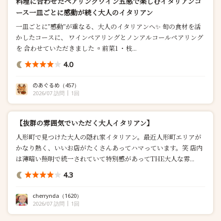
料理に合わせたペアリングワイン五感で楽しむイタリアンコ
ース一皿ごとに感動が続く大人のイタリアン
一皿ごとに”感動”が重なる、大人のイタリアンへ✨ 旬の食材を活
かしたコースに、 ワインペアリングとノンアルコールペアリング
を 合わせていただきました ▫️前菜1 ・枝...
4.0
のあぐるめ
（457）
2026/07 訪問
1回
【抜群の雰囲気でいただく大人イタリアン】
人形町で見つけた大人の隠れ家イタリアン。最近人形町エリアが
かなり熱く、いいお店がたくさんあってハマっています。笑 店内
は薄暗い照明で統一されていて特別感があってTHE大人な雰...
4.3
cherrynda
（1620）
2026/07 訪問
1回