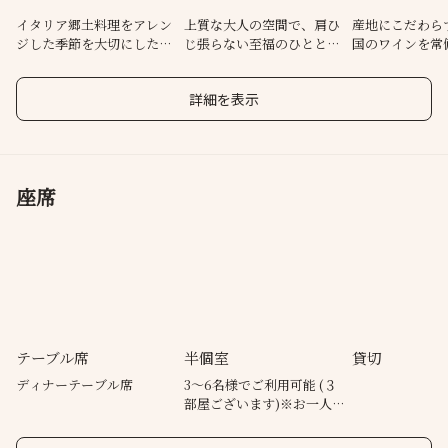
イタリア郷土料理をアレン
上質な大人の空間で、肩ひ
産地にこだわら
ジした季節を大切にした一
じ張らない至福のひととき
国のワインを常
皿をお届け
を
ペアリング有
詳細を表示
座席
テーブル席
半個室
貸切
ディナーテーブル席
3〜6名様でご利用可能 (３
部屋ございます)※お一人
様1100円頂戴いたします。