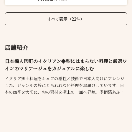
すべて表示（22件）
店舗紹介
日本橋人形町のイタリアン◆型にはまらない料理と厳選ワ
インのマリアージュをカジュアルに楽しむ
イタリア郷土料理をシェフの感性と技術で日本人向けにアレンジ
した、ジャンルの枠にとらわれない料理をお届けしています。日
本の四季を大切に、旬の素材を極上の一皿へ昇華。季節感あふれ
るコース料理も人気です。ソムリエを中心にスタッフ全員で厳選
するワインは、コース料理とのペアリングもおすすめ。大人の雰
囲気漂う欧風のしつらえは、肩ひじ張らないデートや会食に最適
です。皆様のお越しを心よりお待ちしております。