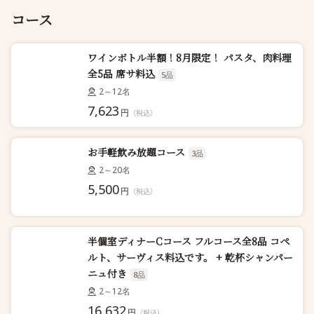
コース
ワインボトル半額！8月限定！ パスタ、肉料理
全5品 席サ料込
5品
2～12名
7,623
円
（税込）
お手軽飲み放題コース
3品
2～20名
5,500
円
（税込）
半個室ディナーCコース フルコース全8品 コペ
ルト、サーヴィス料込です。 + 乾杯シャンパー
ニュ付き
8品
2～12名
16,632
円
（税込）