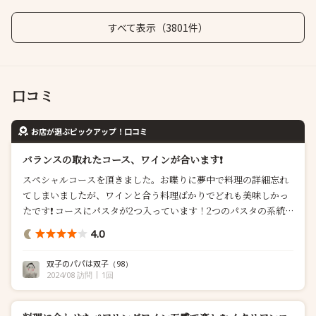
すべて表示（3801件）
口コミ
お店が選ぶピックアップ！口コミ
バランスの取れたコース、ワインが合います❗️
スペシャルコースを頂きました。お喋りに夢中で料理の詳細忘れ
てしまいましたが、ワインと合う料理ばかりでどれも美味しかっ
たです❗️ コースにパスタが2つ入っています！2つのパスタの系統
が全く異なるので、これはこれで良いですね楽しめます◎ お魚は
4.0
旬の秋刀魚を取り入れたお料理でした。前菜からメイン、デザー
トまでバランスがよく考えられたコースと思います❗️個人的にはも
双子のパパは双子
（98）
う少しボリュームがあると良かった...
2024/08 訪問
1回