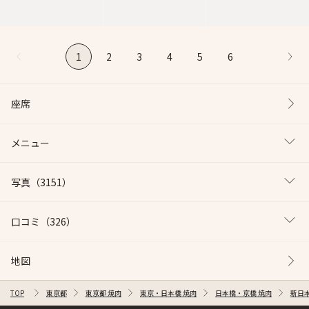
1
2
3
4
5
6
座席
メニュー
写真
（3151）
口コミ
（326）
地図
TOP
東京都
東京都 焼肉
東京・日本橋 焼肉
日本橋・京橋 焼肉
新日本