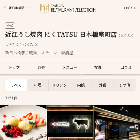
ログイン
新日本橋駅グルメ
公式
近江うし焼肉 にくTATSU 日本橋室町店
（おうみう
しやきにく にくたつ）
新日本橋駅 / 焼肉、ステーキ、居酒屋
トップ
座席
メニュー
写真
口コミ
すべて
料理
ドリンク
内観
外観
その他
3151件