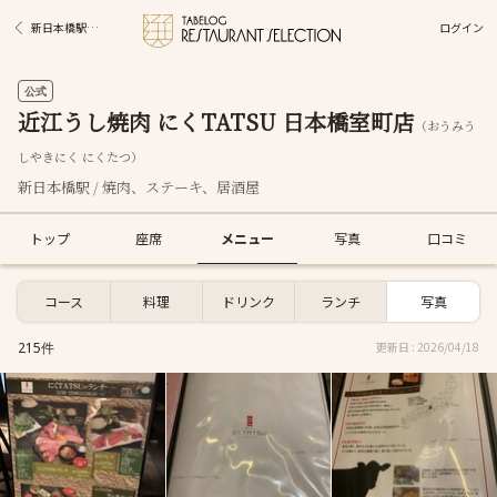
ログイン
新日本橋駅グルメ
公式
近江うし焼肉 にくTATSU 日本橋室町店
（おうみう
しやきにく にくたつ）
新日本橋駅 / 焼肉、ステーキ、居酒屋
トップ
座席
メニュー
写真
口コミ
コース
料理
ドリンク
ランチ
写真
215件
更新日 : 2026/04/18