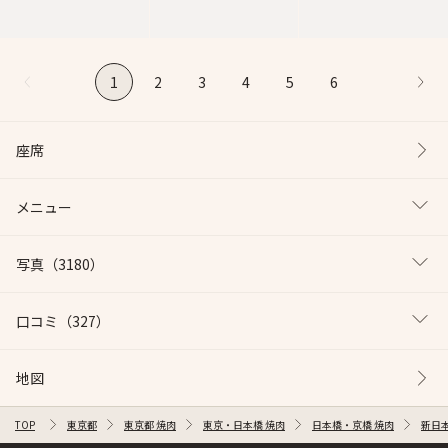
1
2
3
4
5
6
座席
メニュー
写真
（3180）
口コミ
（327）
地図
TOP
東京都
東京都 焼肉
東京・日本橋 焼肉
日本橋・京橋 焼肉
新日本