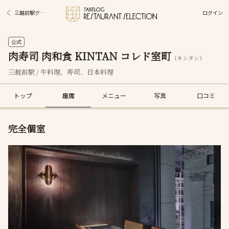
ログイン
三越前駅グルメ
公式
肉寿司 肉和食 KINTAN コレド室町
（キンタン）
三越前駅 / 牛料理、寿司、日本料理
トップ
座席
メニュー
写真
口コミ
完全個室