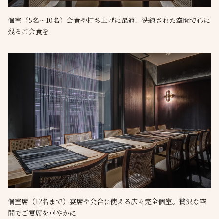
個室（5名～10名）会食や打ち上げに最適。洗練された空間で心に
残るご会食を
個室席（12名まで）宴席や会合に使える広々完全個室。贅沢な空
間でご宴席を華やかに