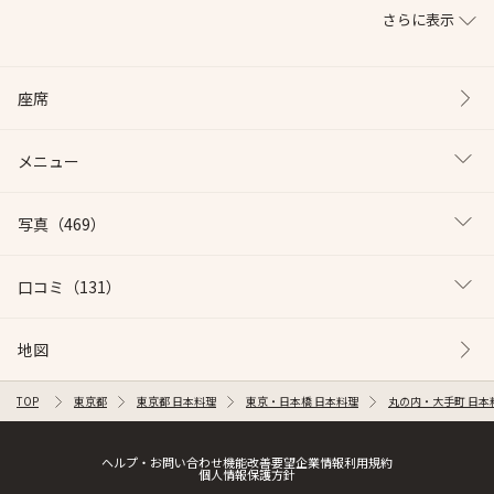
さらに表示
座席
メニュー
写真
（469）
口コミ
（131）
地図
TOP
東京都
東京都 日本料理
東京・日本橋 日本料理
丸の内・大手町 日本
ヘルプ・お問い合わせ
機能改善要望
企業情報
利用規約
個人情報保護方針