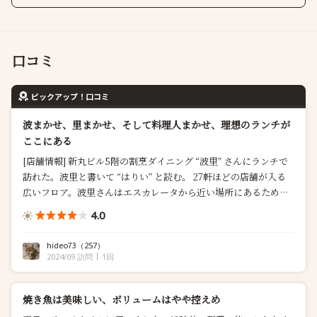
口コミ
ピックアップ！口コミ
波まかせ、里まかせ、そして料理人まかせ、理想のランチが
ここにある
[店舗情報] 新丸ビル5階の割烹ダイニング “波里” さんにランチで
訪れた。波里と書いて “はりい” と読む。 27軒ほどの店舗が入る
広いフロア。波里さんはエスカレータから近い場所にあるため、
このフロアを訪れた人の多くが目にすることになる。自分もそん
4.0
な一人。実はここに来るまで、波里さんのことは全...
hideo73
（257）
2024/09 訪問
1回
焼き魚は美味しい、ボリュームはやや控えめ