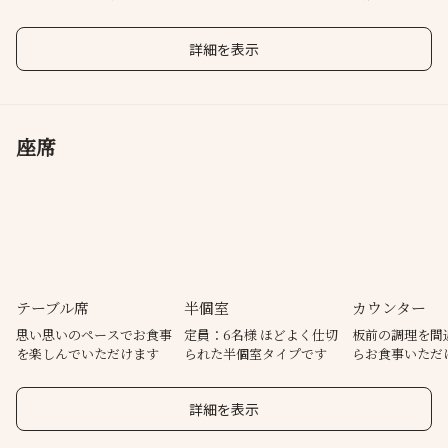
た料理
が揃い踏み
詳細を表示
座席
テーブル席
半個室
カウンター
思い思いのペースでお食事
定員：6名様 ほどよく仕切
板前の調理を間
を楽しんでいただけます
られた半個室タイプです
らお食事いただ
しい空間
詳細を表示