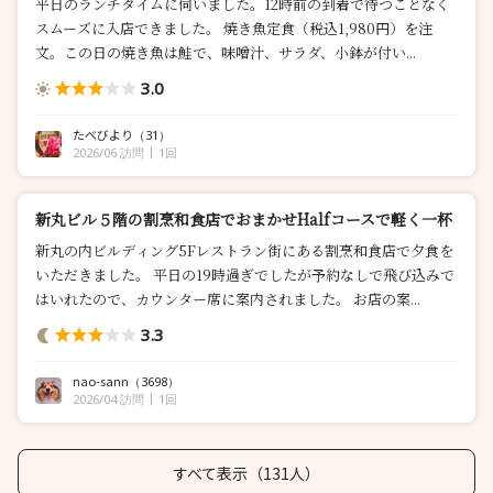
平日のランチタイムに伺いました。12時前の到着で待つことなく
スムーズに入店できました。 焼き魚定食（税込1,980円）を注
文。この日の焼き魚は鮭で、味噌汁、サラダ、小鉢が付い...
3.0
たべびより
（31）
2026/06 訪問
1回
新丸ビル５階の割烹和食店でおまかせHalfコースで軽く一杯
新丸の内ビルディング5Fレストラン街にある割烹和食店で夕食を
いただきました。 平日の19時過ぎでしたが予約なしで飛び込みで
はいれたので、カウンター席に案内されました。 お店の案...
3.3
nao-sann
（3698）
2026/04 訪問
1回
すべて表示（131人）