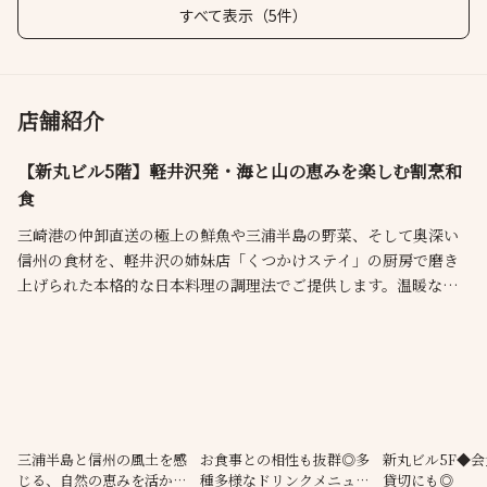
すべて表示（5件）
店舗紹介
【新丸ビル5階】軽井沢発・海と山の恵みを楽しむ割烹和
食
三崎港の仲卸直送の極上の鮮魚や三浦半島の野菜、そして奥深い
信州の食材を、軽井沢の姉妹店「くつかけステイ」の厨房で磨き
上げられた本格的な日本料理の調理法でご提供します。温暖な三
浦半島と高原の軽井沢の食材で味わう日本の旬。美食のひととき
をモダンな空間でお楽しみください。
三浦半島と信州の風土を感
お食事との相性も抜群◎多
新丸ビル5F◆
じる、自然の恵みを活かし
種多様なドリンクメニュー
貸切にも◎