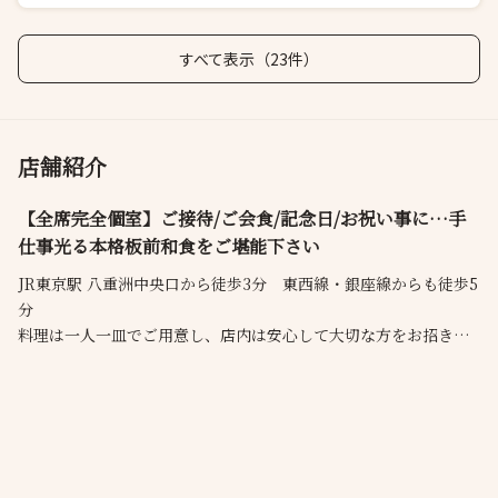
すべて表示（23件）
店舗紹介
【全席完全個室】ご接待/ご会食/記念日/お祝い事に…手
仕事光る本格板前和食をご堪能下さい
JR東京駅 八重洲中央口から徒歩3分 東西線・銀座線からも徒歩5
分
料理は一人一皿でご用意し、店内は安心して大切な方をお招きで
きる、全席完全個室となっております。本格的でありながら肩肘
張らない、和とモダンが融合したプライベートな空間で、ご接待
やご会食、お顔合わせなど、大切なひと時にぜひご利用くださ
い。