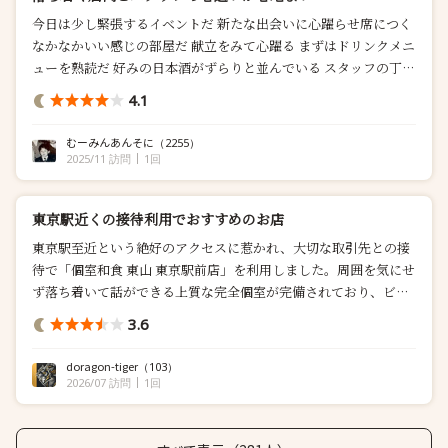
今日は少し緊張するイベントだ 新たな出会いに心躍らせ席につく
なかなかいい感じの部屋だ 献立をみて心躍る まずはドリンクメニ
ューを熟読だ 好みの日本酒がずらりと並んでいる スタッフの丁寧
な対応が心地よい メンバーが揃ったとこらでスタートだ いてもど
4.1
おりビールをいただく そしてコース...
むーみんあんそに
（2255）
2025/11 訪問
1回
東京駅近くの接待利用でおすすめのお店
東京駅至近という絶好のアクセスに惹かれ、大切な取引先との接
待で「個室和食 東山 東京駅前店」を利用しました。周囲を気にせ
ず落ち着いて話ができる上質な完全個室が完備されており、ビジ
ネ...
3.6
doragon-tiger
（103）
2026/07 訪問
1回