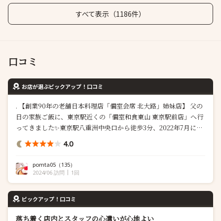
すべて表示（1186件）
口コミ
お店が選ぶピックアップ！口コミ
. ️【創業90年の老舗日本料理店「個室会席 北大路」姉妹店】️ 父の
日の家族ご飯に、東京駅近くの「個室和食東山 東京駅前店」へ行
ってきました✨東京駅八重洲中央口から徒歩3分、2022年7月にオ
ープンした「ホテルモンテエルマーナ東京」の1階に位置するこの
4.0
お店は、全席個室の会席・日本料理店です。厳選された黒毛和牛
や熟練板前による旬の本格和食が楽しめます 四季折々の素材を厳
pomta05
（135）
選し、板前が丁...
2024/06 訪問
1回
ピックアップ！口コミ
落ち着く店内とスタッフの心遣いが心地よい