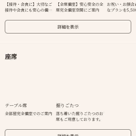
【接待・会食に】大切なご
【全席個室】安心安全の全
お祝い・お顔合
接待や会食にも安心の個別
席完全個室空間にご案内
なプランを5,5
盛り
意
詳細を表示
座席
テーブル席
掘りごたつ
全部屋完全個室でのご案内
落ち着いた掘りごたつのお
席もご用意しております。