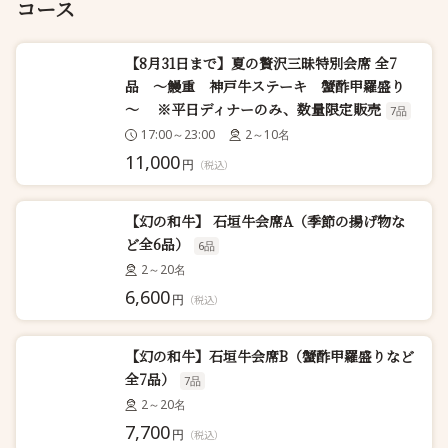
コース
【8月31日まで】夏の贅沢三昧特別会席 全7
品 ～鰻重 神戸牛ステーキ 蟹酢甲羅盛り
～ ※平日ディナーのみ、数量限定販売
7品
17:00～23:00
2～10名
11,000
円
（税込）
【幻の和牛】 石垣牛会席A（季節の揚げ物な
ど全6品）
6品
2～20名
6,600
円
（税込）
【幻の和牛】石垣牛会席B（蟹酢甲羅盛りなど
全7品）
7品
2～20名
7,700
円
（税込）