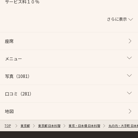
サービス料１０％
さらに表示
座席
メニュー
写真
（1081）
口コミ
（281）
地図
TOP
東京都
東京都 日本料理
東京・日本橋 日本料理
丸の内・大手町 日本