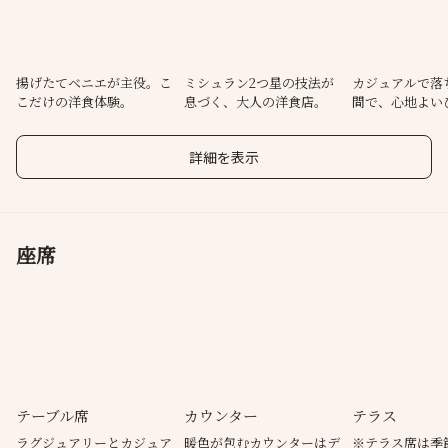
接待や会食・ご友人とのお食事・仕事帰り・デート・女子会な
ど、幅広いシーンでご利用ください◎
7月27日～ BEIGNET 東京 がリニューアルオープン！ベニエを主
揚げたてベニエが主役。こ
ミシュラン2つ星の技法が
カジュアルで落
こだけの洋食体験。
息づく、大人の洋食店。
間で、心地よい
役にした、新しい洋食体験をぜひお楽しみくだ
を。
詳細を表示
座席
テーブル席
カウンター
テラス
ラグジュアリーとカジュア
暖色が包むカウンターはデ
※テラス席は季