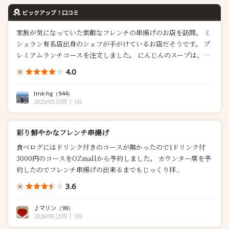
ピックアップ！口コミ
家族が気になっていた素敵なフレンチの串揚げのお店を訪問。 ミ
シュラン有名店出身のシェフが手がけているお店だそうです。 プ
レミアムランチコースを注文しました。 にんじんのスープは、ふ
わっとしたムースの様な口当たりで美味しかったです。 前菜の盛
4.0
り合わせも1つ1つの味付けがとても美味しかったです。...
tmk-hg
（944）
2025/03 訪問
1回
彩り鮮やかなフレンチ串揚げ
食べログにはドリンク付きのコースが無かったので1ドリンク付
3000円のコースをOZmallから予約しました。 カウンター席を予
約したのでフレンチ串揚げの出来るまでもじっくり拝...
3.6
♪マリン
（98）
2026/06 訪問
1回