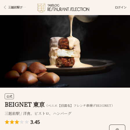
ログイン
三越前駅グルメ
公式
BEIGNET 東京
（ベニエ【旧店名】フレンチ串揚げBEIGNET）
三越前駅 / 洋食、ビストロ、ハンバーグ
3.45