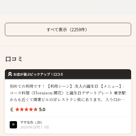
すべて表示（2259件）
口コミ
お店が選ぶピックアップ！口コミ
初めての利用です！ 【利用シーン】:友人の誕生日 【メニュー】:
コース料理（Floraison-開花）と誕生日デザートプレート 東京駅
からも近くて商業ビルの1Fレストラン街にあります。 入り口から
オシャレで可愛らしい雰囲気が楽しめます。 落ち着いた店内は暗
5.0
過ぎず明る過ぎずで心地よい明るさてした。 料理一品一品がお花
みたいで素敵です。綺麗で見て愉しい。食べて美味しい。そし
マサなお
（20）
て、...
2025/09 訪問
1回