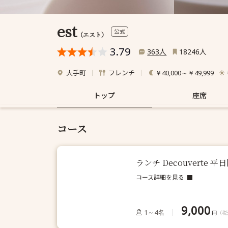
est
公式
（エスト）
3.79
人
人
363
18246
大手町
フレンチ
￥40,000～￥49,999
トップ
座席
コース
ランチ Decouverte 
コース詳細を見る
9,000
1～4名
円
（税