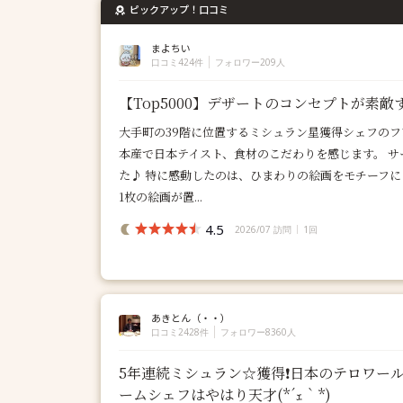
ピックアップ！口コミ
まよちい
口コミ424件
フォロワー209人
【Top5000】デザートのコンセプトが素
大手町の39階に位置するミシュラン星獲得シェフのフ
本産で日本テイスト、食材のこだわりを感じます。 
た♪ 特に感動したのは、ひまわりの絵画をモチーフに
1枚の絵画が置...
4.5
2026/07 訪問
1回
あきとん（・・）
口コミ2428件
フォロワー8360人
5年連続ミシュラン☆獲得❗日本のテロワー
ームシェフはやはり天才(*´ｪ｀*)