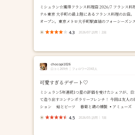
ミシュラン☆獲得フランス料理店 2026/7 フランス料
テル東京 大手町の最上階にあるフランス料理のお店。ミ
オープン。東京メトロ大手町駅直結のフォーシーズンズホ
4.3
2026/07 訪問
2回
chocopi1026
口コミ269件
フォロワー2343人
可愛すぎるデザート♡
ミシュラン5年連続1つ星の評価を受けたシェフが、
て造り出すコンテンポラリーフレンチ！ 今回は友人のB
ション 蛤とビーツ 春菊と鶏の燻製 ▪️アミューズ 
4.5
2026/05 訪問
1回