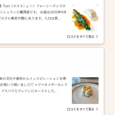
理『est（エスト）』✨✨ フォーシーズンズホ
シュラン☆獲得店です。 お店は2020年9月
テル東京39階にあります。入口は素...
口コミをすべて見る
日本の文化や食材からインスピレーションを得
D祝いで伺いました♡ ▪️アペタイザーセレク
アスパラとクレソンにローストした...
口コミをすべて見る