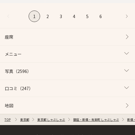
1
2
3
4
5
6
座席
メニュー
写真
（2596）
口コミ
（247）
地図
TOP
東京都
東京都 しゃぶしゃぶ
銀座・新橋・有楽町 しゃぶしゃぶ
新橋