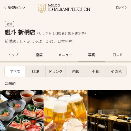
ログイン
新橋駅グルメ
公式
瓢斗 新橋店
（ヒョウト【旧店名】瓢斗 香水亭）
新橋駅 / しゃぶしゃぶ、かに、日本料理
トップ
座席
メニュー
写真
口コミ
すべて
料理
ドリンク
内観
外観
その他
2596件