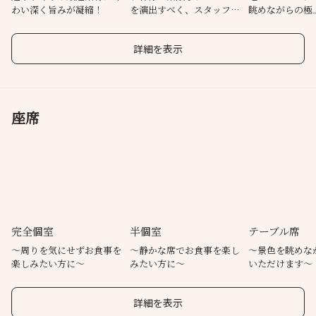
わい深く旨みが凝縮！
を演出すべく、スタッフ一
眺めながらの極
同真心を込めておもてなし
させて頂きます。
詳細を表示
座席
完全個室
半個室
テーブル席
～周りを気にせずお食事を
～静かな席でお食事を楽し
～景色を眺めな
楽しみたい方に～
みたい方に～
いただけます～
詳細を表示