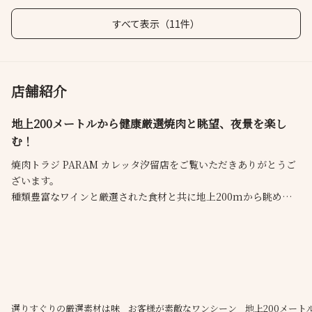
すべて表示（11件）
店舗紹介
地上200メートルから健康厳選焼肉と眺望、夜景を楽し
む！
焼肉トラジ PARAM カレッタ汐留店をご覧いただきありがとうご
ざいます。
種類豊富なワインと厳選された食材と共に地上200mから眺める
「光のアート」が特別な一時をご提供いたします。
スカイビュー席多数ご用意し、個室も完備しております。
ご不明な点、ご要望などお気軽にお申し付けくださいませ。
選りすぐりの厳選素材は味
お客様が素敵なワンシーン
地上200メート