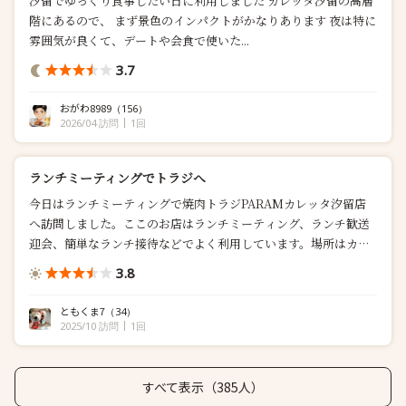
汐留でゆっくり食事したい日に利用しました カレッタ汐留の高層
階にあるので、 まず景色のインパクトがかなりあります 夜は特に
雰囲気が良くて、デートや会食で使いた...
3.7
おがわ8989
（156）
2026/04 訪問
1回
ランチミーティングでトラジへ
今日はランチミーティングで焼肉トラジPARAMカレッタ汐留店
へ訪問しました。ここのお店はランチミーティング、ランチ歓送
迎会、簡単なランチ接待などでよく利用しています。場所はカレ
ッタ...
3.8
ともくま7
（34）
2025/10 訪問
1回
すべて表示（385人）