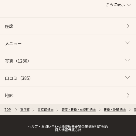
さらに表示
座席
メニュー
写真
（1280）
口コミ
（385）
地図
TOP
東京都
東京都 焼肉
銀座・新橋・有楽町 焼肉
新橋・汐留 焼肉
ヘルプ・お問い合わせ
機能改善要望
企業情報
利用規約
個人情報保護方針