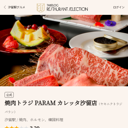
ログイン
汐留駅グルメ
公式
焼肉トラジ PARAM カレッタ汐留店
（ヤキニクトラジ
パラン）
汐留駅 / 焼肉、ホルモン、韓国料理