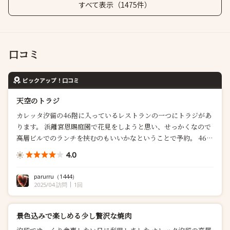
すべて表示（1475件）
口コミ
ピックアップ！口コミ
天空のトラジ
カレッタ汐留の46階に入っているレストランの一つにトラジがあ
ります。 浜離宮恩賜庭園で花見をしようと思い、せっかくなので
高層ビルでのランチを挟むのもいいかなということで予約。 46階
には鉄板焼きや寿司など高級そうなお店が並ぶ中、こちらはトラ
4.0
ジということで、ある程度の安心感があります(価格、ク...
parurru
（1444）
2025/04 訪問
1回
景色込みで楽しめる少し贅沢な焼肉