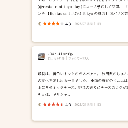
(@restaurant_toyo_day )にコース予約し
ンチ️ 【Restaurant TOYO Tokyo の魅力】 ☑︎パリ
4.3
2026/07 訪問
1回
ごはんはおかずjp
口コミ241件
フォロワー93人
最初は、黄色いトマトのガスパチョ。 秋田県のじゅ
の変化を楽しめる一皿でした。 季節の野菜のベニエ
上にリモネッタチーズ。野菜の香りにチーズのコクが
チョは、ギリシャ...
4.9
2026/05 訪問
1回