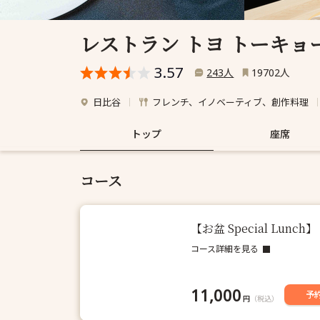
レストラン トヨ トーキョ
3.57
人
人
243
19702
日比谷
フレンチ、イノベーティブ、創作料理
トップ
座席
コース
【お盆 Special Lunc
コース詳細を見る
11,000
予
円
（税込）