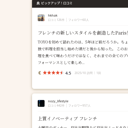
ピックアップ！口コミ
hkhak
口コミ126件
フォロワー60人
フレンチの新しいスタイルを創造したParis
TOYOを初めて訪れたのは、5年ほど前だろうか。ち
独で料理を担当し始めた頃だと後から知った。 この
理を食べて味わうだけではなく、それまでの全てのプ
フォーマンスとして楽しめ...
4.5
2025/10 訪問
1回
nozy_lifestyle
口コミ442件
フォロワー957人
上質イノベーティブ フレンチ
土曜日のディナー。日比谷駅降りて日比谷ミッドタウン