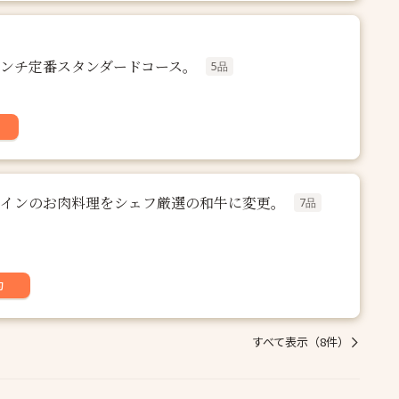
 】 ランチ定番スタンダードコース。
5品
B】 メインのお肉料理をシェフ厳選の和牛に変更。
7品
約
すべて表示（8件）