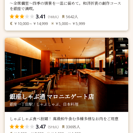
～全席個室～四季の情景を一皿に留めて。和洋折衷の創作コース
を銀座で満喫。
3.41
人
5642
（
人）
169
￥10,000～￥14,999
￥5,000～￥5,999
銀座しゃぶ通 マロニエゲート店
銀座一丁目駅 / しゃぶしゃぶ、日本料理
しゃぶしゃぶ食べ放題！ 高級和牛含む多種多様なお肉をご用意
3.47
人
33695
（
人）
519