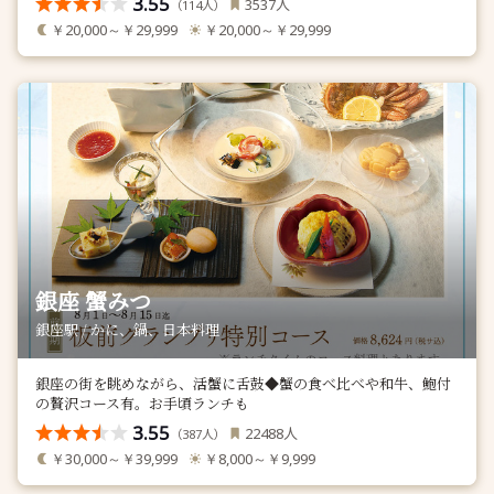
3.55
人
3537
（
人）
114
￥20,000～￥29,999
￥20,000～￥29,999
銀座 蟹みつ
銀座駅 / かに、鍋、日本料理
銀座の街を眺めながら、活蟹に舌鼓◆蟹の食べ比べや和牛、鮑付
の贅沢コース有。お手頃ランチも
3.55
人
22488
（
人）
387
￥30,000～￥39,999
￥8,000～￥9,999