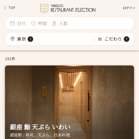
ログイン
TOP
日付
時間
人数
東京
こだわり
1
1
151件
銀座 鮨 天ぷら いわい
銀座駅 / 寿司、天ぷら、日本料理