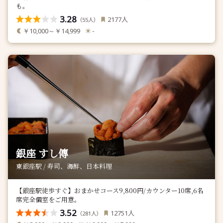
も。
3.28
人
2177
（
人）
55
￥10,000～￥14,999
-
銀座 すし傳
東銀座駅 / 寿司、海鮮、日本料理
【銀座駅徒歩すぐ】おまかせコース9,800円/カウンター10席,6名
席完全個室をご用意。
3.52
人
12751
（
人）
281