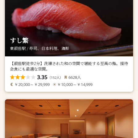
すし繁
東銀座駅 / 寿司、日本料理、海鮮
【銀座駅徒歩2分】洗練された和の空間で堪能する至高の鮨。接待
会食にも最適な空間。
3.35
人
6628
（
人）
152
￥20,000～￥29,999
￥10,000～￥14,999