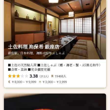
土佐料理 祢保希 銀座店
銀座駅 / 日本料理、海鮮、しゃぶしゃぶ
■土佐の天然鮎入荷 ■土佐しゃぶ（鰹・海老・蟹・A5黒毛和牛）
■会席・皿鉢 ■完全個室完備
3.38
人
19468
（
人）
313
￥8,000～￥9,999
￥3,000～￥3,999