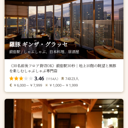
羅豚 ギンザ・グラッセ
銀座駅 / しゃぶしゃぶ、日本料理、居酒屋
《30名前後フロア貸切OK》銀座駅30秒｜地上10階の眺望と黒豚
を楽しむしゃぶしゃぶ専門店
3.46
人
74323
（
人）
1154
￥6,000～￥7,999
￥1,000～￥1,999