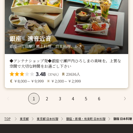
銀座 遠音近音
銀座一丁目駅 / 郷土料理、日本料理、かき
◆アンテナショップ発◆銀座で瀬戸内ひろしまの美味を。上質な
空間で大切な時間をお過ごし下さい
3.48
人
23636
（
人）
374
￥8,000～￥9,999
￥2,000～￥2,999
1
2
3
4
5
6
TOP
東京都
東京都 日本料理
銀座・新橋・有楽町 日本料理
銀座 日本料理