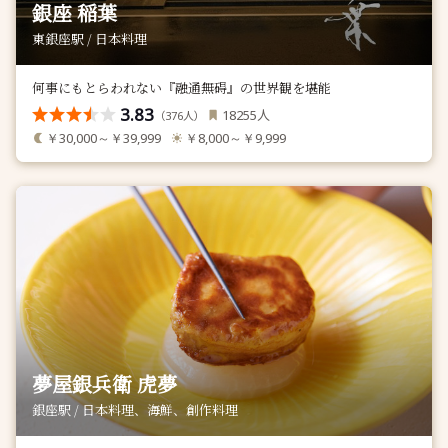
銀座 稲葉
東銀座駅 / 日本料理
何事にもとらわれない『融通無碍』の世界観を堪能
3.83
人
18255
（
人）
376
￥30,000～￥39,999
￥8,000～￥9,999
夢屋銀兵衛 虎夢
銀座駅 / 日本料理、海鮮、創作料理