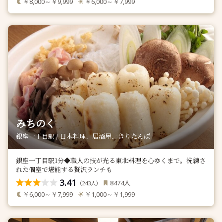
￥8,000～￥9,999
￥6,000～￥7,999
みちのく
銀座一丁目駅 / 日本料理、居酒屋、きりたんぽ
銀座一丁目駅1分◆職人の技が光る東北料理を心ゆくまで。洗練さ
れた個室で堪能する贅沢ランチも
3.41
人
8474
（
人）
243
￥6,000～￥7,999
￥1,000～￥1,999