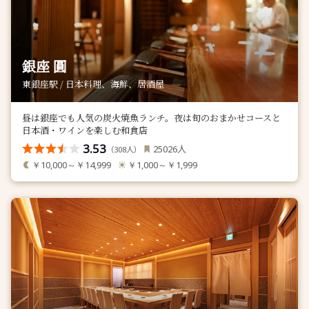
銀座 圓
東銀座駅 / 日本料理、海鮮、居酒屋
昼は銀座でも人気の炭火焼魚ランチ。夜は旬のおまかせコースと
日本酒・ワインを楽しむ和食店
3.53
人
25026
（
人）
308
￥10,000～￥14,999
￥1,000～￥1,999