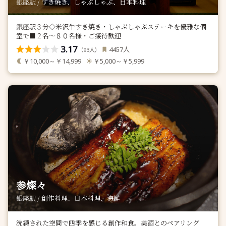
銀座駅 / すき焼き、しゃぶしゃぶ、日本料理
銀座駅３分◇米沢牛すき焼き・しゃぶしゃぶステーキを優雅な個
室で■２名～８０名様・ご接待歓迎
3.17
人
4457
（
人）
93
￥10,000～￥14,999
￥5,000～￥5,999
参燦々
銀座駅 / 創作料理、日本料理、海鮮
洗練された空間で四季を感じる創作和食。美酒とのペアリング