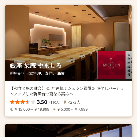
銀座 栞庵 やましろ
銀座駅 / 日本料理、寿司、海鮮
【和食と鮨の融合】≪3年連続ミシュラン獲得≫ 進化しバーショ
ンアップした新舞台で更なる高みへ
3.50
人
4273
（
人）
110
￥15,000～￥19,999
￥6,000～￥7,999