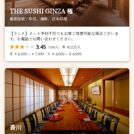
THE SUSHI GINZA 極
東銀座駅 / 寿司、海鮮、日本料理
【ランチ】ネット予約不可でもお席ご用意可能な場合ございま
す。お電話でお問い合わせください。
3.45
人
42225
（
人）
588
￥6,000～￥7,999
￥4,000～￥4,999
香川