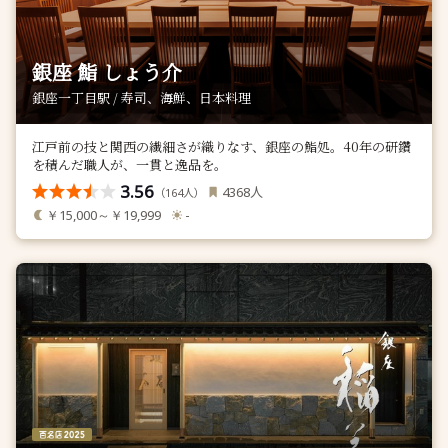
銀座 鮨 しょう介
銀座一丁目駅 / 寿司、海鮮、日本料理
江戸前の技と関西の繊細さが織りなす、銀座の鮨処。40年の研鑽
を積んだ職人が、一貫と逸品を。
3.56
人
4368
（
人）
164
￥15,000～￥19,999
-