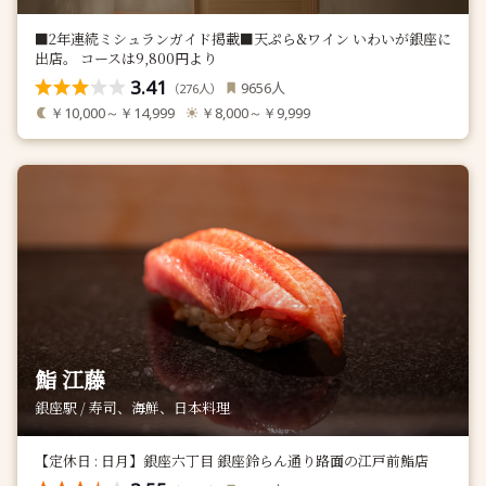
■2年連続ミシュランガイド掲載■天ぷら&ワイン いわいが銀座に
出店。 コースは9,800円より
3.41
人
9656
（
人）
276
￥10,000～￥14,999
￥8,000～￥9,999
鮨 江藤
銀座駅 / 寿司、海鮮、日本料理
【定休日 : 日月】銀座六丁目 銀座鈴らん通り路面の江戸前鮨店