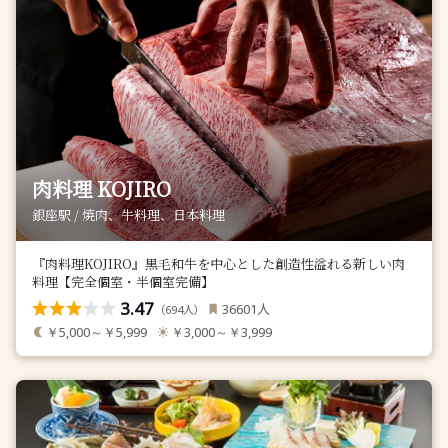
肉料理 KOJIRO
銀座駅 / 焼肉、牛料理、日本料理
『肉料理KOJIRO』黒毛和牛を中心とした創造性溢れる新しい肉
料理【完全個室・半個室完備】
3.47
人
36601
（
人）
694
￥5,000～￥5,999
￥3,000～￥3,999