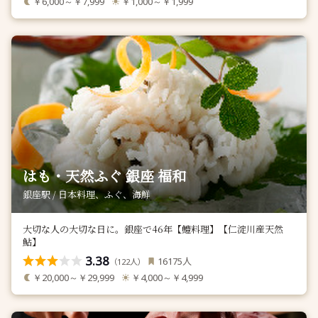
￥6,000～￥7,999
￥1,000～￥1,999
はも・天然ふぐ 銀座 福和
銀座駅 / 日本料理、ふぐ、海鮮
大切な人の大切な日に。銀座で46年【鱧料理】【仁淀川産天然
鮎】
3.38
人
16175
（
人）
122
￥20,000～￥29,999
￥4,000～￥4,999