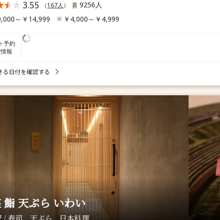
3.55
9256人
（
167人
）
,000～￥14,999
￥4,000～￥4,999
ト予約
席情報
きる日付を確認する
 鮨 天ぷら いわい
 / 寿司、天ぷら、日本料理