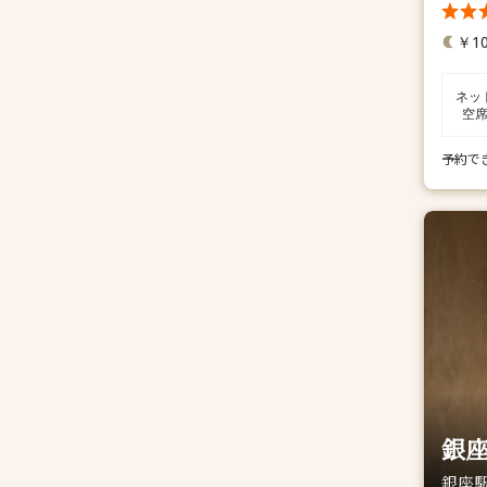
￥10
ネッ
空
予約で
銀座
銀座駅