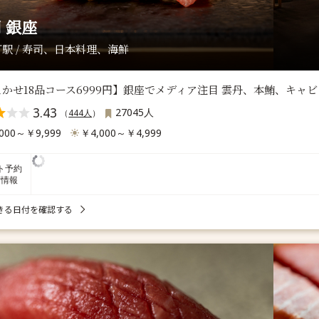
 銀座
駅 / 寿司、日本料理、海鮮
かせ18品コース6999円】銀座でメディア注目 雲丹、本鮪、キャ
3.43
27045人
（
444人
）
000～￥9,999
￥4,000～￥4,999
ト予約
席情報
きる日付を確認する