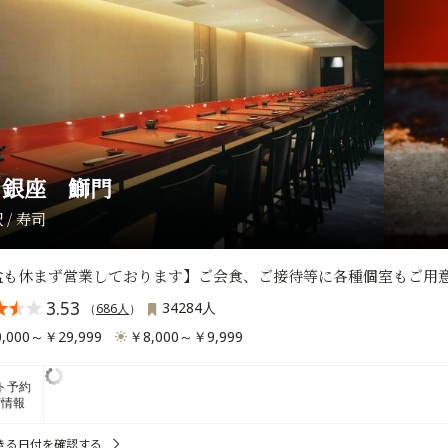
 銀座 鰤門
 / 寿司
盆も休まず営業しております】ご会食、ご接待等に各種個室もご用
3.53
34284人
（
686人
）
,000～￥29,999
￥8,000～￥9,999
ト予約
席情報
きる日付を確認する