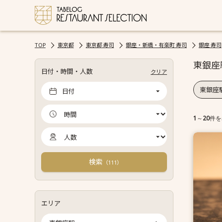
TOP
東京都
東京都 寿司
銀座・新橋・有楽町 寿司
銀座 寿司
東銀座
日付・時間・人数
クリア
東銀座駅
日付
1
～
20
件を
検索
（
）
111
エリア