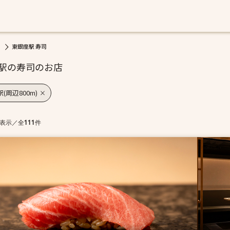
東銀座駅 寿司
駅の寿司のお店
(周辺800m)
表示
／
全
111
件