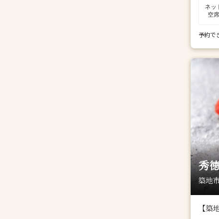
ネッ
空
予約で
秀
築地市
【築