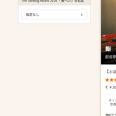
The Tabelog Award 2026 ・食べログ 百名店
指定なし
鮨
銀座駅
【お
￥20
ネッ
空
予約で