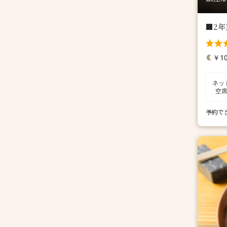
■2年
￥10
ネッ
空
予約で