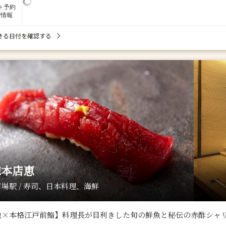
ト予約
席情報
きる日付を確認する
徳本店恵
場駅 / 寿司、日本料理、海鮮
地×本格江戸前鮨】料理長が目利きした旬の鮮魚と秘伝の赤酢シャ