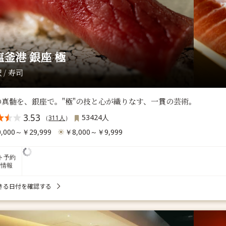
塩釜港 銀座 極
 / 寿司
の真髄を、銀座で。"極"の技と心が織りなす、一貫の芸術。
3.53
53424人
（
311人
）
,000～￥29,999
￥8,000～￥9,999
ト予約
席情報
きる日付を確認する