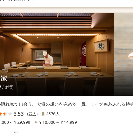
し家
 / 寿司
の隠れ家で出会う、大将の想いを込めた一貫。ライブ感あふれる特
3.53
4376人
（
72人
）
,000～￥29,999
￥10,000～￥14,999