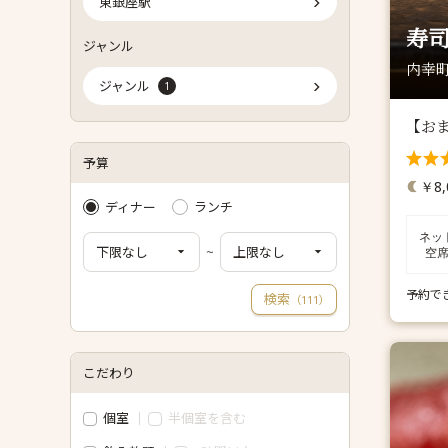
東銀座駅
寿司
ジャンル
内幸町
ジャンル
1
【おま
予算
￥8,
ディナー
ランチ
ネッ
~
空
予約で
検索
（
）
111
こだわり
個室
半個室を含む