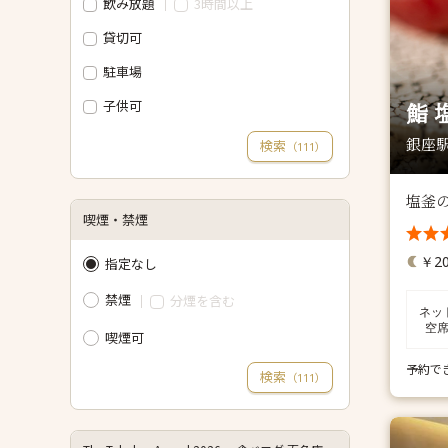
飲み放題
3時間以上
貸切可
駐車場
子供可
鮨 
銀座駅
検索
（
）
111
塩釜
喫煙・禁煙
￥20
指定なし
禁煙
分煙を含む
ネッ
空
喫煙可
予約で
検索
（
）
111