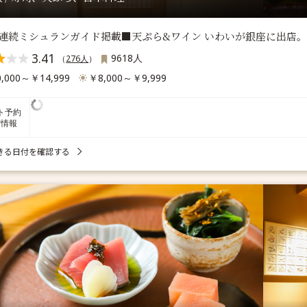
連続ミシュランガイド掲載■天ぷら&ワイン いわいが銀座に出店。 コ
3.41
9618人
（
276人
）
,000～￥14,999
￥8,000～￥9,999
ト予約
席情報
きる日付を確認する