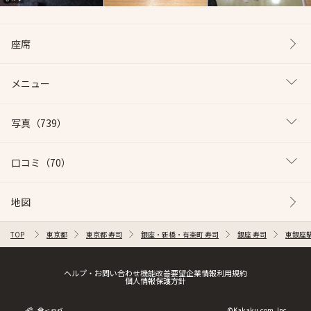
座席
メニュー
写真
（739）
口コミ
（70）
地図
TOP
東京都
東京都 寿司
銀座・新橋・有楽町 寿司
銀座 寿司
東銀座駅
ヘルプ・お問い合わせ
機能改善要望
企業情報
利用規約
個人情報保護方針
©Kakaku.com, Inc.