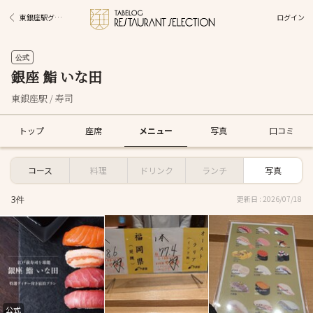
ログイン
東銀座駅グルメ
公式
銀座 鮨 いな田
東銀座駅 / 寿司
トップ
座席
メニュー
写真
口コミ
コース
料理
ドリンク
ランチ
写真
3件
更新日 : 2026/07/18