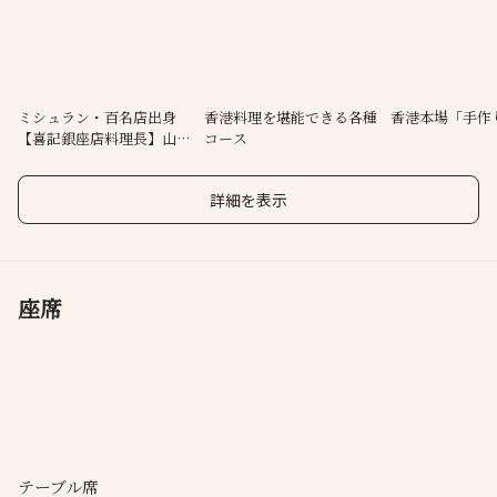
れる香港料理の名店、そして日本一号店となるのが喜記銀座店で
す。
当店では避風塘料理はもちろん、焼物・点心・海鮮・肉類・麺飯
類・デザートなど多くの美食が存在する香港の様々な味を再現、
本場さながらのクオリティとラインナップで香港料理をご提供致
ミシュラン・百名店出身
香港料理を堪能できる各種
香港本場「手作
【喜記銀座店料理長】山﨑
コース
します。
浩一
詳細を表示
座席
テーブル席