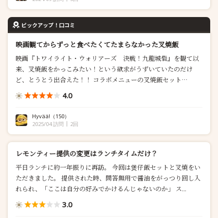
ピックアップ！口コミ
映画観てからずっと食べたくてたまらなかった叉焼飯
映画『トワイライト・ウォリアーズ 決戦！九龍城砦』を観て以
来、叉焼飯をかっこみたい！という欲求がうずいていたのだけ
ど、とうとう出合えた！！ コラボメニューの叉焼飯セット
（2000円）、前に見たネット情報では2月末までの期間限定って
4.0
書いてあって残念に思っていたけど、まだ継続してた。 映画も大
ヒット...
Hyvää!
（150）
2025/04 訪問
2回
レモンティー提供の変更はランチタイムだけ？
平日ランチに約一年振りに再訪。 今回は煲仔飯セットと叉焼をい
ただきました。 提供された時、問答無用で醤油をがっつり回し入
れられ、「ここは自分の好みでかけるんじゃないのか」 ス...
3.0