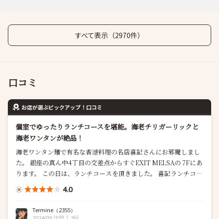
すべて表示（2970件）
口コミ
お店が選ぶピックアップ！口コミ
個室でゆったりランチコースを堪能。海老チリガーリックと
海老ワンタンが絶品！
海老ワンタン麺で有名な香港料理の名店喜記さんにお邪魔しまし
た。 銀座の真ん中4丁目の交差点からすぐEXIT MELSAの 7Fにあ
ります。 この日は、ランチコースを頂きました。 喜記ランチコー
ス ・2種蒸し点心 あつあつでそのままでも旨みたっぷりの点心。
4.0
付け合わせのピリ辛肉味噌で味変 本場の点心はモッチモチでおい
しい ・喜記特製叉焼 香港蜜掛けチャーシュー 照りも...
Termine
（2355）
2024/09 訪問
3回