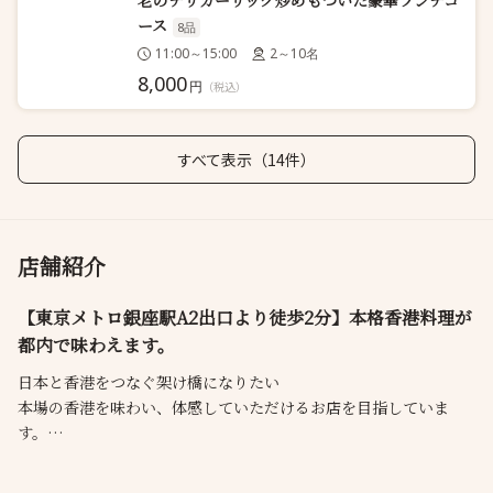
老のチリガーリック炒めもついた豪華ランチコ
ース
8品
11:00～15:00
2～10名
8,000
円
（税込）
すべて表示（14件）
店舗紹介
【東京メトロ銀座駅A2出口より徒歩2分】本格香港料理が
都内で味わえます。
日本と香港をつなぐ架け橋になりたい
本場の香港を味わい、体感していただけるお店を目指していま
す。
喜記は香港が本店で避風塘（ベイフォントン）料理の元祖と呼ば