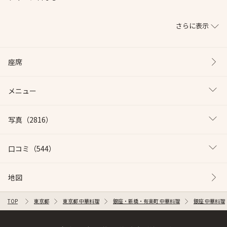
さらに表示
座席
メニュー
写真
（2816）
口コミ
（544）
地図
TOP
東京都
東京都 中華料理
銀座・新橋・有楽町 中華料理
銀座 中華料理