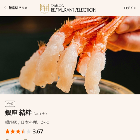
ログイン
銀座駅グルメ
公式
銀座 結絆
（ユイナ）
銀座駅 / 日本料理、かに
3.67