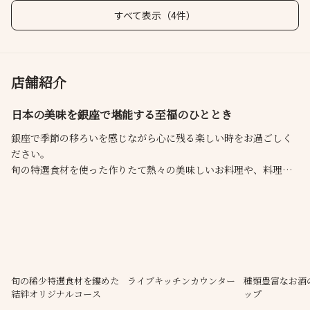
すべて表示（4件）
店舗紹介
日本の美味を銀座で堪能する至福のひととき
銀座で季節の移ろいを感じながら心に残る楽しい時をお過ごしく
ださい。
旬の特選食材を使った作りたて熱々の美味しいお料理や、料理人
との会話はそのお手伝いに過ぎません。
たくさんの方々のお力を借り、感謝の気持ちを込めて一生懸命料
理と向き合い、お客様に心から楽しんでいただきたい、それが
「結絆」の思いです。
旬の稀少特選食材を鏤めた
ライブキッチンカウンター
種類豊富なお酒
結絆オリジナルコース
ップ