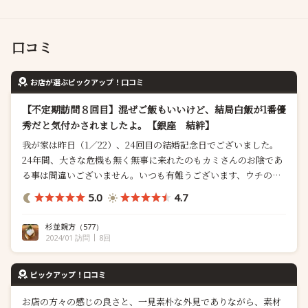
口コミ
お店が選ぶピックアップ！口コミ
【不定期訪問８回目】混ぜご飯もいいけど、結局白飯が1番優
秀だと気付かされましたよ。【銀座 結絆】
我が家は昨日（1／22）、24回目の結婚記念日でございました。
24年間、大きな危機も無く無事に来れたのもカミさんのお陰であ
る事は間違いございません。いつも有難うございます、ウチの奥
さん！ そんな記念日を祝うために、銀座に行って参りました。結
5.0
4.7
絆（ゆいな）さんはアタシが尊敬してやまない品川イッコーさん
の動画に登場したお店なんですけど、初めて伺ってからもう３年
杉並親方
（577）
くらいですかね。そんなに伺っていな...
2024/01 訪問
8回
ピックアップ！口コミ
お店の方々の感じの良さと、一見素朴な外見でありながら、素材