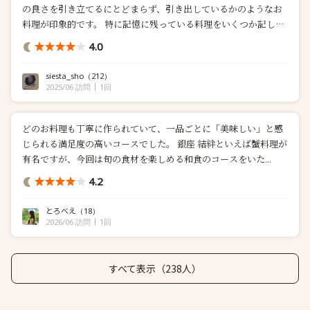
の良さを引き立てるにとどまらず、引き出しているかのようなお
料理が印象的です。 特に記憶に残っている料理をいくつか記しま
す。 一番初めの穴子はよく脂がのっていました。バランスとして
4.0
は多めに感じる山葵ですが、穴子の脂がしっかりしているので...
siesta_sho
（212）
2025/06 訪問
1回
どのお料理も丁寧に作られていて、一品ごとに「美味しい」と感
じられる満足度の高いコースでした。 銀座 結絆といえば蟹料理が
有名ですが、今回は旬の食材を楽しめる和食のコースをいた...
4.2
とろべえ
（18）
2026/06 訪問
1回
すべて表示（238人）