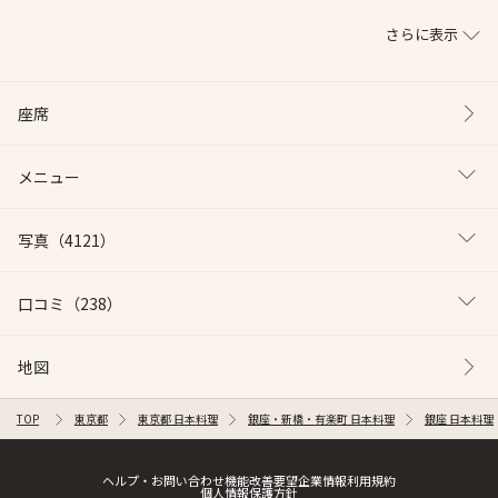
さらに表示
座席
メニュー
写真
（4121）
口コミ
（238）
地図
TOP
東京都
東京都 日本料理
銀座・新橋・有楽町 日本料理
銀座 日本料理
ヘルプ・お問い合わせ
機能改善要望
企業情報
利用規約
個人情報保護方針