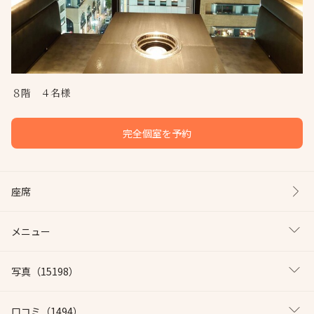
８階 ４名様
完全個室を予約
座席
メニュー
写真
（15198）
口コミ
（1494）