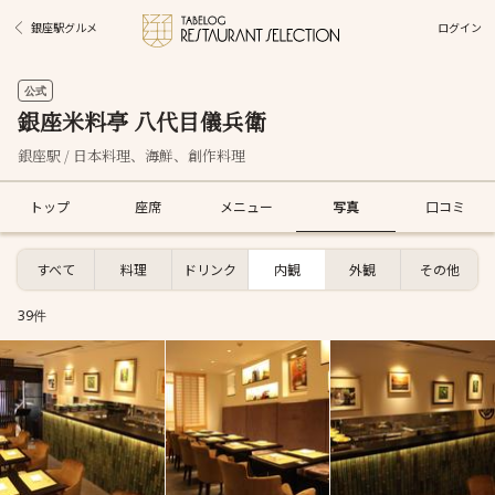
ログイン
銀座駅グルメ
公式
銀座米料亭 八代目儀兵衛
銀座駅 / 日本料理、海鮮、創作料理
トップ
座席
メニュー
写真
口コミ
すべて
料理
ドリンク
内観
外観
その他
39件