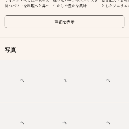
リオネル・ベカ氏―素材の
様々なハーブやスパイスを
総支配人・若林
持つパワーを料理へと昇華
生かした豊かな風味
としたソムリエ
させる名職人
アリング
詳細を表示
写真