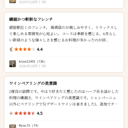
2025/10 訪問
1回
繊細かつ斬新なフレンチ
銀座駅近くのフレンチ。 高級店だが親しみやすく、リラックスし
て楽しめる雰囲気が心地よい。 コースは季節を感じる、6月らし
い新緑のような瑞々しさを感じるお料理が多かったのが印...
4.4
kross11453
（136）
2026/06 訪問
1回
ワインペアリングの美意識
2度目の訪問です。やはり好きだと感じたのはハーブ系を活かした
料理の繊細さ，ワインペアリングの美意識です。シャンパーニュ
以外にペアリングで5(デザートワインは省きました)，追加でチ
ー...
4.5
Ryou 31
（19）