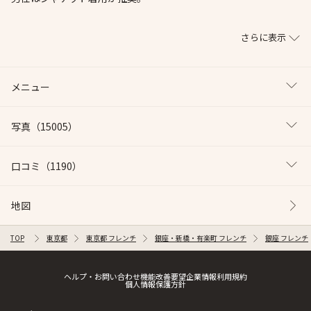
さらに表示
メニュー
写真
（15005）
口コミ
（1190）
地図
TOP
東京都
東京都 フレンチ
銀座・新橋・有楽町 フレンチ
銀座 フレンチ
ヘルプ・お問い合わせ
機能改善要望
企業情報
利用規約
個人情報保護方針