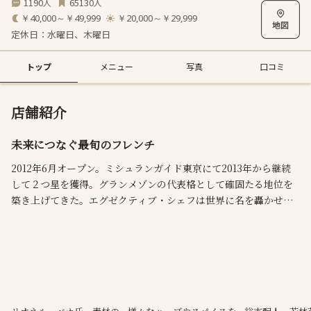
1190
65130
人
人
￥40,000～￥49,999
￥20,000～￥29,999
定休日：水曜日、木曜日
トップ
メニュー
写真
口コミ
店舗紹介
未来につなぐ最旬のフレンチ
2012年6月オープン。ミシュランガイド東京にて2013年から継続
して２つ星を獲得。グランメゾンの代表格として確固たる地位を
築き上げてきた。エグゼクティブ・シェフは世界に名を轟かせる
名店で研鑽を積んだリオネル・ベカ氏。ESqUISSEとは"素描"を意
味し、束縛のない自由な感性を表す。フレンチの伝統に根ざしな
がらも日本の食材や技法を融合させた、優しく美しい、風味豊か
な料理をお楽しみください。