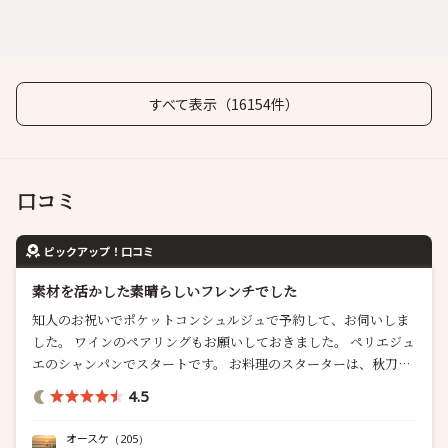
すべて表示（16154件）
口コミ
ピックアップ！口コミ
素材を活かした素晴らしいフレンチでした
知人のお祝いでポケットコンシュルジュで予約して、お伺いしま
した。 ワインのペアリングもお願いしておきました。 ペリエジュ
エのシャンパンでスタートです。 お料理のスターターは、秋刀魚
のマリネからですが、脂がよくのった秋刀魚と柑橘系の風味の相
4.5
性が抜群で、一口でシェフの料理の虜になってしまいまし...
オースケ
（205）