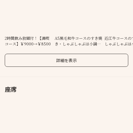
1日2組限定コースもご準備しております。
接待・会食・記念日などの席におすすめ
■落ち着いた雰囲気■
マロニエゲート最上階で銀座の夜景を一望しながら食事をお楽し
2時間飲み放題付！【満喫
A5黒毛和牛コースのすき焼
近江牛コースの
コース】￥9000→￥8500
き・しゃぶしゃぶは小鍋の
しゃぶしゃぶは
み頂けます
ご準備も！
備も！
半個室は2～4名様、デートには2名様用席がおすすめ
開放感ある窓側のオープン席
詳細を表示
完全個室は最大10名様迄可能
座席