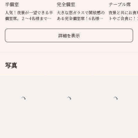
半個室
完全個室
テーブル席
人気！夜景が一望できる半
大きな窓ガラスで開放感の
夜景と共にお食
個室席。２～4名様まで
ある完全個室席！6名様～
トやご会食に！
OK（窓あり・扉あり）
10名様までOK♪
窓際テーブル席
詳細を表示
写真