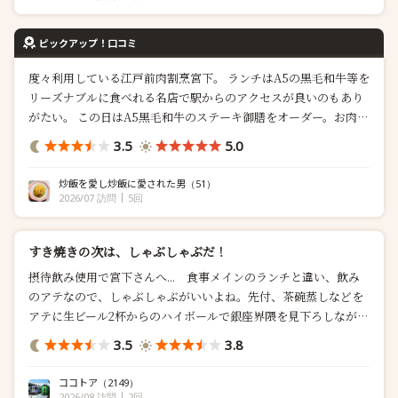
ピックアップ！口コミ
度々利用している江戸前肉割烹宮下。 ランチはA5の黒毛和牛等を
リーズナブルに食べれる名店で駅からのアクセスが良いのもあり
がたい。 この日はA5黒毛和牛のステーキ御膳をオーダー。お肉は
流石A5黒毛和牛といった感じで柔らかくジューシーでかつ胃もた
3.5
5.0
れしないのもありがたい。 味は安定した美...
炒飯を愛し炒飯に愛された男
（51）
2026/07 訪問
5回
すき焼きの次は、しゃぶしゃぶだ！
摂待飲み使用で宮下さんへ... 食事メインのランチと違い、飲み
のアテなので、しゃぶしゃぶがいいよね。先付、茶碗蒸しなどを
アテに生ビール2杯からのハイボールで銀座界隈を見下ろしなが
ら...
3.5
3.8
ココトア
（2149）
2026/08 訪問
2回