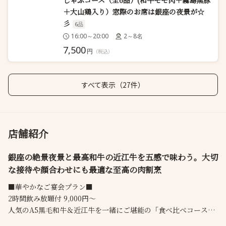
しゃぶコース（全6品）(和牛モモ肉＋霧島黒豚
＋大山鶏入り）窓際のお席は銀座の夜景が☆
彡
6品
16:00～20:00
2～8名
7,500
円
（税込）
すべて表示（27件）
店舗紹介
銀座の絶景夜景と最高和牛の近江牛を五感で味わう。大切
な接待や顔合わせにも最適な至高の肉割烹
■華やかなご宴会プラン■
2時間飲み放題付 9,000円～
人気のA5黒毛和牛＆近江牛を一緒にご堪能の「食べ比べコース」
9,000円～