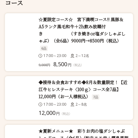
コース
☆夏限定コース☆ 宮下満喫コース!! 黒豚＆
A5ランク黒毛和牛＋2h飲み放題付
き （すき焼きor塩ダシしゃぶし
ゃぶ）（全6品）9000円→8500円（税込）
6品
17:00～23:00
2～12名
8,500
円
9,000円
（税込）
◆接待＆会食おすすめ◆8月＆数量限定！【近
江牛ヒレステーキ〈100ｇ〉コース全7品】
12,000円（お一人様税込）
7品
17:00～23:00
2～8名
12,000
円
（税込）
★夏新メニュー★ 彩りお肉の塩ダシしゃぶ