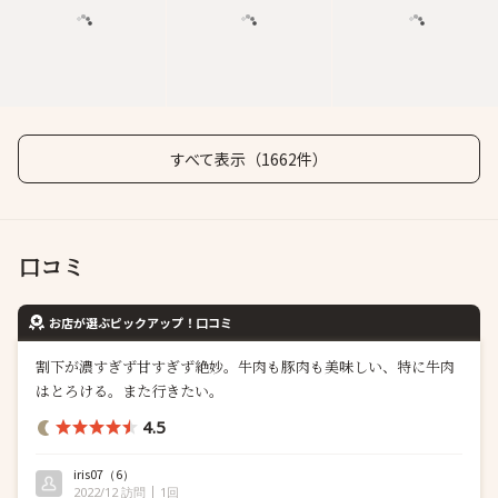
すべて表示（1662件）
口コミ
お店が選ぶピックアップ！口コミ
割下が濃すぎず甘すぎず絶妙。牛肉も豚肉も美味しい、特に牛肉
はとろける。また行きたい。
4.5
iris07
（6）
2022/12 訪問
1回