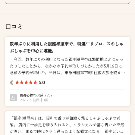
口コミ
数年ぶりに利用した銀座瀬里奈で、特選牛リブロースのしゃ
ぶしゃぶを中心に堪能。
今回、数年ぶりの利用となった銀座瀬里奈は繁忙期とぶつかっ
たりしたことから、なかなか予約が取りづらかったが5月16日に
念願の予約が取れた。当日は、東急田園都市線1往復の旅を終えて
か...
5.0
副都心線Y500系
（75）
2026/05 訪問
1回
「銀座 瀬里奈」は、昭和の香りが色濃く残るしゃぶしゃぶの老
舗。 店内に一歩足を踏み入れると、クラシカルで落ち着いた空気
が漂い、まるで時代を少し遡ったような感覚になる。 銀座とい...