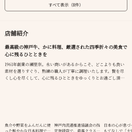
すべて表示（8件）
店舗紹介
最高級の神戸牛、かに料理、厳選された四季折々の美食で
心に残るひとときを
1961年創業の瀬里奈。永い商いがあるからこそ、どこよりも良い
素材を選りすぐり、熟練の職人が丁寧に調理いたします。贅を尽
くし心を尽くして、心に残るひとときをゆっくりとお過ごし頂け
ます。銀座中央通りの銀座店は木目を基調とした温かな店内。ゆ
ったりとしたテーブル席に、お二人の語らいにはカウンター席。
ご接待や会食には落ち着いた個室をどうぞ。 お花やお車の手配
等、ご要望もご遠慮なくご相談ください。
魚介や野菜をふんだんに使
神戸肉流通推進協議会の指
日本の心が息づ
った鮮やかな日本料理で旬
定登録店で、最高クラスの
もてなしで「大