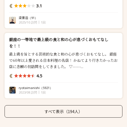
3.1
梁景滔
（91）
2025/10 訪問
1回
銀座の一等地で最上級の食と和の心が息づくおもてなし
を！！
最上級を旨とする芸術的な食と和の心が息づくおもてなし。 銀座
で60年以上愛される日本料理の名店！ かねてより行きたかったお
店に念願の初訪問をしてきました。 ▽------...
4.5
ryotaimanishi
（5921）
2023/08 訪問
1回
すべて表示（194人）