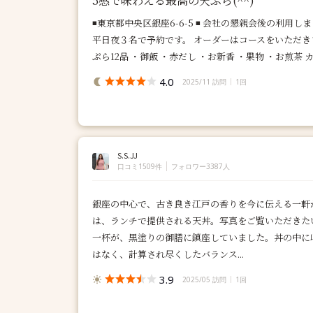
5感で味わえる最高の天ぷら(^^)
◾️東京都中央区銀座6-6-5 ◾️ 会社の懇親会後の利用
平日夜３名で予約です。 オーダーはコースをいただきま
ぷら12品 ・御飯 ・赤だし ・お新香 ・果物 ・お煎茶 カウ
4.0
2025/11 訪問
1回
S.S.JJ
口コミ1509件
フォロワー3387人
銀座の中心で、古き良き江戸の香りを今に伝える一軒が
は、ランチで提供される天丼。写真をご覧いただきた
一杯が、黒塗りの御膳に鎮座していました。丼の中に
はなく、計算され尽くしたバランス...
3.9
2025/05 訪問
1回