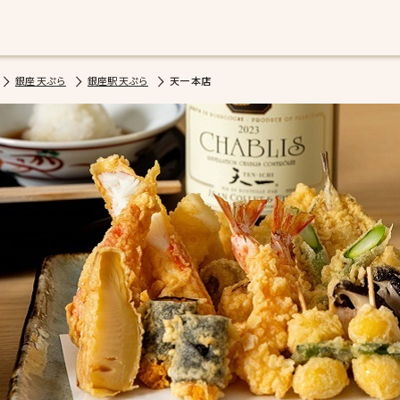
銀座 天ぷら
銀座駅 天ぷら
天一 本店