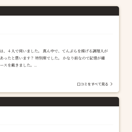
は、４人で伺いました。 真ん中で、てんぷらを揚げる調理人が
あったと思います？ 特別席でした。 かなり前なので記憶が確
スを戴きました。...
口コミをすべて見る