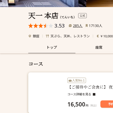
天一 本店
公式
（てんいち）
3.53
人
人
285
17130
銀座
天ぷら、天丼、レストラン
￥10,00
トップ
座席
コース
人気No.1
【ご接待やご会食に】 
コース詳細を見る
16,500
予
円
（税込）