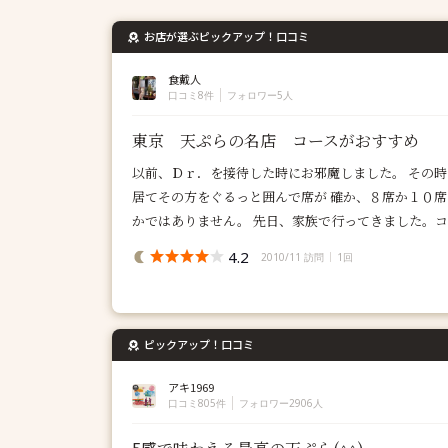
お店が選ぶピックアップ！口コミ
食戴人
口コミ8件
フォロワー5人
東京 天ぷらの名店 コースがおすすめ
以前、Ｄｒ．を接待した時にお邪魔しました。 その時
居てその方をぐるっと囲んで席が 確か、８席か１０席
かではありません。 先日、家族で行ってきました。コー
4.2
2010/11 訪問
1回
ピックアップ！口コミ
アキ1969
口コミ805件
フォロワー2906人