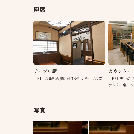
座席
テーブル席
カウンター
［B1］八角形の照明が目を引くテーブル席
［B2］天一の
ウンター席。シ
写真