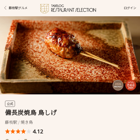
ログイン
藤枝駅グルメ
公式
備長炭焼鳥 鳥しげ
藤枝駅 / 焼き鳥
4.12