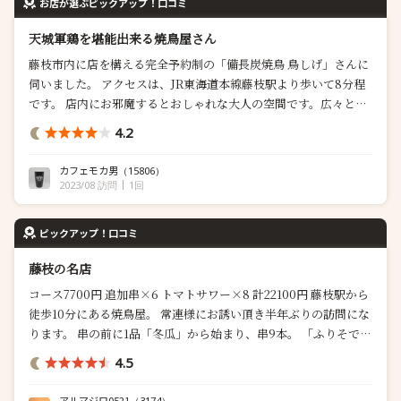
お店が選ぶピックアップ！口コミ
天城軍鶏を堪能出来る焼鳥屋さん
藤枝市内に店を構える完全予約制の「備長炭焼鳥 鳥しげ」さんに
伺いました。 アクセスは、JR東海道本線藤枝駅より歩いて8分程
です。 店内にお邪魔するとおしゃれな大人の空間です。広々とし
た白木のカウンター席で落ち着けます。 紀州備長炭で焼き上げる
4.2
素材の味わいを大事にした焼鳥店です。 ￼ 150日長期飼育の伊豆天
城軍鶏の雌を使われてます。内臓系は銘柄鶏50日のを使われてい
カフェモカ男
（15806）
るそうです...
2023/08 訪問
1回
ピックアップ！口コミ
藤枝の名店
コース7700円 追加串×6 トマトサワー×8 計22100円 藤枝駅から
徒歩10分にある焼鳥屋。 常連様にお誘い頂き半年ぶりの訪問にな
ります。 串の前に1品「冬瓜」から始まり、串9本。 「ふりそで」
1串目は天城軍鶏のふりそで 皮は焦げ目をつけてパリパリ。 身は
4.5
弾力...
アルマジロ0521
（3174）