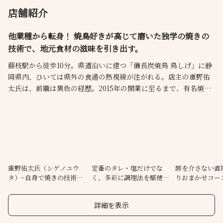
店舗紹介
他業種から転身！ 焼鳥好きが高じて磨いた独学の焼きの
技術で、地元食材の滋味を引き出す。
藤枝駅から徒歩10分。県道沿いに建つ「備長炭焼鳥 鳥しげ」に静
岡県内、ひいては県外の食通の熱視線が注がれる。店主の重野佑
太氏は、前職は異色の経歴。2015年の開業に至るまで、有名焼鳥
店を食べ歩き、自己流で焼きの技術を磨いた。自由な発想で展開
されるおまかせの主役は、静岡県伊豆の天城軍鶏。野菜も近郊の
「桑高農園」の旬菜を使うなど、味に秀でた地元食材でおまかせ
コースを構築する。
重野佑太氏（シゲノユウ
定番のタレ・塩だけでな
卸を介さない直
タ）−自身で焼きの技術を
く、多彩に調理法を駆使す
りおまかせコー
磨いた料理人
る
食材を
詳細を表示