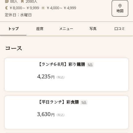
88
2080
人
人
￥8,000～￥9,999
￥4,000～￥4,999
定休日：水曜日
トップ
座席
メニュー
写真
口コミ
コース
【ランチ6-8月】彩り籠膳
5品
4,235
円
（税込）
【平日ランチ】彩食膳
5品
3,630
円
（税込）