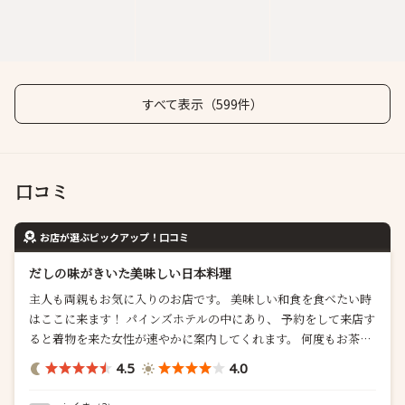
すべて表示（599件）
口コミ
お店が選ぶピックアップ！口コミ
だしの味がきいた美味しい日本料理
主人も両親もお気に入りのお店です。 美味しい和食を食べたい時
はここに来ます！ パインズホテルの中にあり、 予約をして来店す
ると着物を来た女性が速やかに案内してくれます。 何度もお茶を
急須で入れてくれる等、サービスも行き届いていて気持ちよく食
4.5
4.0
事ができるお店です。 ランチは3000円ぐらいで品数も多くリーズ
ナブル。 友人や親戚と久しぶりに会うときに 安心して連れて来ら