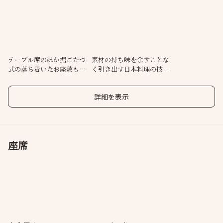
のほか、大切なお客さまをおもてなしする接待、記念日、法要な
ど、幅広い用途でご利用いただけます。
テーブル席のほか掘ごたつ
素材の持ち味を余すことな
式の落ち着いたお座敷もご
く引き出す日本料理の技の
用意
数々
詳細を表示
座席