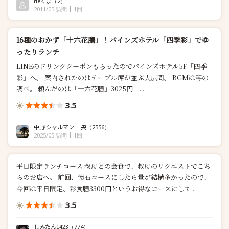
rieくま
（2）
れる...
2011/05 訪問
1回
16種のおかず「十六花膳」！パインズホテル「四季彩」でゆ
ったりランチ
LINEのドリンククーポンもらったのでパインズホテル5F「四季
彩」へ。 案内されたのはテーブル席が並ぶ大広間。 BGMは琴の
調べ。 頼んだのは「十六花膳」3025円！...
3.5
中野 シャルマン 一央
（2556）
2025/05 訪問
1回
平日限定ランチコース 叔母との会食で、叔母のリクエストでこち
らのお店へ。 前回、懐石コースにしたら量が結構多かったので、
今回は平日限定、彩食膳3300円というお得なコースにして...
3.5
しみたん1423
（774）