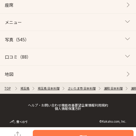
座席
メニュー
写真
（545）
口コミ
（88）
地図
TOP
埼玉県
埼玉県 日本料理
さいたま市 日本料理
浦和 日本料理
浦
ヘルプ・お問い合わせ
機能改善要望
企業情報
利用規約
個人情報保護方針
©Kakaku.com, Inc.