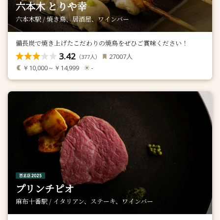
六本木 とりや幸
六本木駅 / 焼き鳥、居酒屋、ワインバー
備長炭で焼き上げたこだわりの焼鳥をぜひご賞味ください！
3.42
人
27007
（
人）
377
￥10,000～￥14,999
-
プリンチピオ
麻布十番駅 / イタリアン、ステーキ、ワインバー