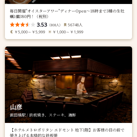
毎日開催"オイスターアワー"ディナーOpen〜18時まで3種の生牡
蠣1個380円！（税別）
3.53
人
56748
（
人）
808
￥5,000～￥5,999
￥1,000～￥1,999
山彦
飯田橋駅 / 鉄板焼き、ステーキ、海鮮
【ホテルメトロポリタン エドモント 地下1階】お客様の目の前で
焼き上げる本格的な鉄板焼