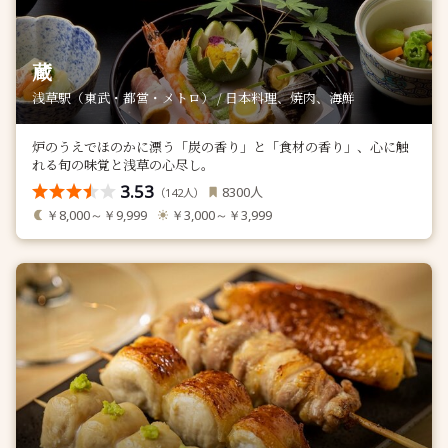
蔵
浅草駅（東武・都営・メトロ） / 日本料理、焼肉、海鮮
炉のうえでほのかに漂う「炭の香り」と「食材の香り」、心に触
れる旬の味覚と浅草の心尽し。
3.53
人
8300
（
人）
142
￥8,000～￥9,999
￥3,000～￥3,999