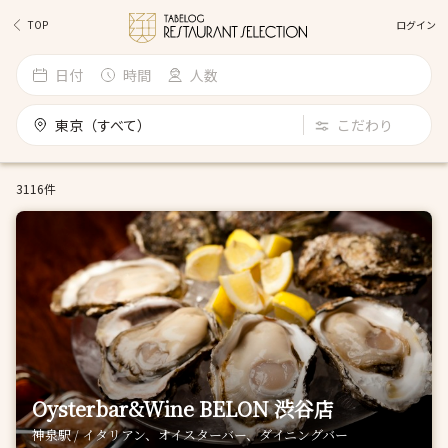
ログイン
TOP
日付
時間
人数
東京（すべて）
こだわり
3116件
Oysterbar&Wine BELON 渋谷店
神泉駅 / イタリアン、オイスターバー、ダイニングバー