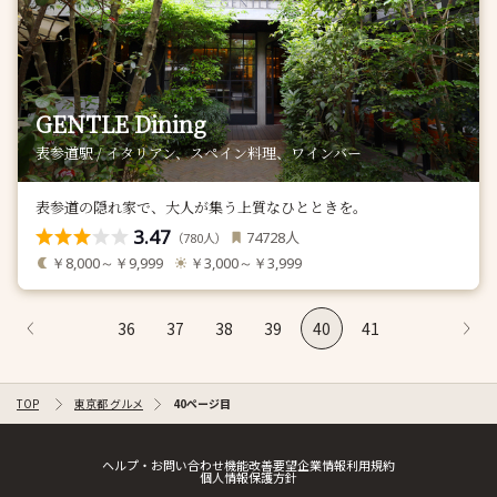
GENTLE Dining
表参道駅 / イタリアン、スペイン料理、ワインバー
表参道の隠れ家で、大人が集う上質なひとときを。
3.47
人
74728
（
人）
780
￥8,000～￥9,999
￥3,000～￥3,999
36
37
38
39
40
41
TOP
東京都 グルメ
40ページ目
ヘルプ・お問い合わせ
機能改善要望
企業情報
利用規約
個人情報保護方針