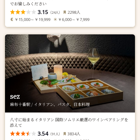
でお愉しみください
3.15
人
2298
（
人）
24
￥15,000～￥19,999
￥6,000～￥7,999
sez
麻布十番駅 / イタリアン、パスタ、日本料理
八寸に始まるイタリアン 国際ソムリエ厳選のワインペアリングを
添えて
3.54
人
3834
（
人）
91