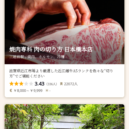
焼肉専科 肉の切り方 日本橋本店
三越前駅 / 焼肉、ホルモン、冷麺
滋賀県近江市場より厳選した近江雌牛A5ランクを色々な“切り
方”でご堪能ください
3.43
人
22072
（
人）
336
￥8,000～￥9,999
-