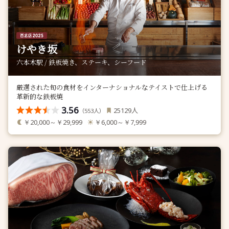
けやき坂
六本木駅 / 鉄板焼き、ステーキ、シーフード
厳選された旬の食材をインターナショナルなテイストで仕上げる
革新的な鉄板焼
3.56
人
25129
（
人）
553
￥20,000～￥29,999
￥6,000～￥7,999