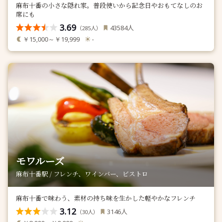
麻布十番の小さな隠れ家。普段使いから記念日やおもてなしのお
席にも
3.69
人
43584
（
人）
285
￥15,000～￥19,999
-
モワルーズ
麻布十番駅 / フレンチ、ワインバー、ビストロ
麻布十番で味わう、素材の持ち味を生かした軽やかなフレンチ
3.12
人
3146
（
人）
30