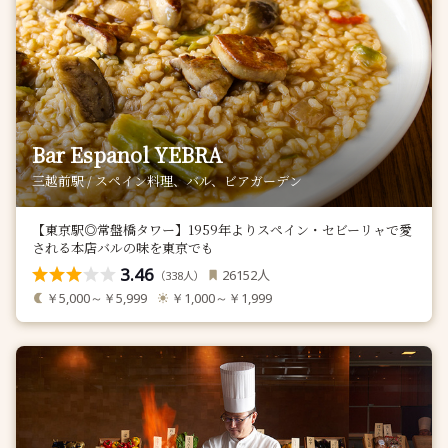
Bar Espanol YEBRA
三越前駅 / スペイン料理、バル、ビアガーデン
【東京駅◎常盤橋タワー】1959年よりスペイン・セビーリャで愛
される本店バルの味を東京でも
3.46
人
26152
（
人）
338
￥5,000～￥5,999
￥1,000～￥1,999