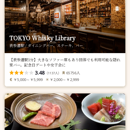
TOKYO Whisky Library
表参道駅 / ダイニングバー、ステーキ、バー
【表参道駅1分】大きなソファー席もあり団体でも利用可能な隠れ
家バー。記念日デートや女子会に
3.48
人
65756
（
人）
1137
￥5,000～￥5,999
￥2,000～￥2,999