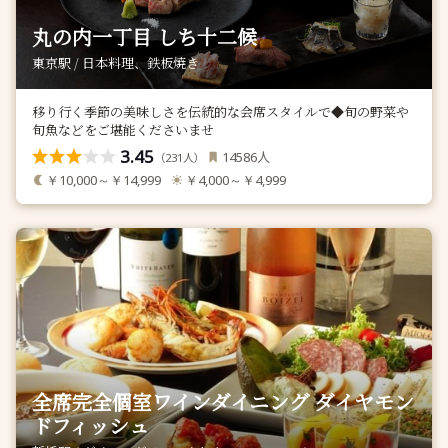
丸の内一丁目 しち十二候
東京駅 / 日本料理、鉄板焼き
移り行く季節の美味しさを伝統的な会席スタイルで◆旬の野菜や
旬魚などをご堪能くださいませ
3.45
人
14586
（
人）
231
￥10,000～￥14,999
￥4,000～￥4,999
全席完全個室ワインダイニング ダイヤモン
ドフィッシュ