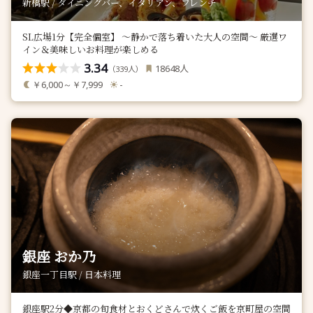
新橋駅 / ダイニングバー、イタリアン、フレンチ
SL広場1分【完全個室】 ～静かで落ち着いた大人の空間～ 厳選ワ
イン＆美味しいお料理が楽しめる
3.34
人
18648
（
人）
339
￥6,000～￥7,999
-
銀座 おか乃
銀座一丁目駅 / 日本料理
銀座駅2分◆京都の旬食材とおくどさんで炊くご飯を京町屋の空間