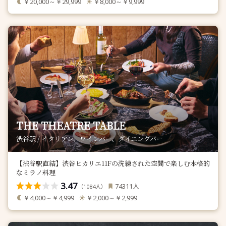
￥20,000～￥29,999
￥8,000～￥9,999
THE THEATRE TABLE
渋谷駅 / イタリアン、ワインバー、ダイニングバー
【渋谷駅直結】渋谷ヒカリエ11Fの洗練された空間で楽しむ本格的
なミラノ料理
3.47
人
74311
（
人）
1084
￥4,000～￥4,999
￥2,000～￥2,999