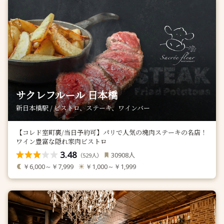
サクレフルール 日本橋
新日本橋駅 / ビストロ、ステーキ、ワインバー
【コレド室町裏/当日予約可】パリで人気の塊肉ステーキの名店！
ワイン豊富な隠れ家肉ビストロ
3.48
人
30908
（
人）
529
￥6,000～￥7,999
￥1,000～￥1,999