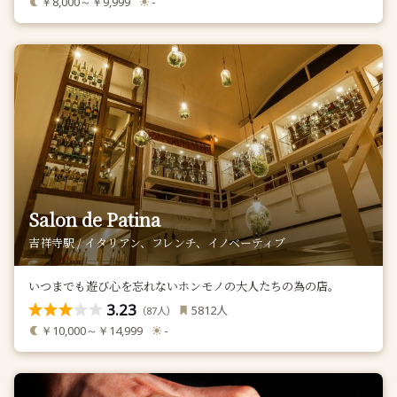
￥8,000～￥9,999
-
Salon de Patina
吉祥寺駅 / イタリアン、フレンチ、イノベーティブ
いつまでも遊び心を忘れないホンモノの大人たちの為の店。
3.23
人
5812
（
人）
87
￥10,000～￥14,999
-