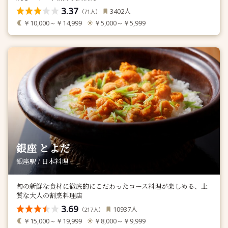
3.37
人
3402
（
人）
71
￥10,000～￥14,999
￥5,000～￥5,999
銀座 とよだ
銀座駅 / 日本料理
旬の新鮮な食材に徹底的にこだわったコース料理が楽しめる、上
質な大人の割烹料理店
3.69
人
10937
（
人）
217
￥15,000～￥19,999
￥8,000～￥9,999