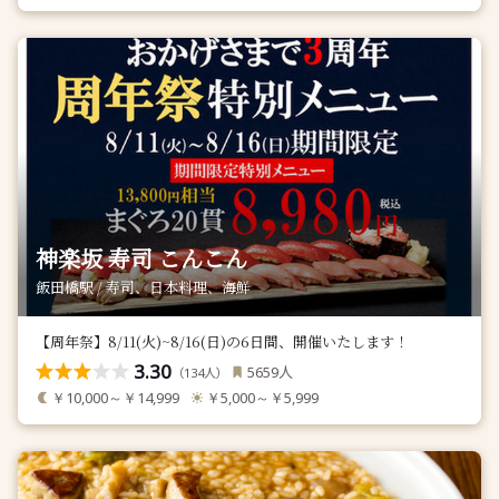
神楽坂 寿司 こんこん
飯田橋駅 / 寿司、日本料理、海鮮
【周年祭】8/11(火)~8/16(日)の6日間、開催いたします！
3.30
人
5659
（
人）
134
￥10,000～￥14,999
￥5,000～￥5,999