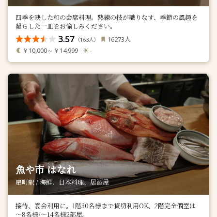
四季を映した和の会席料理。熟練の技が織りなす、季節の風趣を
凝らした一皿をお愉しみください。
3.57
人
16273
（
人）
163
￥10,000～￥14,999
-
魚や市 はなれ
扇町駅 / 海鮮、日本料理、居酒屋
接待、宴会利用に。1階30名様まで貸切利用OK。2階完全個室は
～8名様/～14名様2部屋。