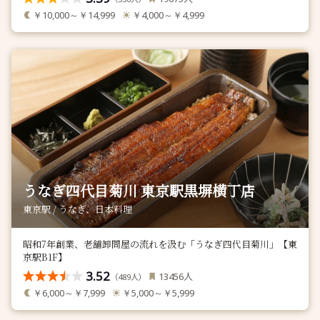
￥10,000～￥14,999
￥4,000～￥4,999
うなぎ四代目菊川 東京駅黒塀横丁店
東京駅 / うなぎ、日本料理
昭和7年創業、老舗卸問屋の流れを汲む「うなぎ四代目菊川」【東
京駅B1F】
3.52
人
13456
（
人）
489
￥6,000～￥7,999
￥5,000～￥5,999