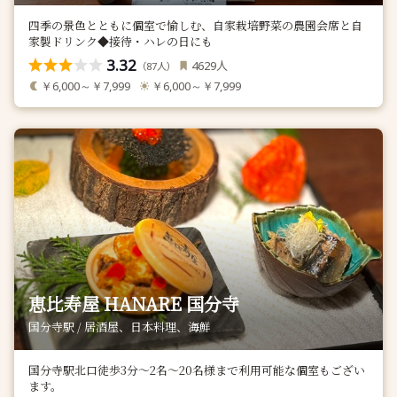
四季の景色とともに個室で愉しむ、自家栽培野菜の農園会席と自
家製ドリンク◆接待・ハレの日にも
3.32
人
4629
（
人）
87
￥6,000～￥7,999
￥6,000～￥7,999
恵比寿屋 HANARE 国分寺
国分寺駅 / 居酒屋、日本料理、海鮮
国分寺駅北口徒歩3分～2名〜20名様まで利用可能な個室もござい
ます。