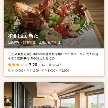
和食Lab. 新た
肥後橋駅 / 日本料理、釜飯、創作料理
【完全個室完備】季節の厳選食材を用いた和食コースと大人の落
ち着き空間◆接待や顔合わせに◎
3.20
人
5274
（
人）
83
￥10,000～￥14,999
￥3,000～￥3,999