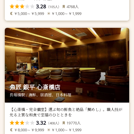
3.28
人
4768
（
人）
105
￥5,000～￥5,999
￥1,000～￥1,999
魚匠 銀平 心斎橋店
長堀橋駅 / 海鮮、居酒屋、日本料理
【心斎橋・完全個室】選ぶ旬の鮮魚と絶品「鯛めし」。職人技が
光る上質な和食で至福のひとときを
3.32
人
19770
（
人）
408
￥8,000～￥9,999
￥1,000～￥1,999