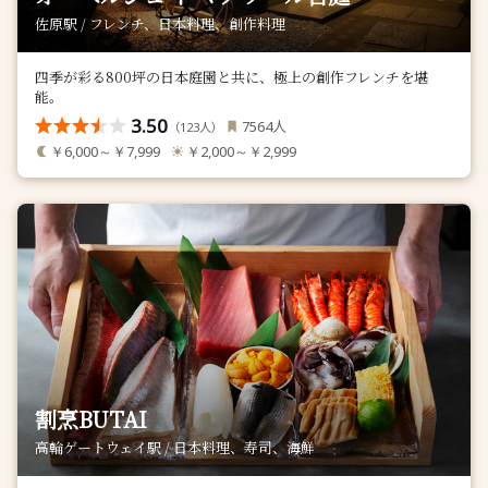
佐原駅 / フレンチ、日本料理、創作料理
四季が彩る800坪の日本庭園と共に、極上の創作フレンチを堪
能。
3.50
人
7564
（
人）
123
￥6,000～￥7,999
￥2,000～￥2,999
割烹BUTAI
高輪ゲートウェイ駅 / 日本料理、寿司、海鮮