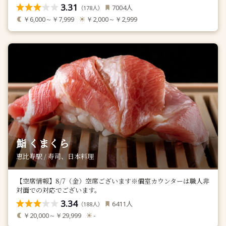
3.31
人
7004
（
人）
178
￥6,000～￥7,999
￥2,000～￥2,999
鮨 くまくら
恵比寿駅 / 寿司、日本料理
【空席情報】8/7（金）空席ございます※個室カウンターは職人非
対面での対応でございます。
3.34
人
6411
（
人）
188
￥20,000～￥29,999
-