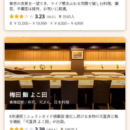
東京の夜景を一望でき、ライブ感あふれる空間で愉しむ料理。個
室、半個室は接待、お祝いに最適。
3.23
人
3565
（
人）
66
￥15,000～￥19,999
￥4,000～￥4,999
梅田 鮨 よこ田
東梅田駅 / 寿司、天ぷら、日本料理
8年連続ミシュランガイド掲載店 進化し続ける本物の天冨良と鮨
を堪能 「天冨良 よこ田」が出店。
3.39
人
19675
（
人）
356