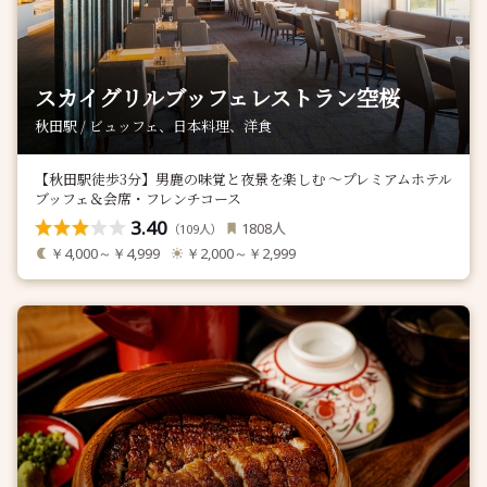
スカイグリルブッフェレストラン空桜
秋田駅 / ビュッフェ、日本料理、洋食
【秋田駅徒歩3分】男鹿の味覚と夜景を楽しむ 〜プレミアムホテル
ブッフェ＆会席・フレンチコース
3.40
人
1808
（
人）
109
￥4,000～￥4,999
￥2,000～￥2,999