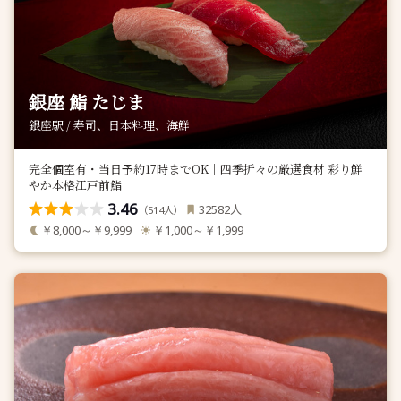
銀座 鮨 たじま
銀座駅 / 寿司、日本料理、海鮮
完全個室有・当日予約17時までOK｜四季折々の厳選食材 彩り鮮
やか本格江戸前鮨
3.46
人
32582
（
人）
514
￥8,000～￥9,999
￥1,000～￥1,999