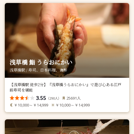
浅草橋 鮨 うらおにかい
浅草橋駅 / 寿司、日本料理、海鮮
【浅草橋駅 徒歩2分】『浅草橋うらおにかい』で遊び心ある江戸
前寿司を堪能
3.55
人
25691
（
人）
290
￥10,000～￥14,999
￥10,000～￥14,999