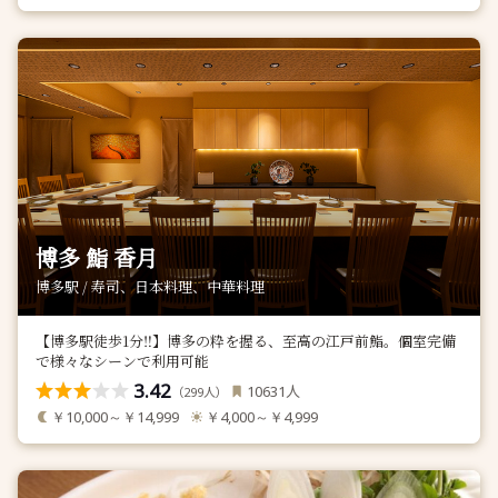
博多 鮨 香月
博多駅 / 寿司、日本料理、中華料理
【博多駅徒歩1分‼】博多の粋を握る、至高の江戸前鮨。個室完備
で様々なシーンで利用可能
3.42
人
10631
（
人）
299
￥10,000～￥14,999
￥4,000～￥4,999