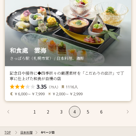
和食處 雲海
さっぽろ駅（札幌市営） / 日本料理、海鮮
記念日や接待に◆四季折々の厳選素材を「こだわりの出汁」で丁
寧に仕上げた和食が自慢の店
3.35
人
1116
（
人）
79
￥6,000～￥7,999
￥2,000～￥2,999
1
2
3
4
5
6
TOP
日本料理
4ページ目