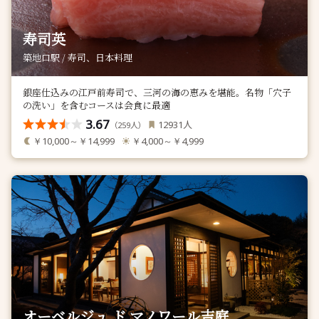
寿司英
築地口駅 / 寿司、日本料理
銀座仕込みの江戸前寿司で、三河の海の恵みを堪能。名物「穴子
の洗い」を含むコースは会食に最適
3.67
人
12931
（
人）
259
￥10,000～￥14,999
￥4,000～￥4,999
オーベルジュ ド マノワール吉庭