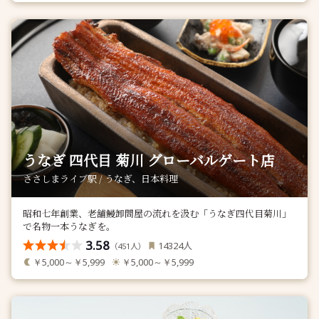
うなぎ 四代目 菊川 グローバルゲート店
ささしまライブ駅 / うなぎ、日本料理
昭和七年創業、老舗鰻卸問屋の流れを汲む「うなぎ四代目菊川」
で名物一本うなぎを。
3.58
人
14324
（
人）
451
￥5,000～￥5,999
￥5,000～￥5,999