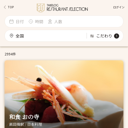
ログイン
TOP
日付
時間
人数
全国
こだわり
1
2994件
和食 おの寺
飯田橋駅 / 日本料理