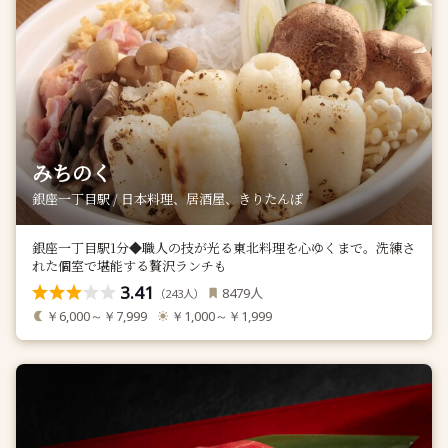
みちのく
銀座一丁目駅 / 日本料理、居酒屋、きりたんぽ
銀座一丁目駅1分◆職人の技が光る東北料理を心ゆくまで。洗練さ
れた個室で堪能する贅沢ランチも
3.41
人
8479
（
人）
243
￥6,000～￥7,999
￥1,000～￥1,999