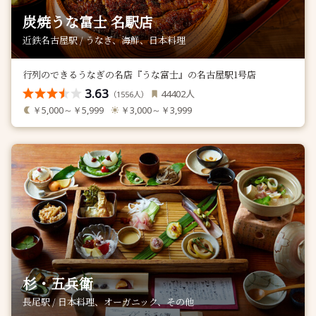
炭焼うな富士 名駅店
近鉄名古屋駅 / うなぎ、海鮮、日本料理
行列のできるうなぎの名店『うな富士』の名古屋駅1号店
3.63
人
44402
（
人）
1556
￥5,000～￥5,999
￥3,000～￥3,999
杉・五兵衛
長尾駅 / 日本料理、オーガニック、その他