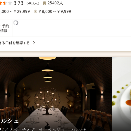
3.73
25402人
（
463人
）
,000～￥29,999
￥8,000～￥9,999
ト予約
席情報
きる日付を確認する
ペルシュ
 / イノベーティブ、オーベルジュ、フレンチ