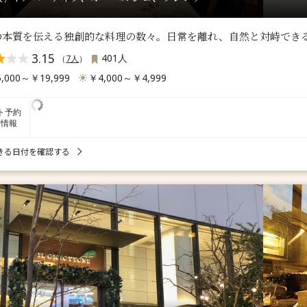
の本質を伝える独創的な料理の数々。日常を離れ、自然と対峙でき
3.15
401人
（
7人
）
,000～￥19,999
￥4,000～￥4,999
ト予約
席情報
きる日付を確認する