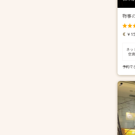
物事
￥15
ネッ
空
予約で