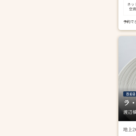
ネッ
空
予約で
ラ・
渡辺橋
地上