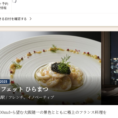
ト予約
席情報
きる日付を確認する
フェット ひらまつ
駅 / フレンチ、イノベーティブ
200ｍから望む大阪随一の景色とともに極上のフランス料理を