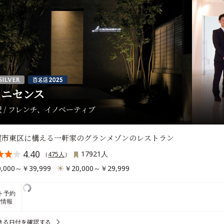
ミニセンス
 / フレンチ、イノベーティブ
屋市東区に構える一軒家のグランメゾンのレストラン
4.40
17921人
（
475人
）
,000～￥39,999
￥20,000～￥29,999
ト予約
席情報
きる日付を確認する