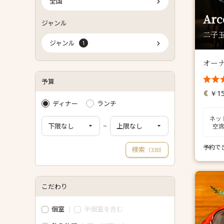
全国
Arc
ジャンル
二子玉
ジャンル
1
オー
予算
￥15
ディナー
ランチ
ネッ
~
空
予約で
検索
（
）
330
こだわり
個室
半個室を含む