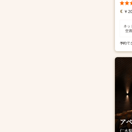
￥20
ネッ
空
予約で
ア
仁木駅