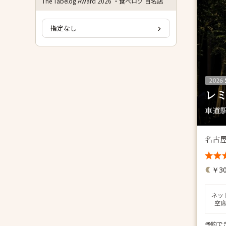
The Tabelog Award 2026 ・食べログ 百名店
指定なし
レ
車道駅
名古
￥30
ネッ
空
予約で