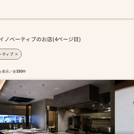
イノベーティブのお店(4ページ目)
ーティブ
を表示
／
全
330
件