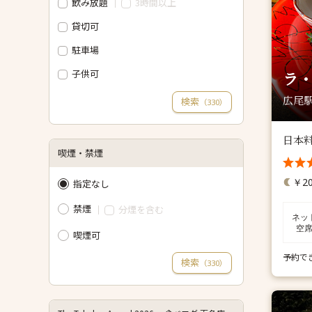
飲み放題
3時間以上
貸切可
駐車場
子供可
ラ
広尾駅
検索
（
）
330
日本
喫煙・禁煙
￥20
指定なし
禁煙
分煙を含む
ネッ
空
喫煙可
予約で
検索
（
）
330