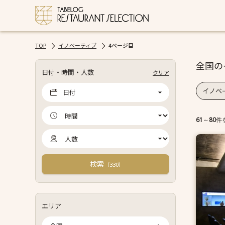
TOP
イノベーティブ
4ページ目
全国の
日付・時間・人数
クリア
イノベ
日付
61
～
80
件
検索
（
）
330
エリア