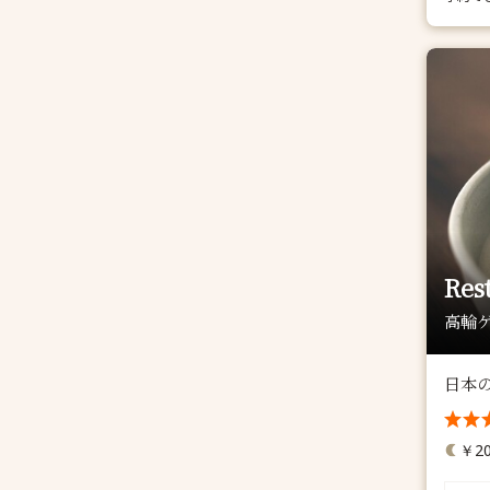
Res
高輪ゲ
日本
￥20