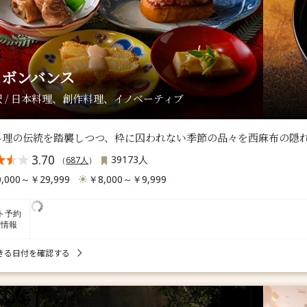
・ボンバンス
 / 日本料理、創作料理、イノベーティブ
料理の伝統を踏襲しつつ、枠に囚われない季節の品々を西麻布の隠
3.70
39173人
（
687人
）
,000～￥29,999
￥8,000～￥9,999
ト予約
席情報
きる日付を確認する