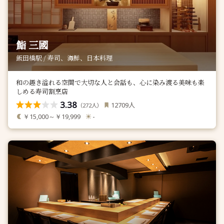
鮨 三國
飯田橋駅 / 寿司、海鮮、日本料理
和の趣き溢れる空間で大切な人と会話も、心に染み渡る美味も楽
しめる寿司割烹店
3.38
人
12709
（
人）
272
￥15,000～￥19,999
-