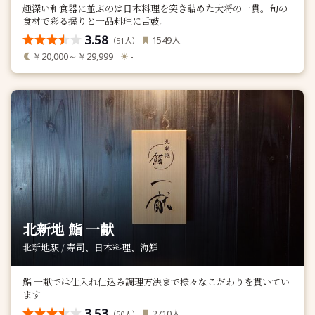
趣深い和食器に並ぶのは日本料理を突き詰めた大将の一貫。旬の
食材で彩る握りと一品料理に舌鼓。
3.58
人
1549
（
人）
51
￥20,000～￥29,999
-
北新地 鮨 一献
北新地駅 / 寿司、日本料理、海鮮
鮨 一献では仕入れ仕込み調理方法まで様々なこだわりを貫いてい
ます
3.53
人
2710
（
人）
50