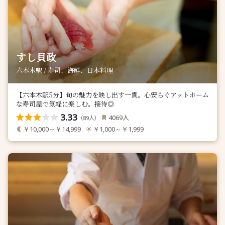
すし貝政
六本木駅 / 寿司、海鮮、日本料理
【六本木駅5分】旬の魅力を映し出す一貫。心安らぐアットホーム
な寿司屋で気軽に楽しむ。接待◎
3.33
人
4069
（
人）
89
￥10,000～￥14,999
￥1,000～￥1,999