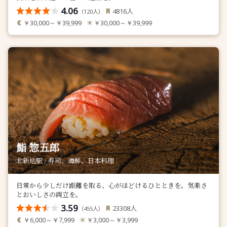
4.06
人
4816
（
人）
120
￥30,000～￥39,999
￥30,000～￥39,999
鮨 惣五郎
北新地駅 / 寿司、海鮮、日本料理
日常から少しだけ距離を取る、心がほどけるひとときを。気楽さ
とおいしさの両立を。
3.59
人
23308
（
人）
455
￥6,000～￥7,999
￥3,000～￥3,999