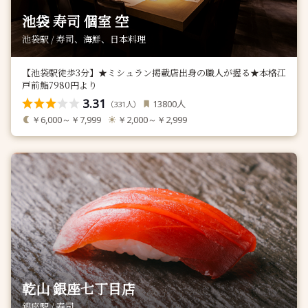
池袋 寿司 個室 空
池袋駅 / 寿司、海鮮、日本料理
【池袋駅徒歩3分】★ミシュラン掲載店出身の職人が握る★本格江
戸前鮨7980円より
3.31
人
13800
（
人）
331
￥6,000～￥7,999
￥2,000～￥2,999
乾山 銀座七丁目店
銀座駅 / 寿司