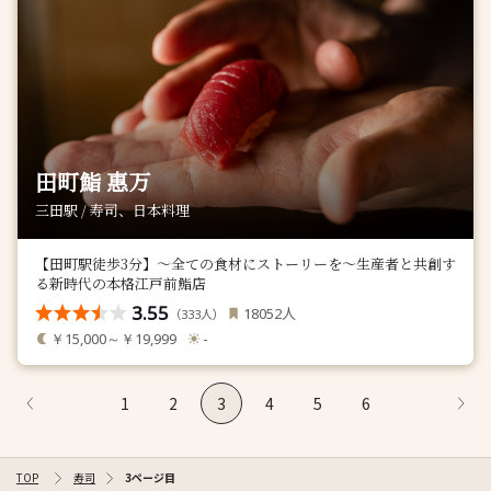
田町鮨 惠万
三田駅 / 寿司、日本料理
【田町駅徒歩3分】～全ての食材にストーリーを～生産者と共創す
る新時代の本格江戸前鮨店
3.55
人
18052
（
人）
333
￥15,000～￥19,999
-
1
2
3
4
5
6
TOP
寿司
3ページ目