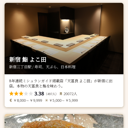
新宿 鮨 よこ田
新宿三丁目駅 / 寿司、天ぷら、日本料理
8年連続ミシュランガイド掲載店「天冨良 よこ田」が新宿に出
店。本物の天冨良と鮨を味わう。
3.38
人
20072
（
人）
497
￥8,000～￥9,999
￥5,000～￥5,999