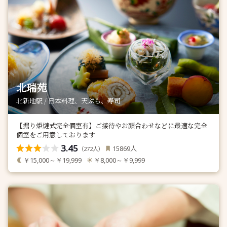
北瑞苑
北新地駅 / 日本料理、天ぷら、寿司
【掘り炬燵式完全個室有】ご接待やお顔合わせなどに最適な完全
個室をご用意しております
3.45
人
15869
（
人）
272
￥15,000～￥19,999
￥8,000～￥9,999