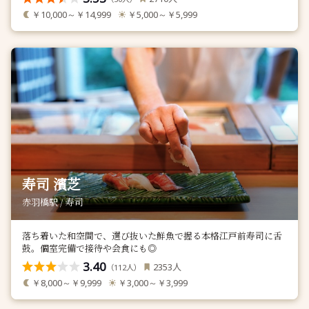
￥10,000～￥14,999
￥5,000～￥5,999
寿司 濱芝
赤羽橋駅 / 寿司
落ち着いた和空間で、選び抜いた鮮魚で握る本格江戸前寿司に舌
鼓。個室完備で接待や会食にも◎
3.40
人
2353
（
人）
112
￥8,000～￥9,999
￥3,000～￥3,999