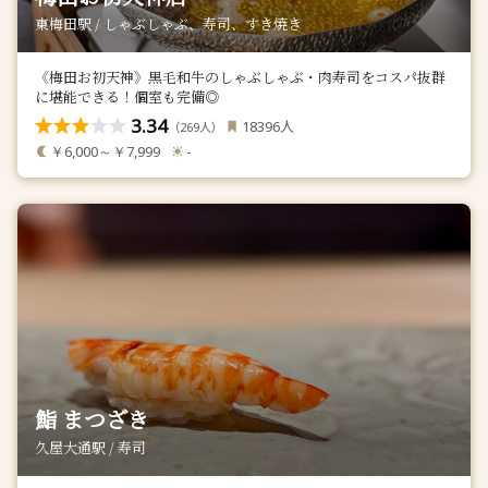
東梅田駅 / しゃぶしゃぶ、寿司、すき焼き
《梅田お初天神》黒毛和牛のしゃぶしゃぶ・肉寿司をコスパ抜群
に堪能できる！個室も完備◎
3.34
人
18396
（
人）
269
￥6,000～￥7,999
-
鮨 まつざき
久屋大通駅 / 寿司