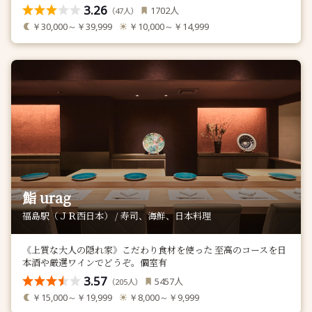
3.26
人
1702
（
人）
47
￥30,000～￥39,999
￥10,000～￥14,999
鮨 urag
福島駅（ＪＲ西日本） / 寿司、海鮮、日本料理
《上質な大人の隠れ家》こだわり食材を使った 至高のコースを日
本酒や厳選ワインでどうぞ。個室有
3.57
人
5457
（
人）
205
￥15,000～￥19,999
￥8,000～￥9,999