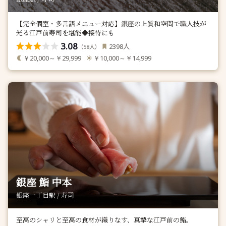
【完全個室・多言語メニュー対応】銀座の上質和空間で職人技が
光る江戸前寿司を堪能◆接待にも
3.08
人
2398
（
人）
58
￥20,000～￥29,999
￥10,000～￥14,999
銀座 鮨 中本
銀座一丁目駅 / 寿司
至高のシャリと至高の食材が織りなす、真摯な江戸前の鮨。