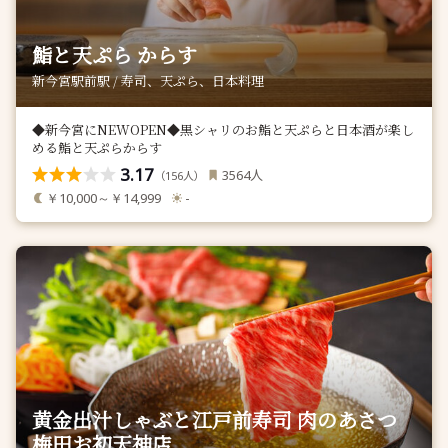
鮨と天ぷら からす
新今宮駅前駅 / 寿司、天ぷら、日本料理
◆新今宮にNEWOPEN◆黒シャリのお鮨と天ぷらと日本酒が楽し
める鮨と天ぷらからす
3.17
人
3564
（
人）
156
￥10,000～￥14,999
-
黄金出汁しゃぶと江戸前寿司 肉のあさつ
梅田お初天神店