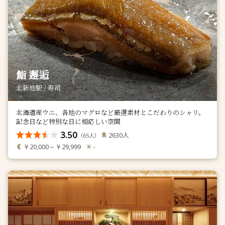
鮨 邂逅
北新地駅 / 寿司
北海道産ウニ、各地のマグロなど厳選素材とこだわりのシャリ。
記念日など特別な日に相応しい空間
3.50
人
2630
（
人）
65
￥20,000～￥29,999
-