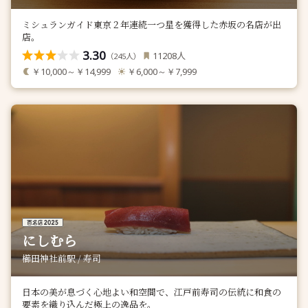
ミシュランガイド東京２年連続一つ星を獲得した赤坂の名店が出
店。
3.30
人
11208
（
人）
245
￥10,000～￥14,999
￥6,000～￥7,999
にしむら
櫛田神社前駅 / 寿司
日本の美が息づく心地よい和空間で、江戸前寿司の伝統に和食の
要素を織り込んだ極上の逸品を。