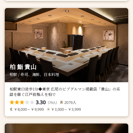
柏 鮨 貴山
柏駅 / 寿司、海鮮、日本料理
柏駅東口徒歩1分◆東京 広尾のビブグルマン掲載店「貴山」の系
譜を継ぐ江戸前鮨えを柏で
3.30
人
2079
（
人）
79
￥8,000～￥9,999
￥3,000～￥3,999