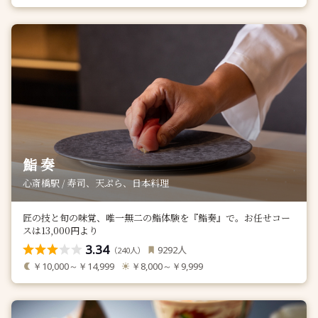
鮨 奏
心斎橋駅 / 寿司、天ぷら、日本料理
匠の技と旬の味覚、唯一無二の鮨体験を『鮨奏』で。お任せコー
スは13,000円より
3.34
人
9292
（
人）
240
￥10,000～￥14,999
￥8,000～￥9,999