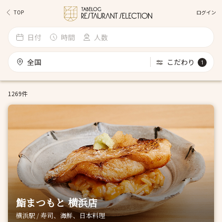
ログイン
TOP
日付
時間
人数
全国
こだわり
1
1269件
鮨まつもと 横浜店
横浜駅 / 寿司、海鮮、日本料理