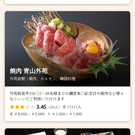
焼肉 青山外苑
外苑前駅 / 焼肉、ホルモン、韓国料理
外苑前徒歩3分◇2～18名様までの個室有◇記念日や接待など様々
なシーンでご利用いただけます
3.45
人
11311
（
人）
305
￥8,000～￥9,999
￥1,000～￥1,999