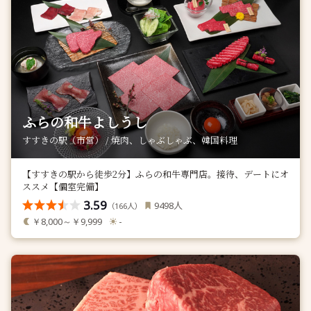
ふらの和牛よしうし
すすきの駅（市営） / 焼肉、しゃぶしゃぶ、韓国料理
【すすきの駅から徒歩2分】ふらの和牛専門店。接待、デートにオ
ススメ【個室完備】
3.59
人
9498
（
人）
166
￥8,000～￥9,999
-