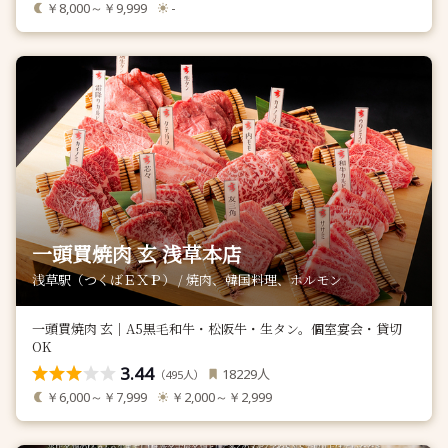
￥8,000～￥9,999
-
一頭買焼肉 玄 浅草本店
浅草駅（つくばＥＸＰ） / 焼肉、韓国料理、ホルモン
一頭買焼肉 玄｜A5黒毛和牛・松阪牛・生タン。個室宴会・貸切
OK
3.44
人
18229
（
人）
495
￥6,000～￥7,999
￥2,000～￥2,999