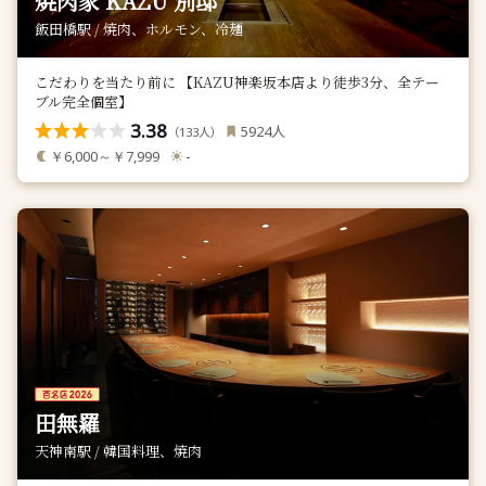
焼肉家 KAZU 別邸
飯田橋駅 / 焼肉、ホルモン、冷麺
こだわりを当たり前に 【KAZU神楽坂本店より徒歩3分、全テー
ブル完全個室】
3.38
人
5924
（
人）
133
￥6,000～￥7,999
-
田無羅
天神南駅 / 韓国料理、焼肉