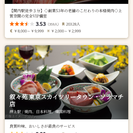
【関内駅徒歩３分】◇創業53年の老舗のこだわりの本格焼肉◇上
質空間の完全VIP個室
3.53
人
20328
（
人）
359
￥8,000～￥9,999
￥2,000～￥2,999
叙々苑 東京スカイツリータウン・ソラマチ
店
押上駅 / 焼肉、日本料理、韓国料理
良質吟味、おいしさが最良のサービス