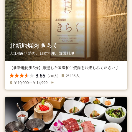
北新地焼肉 きらく
大江橋駅 / 焼肉、日本料理、韓国料理
【北新地徒歩5分】厳選した国産和牛焼肉をお楽しみください♪
3.65
人
25135
（
人）
718
￥10,000～￥14,999
-