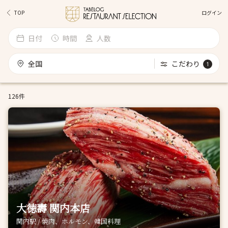
ログイン
TOP
日付
時間
人数
全国
こだわり
1
126件
大徳壽 関内本店
関内駅 / 焼肉、ホルモン、韓国料理