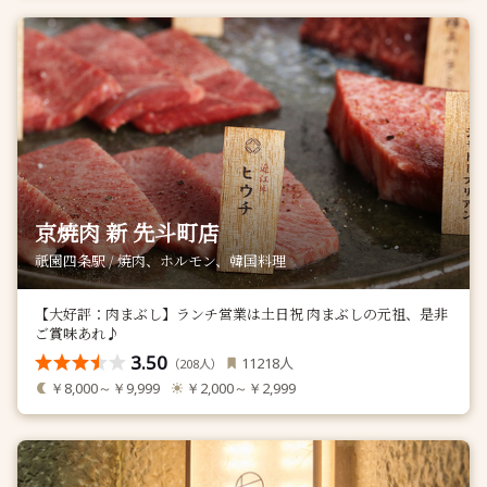
京焼肉 新 先斗町店
祇園四条駅 / 焼肉、ホルモン、韓国料理
【大好評：肉まぶし】ランチ営業は土日祝 肉まぶしの元祖、是非
ご賞味あれ♪
3.50
人
11218
（
人）
208
￥8,000～￥9,999
￥2,000～￥2,999