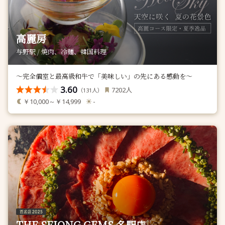
高麗房
与野駅 / 焼肉、冷麺、韓国料理
～完全個室と最高級和牛で「美味しい」の先にある感動を～
3.60
人
7202
（
人）
131
￥10,000～￥14,999
-
THE SEJONG GEMS 名駅店