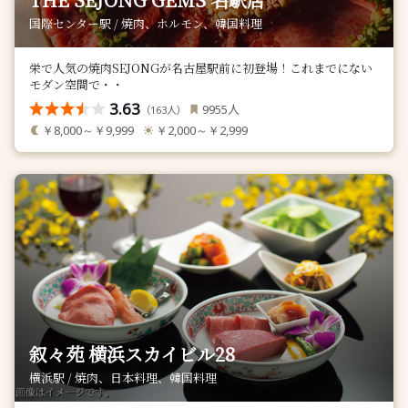
国際センター駅 / 焼肉、ホルモン、韓国料理
栄で人気の焼肉SEJONGが名古屋駅前に初登場！これまでにない
モダン空間で・・
3.63
人
9955
（
人）
163
￥8,000～￥9,999
￥2,000～￥2,999
叙々苑 横浜スカイビル28
横浜駅 / 焼肉、日本料理、韓国料理