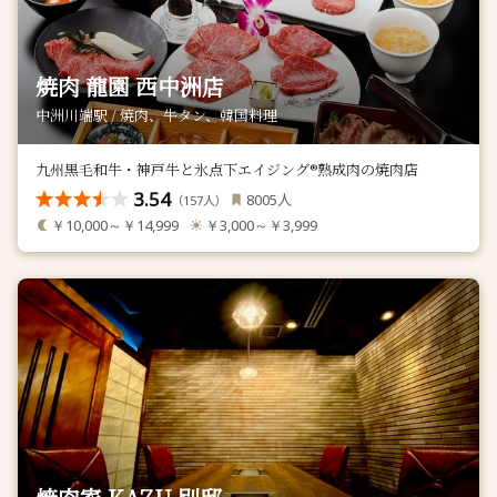
焼肉 龍園 西中洲店
中洲川端駅 / 焼肉、牛タン、韓国料理
九州黒毛和牛・神戸牛と氷点下エイジング®熟成肉の焼肉店
3.54
人
8005
（
人）
157
￥10,000～￥14,999
￥3,000～￥3,999