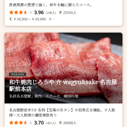
医食同源の思想で描く、和牛を軸に据えたコース。
3.96
人
23356
（
人）
240
￥30,000～￥39,999
-
和牛焼肉じろうや 介 wagyu&sake 名古屋
駅前本店
名鉄名古屋駅 / 焼肉、ステーキ、韓国料理
名古屋駅徒歩3分 名物【至高の生タン】や但馬玄を堪能。少人数
様〜大人数様の個室複数有り
3.70
人
26908
（
人）
421