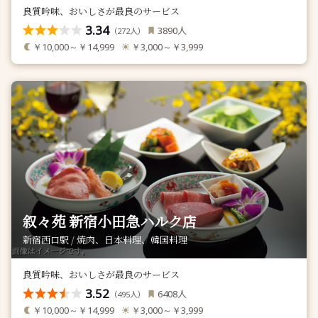
良質吟味、おいしさが最良のサービス
3.34
人
3890
（
人）
272
￥10,000～￥14,999
￥3,000～￥3,999
叙々苑 新宿小田急ハルク店
新宿西口駅 / 焼肉、日本料理、韓国料理
良質吟味、おいしさが最良のサービス
3.52
人
6408
（
人）
495
￥10,000～￥14,999
￥3,000～￥3,999