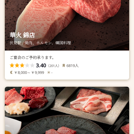
華火 錦店
伏見駅 / 焼肉、ホルモン、韓国料理
ご宴会のご予約承ります。
3.40
人
6819
（
人）
201
￥8,000～￥9,999
-