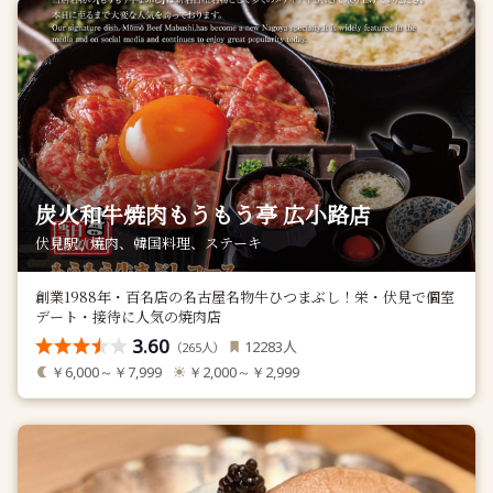
炭火和牛焼肉もうもう亭 広小路店
伏見駅 / 焼肉、韓国料理、ステーキ
創業1988年・百名店の名古屋名物牛ひつまぶし！栄・伏見で個室
デート・接待に人気の焼肉店
3.60
人
12283
（
人）
265
￥6,000～￥7,999
￥2,000～￥2,999