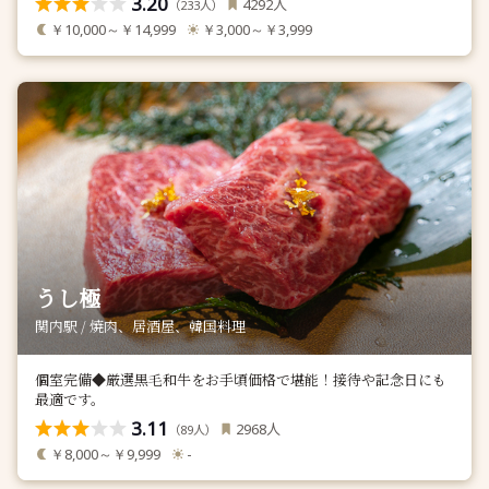
3.20
人
4292
（
人）
233
￥10,000～￥14,999
￥3,000～￥3,999
うし極
関内駅 / 焼肉、居酒屋、韓国料理
個室完備◆厳選黒毛和牛をお手頃価格で堪能！接待や記念日にも
最適です。
3.11
人
2968
（
人）
89
￥8,000～￥9,999
-