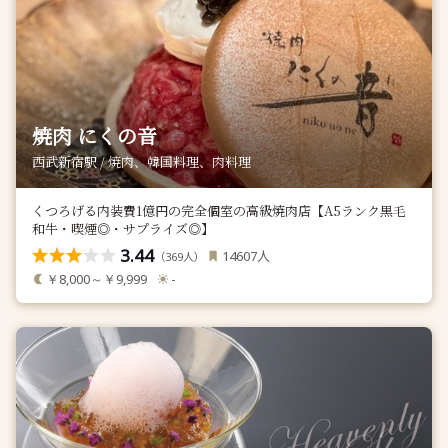
焼肉 にくの音
西武新宿駅 / 焼肉、韓国料理、肉料理
くつろげる内装費1億円の完全個室の高級焼肉店【A5ランク黒毛
和牛・喫煙◎・サプライズ◎】
3.44
人
14607
（
人）
369
￥8,000～￥9,999
-