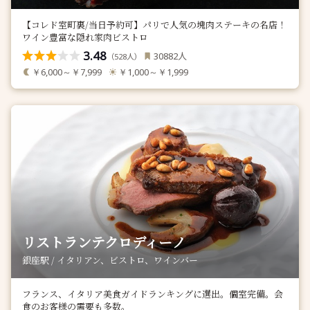
【コレド室町裏/当日予約可】パリで人気の塊肉ステーキの名店！
ワイン豊富な隠れ家肉ビストロ
3.48
人
30882
（
人）
528
￥6,000～￥7,999
￥1,000～￥1,999
リストランテクロディーノ
銀座駅 / イタリアン、ビストロ、ワインバー
フランス、イタリア美食ガイドランキングに選出。個室完備。会
食のお客様の需要も多数。