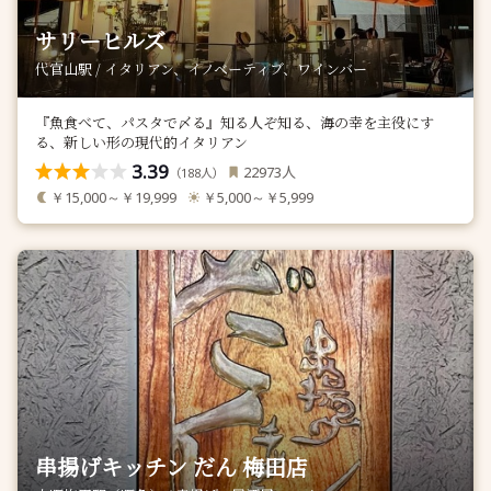
サリーヒルズ
代官山駅 / イタリアン、イノベーティブ、ワインバー
『魚食べて、パスタで〆る』知る人ぞ知る、海の幸を主役にす
る、新しい形の現代的イタリアン
3.39
人
22973
（
人）
188
￥15,000～￥19,999
￥5,000～￥5,999
串揚げキッチン だん 梅田店