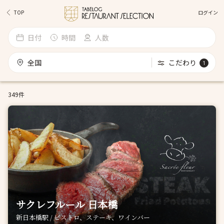
ログイン
TOP
日付
時間
人数
全国
こだわり
1
349件
サクレフルール 日本橋
新日本橋駅 / ビストロ、ステーキ、ワインバー