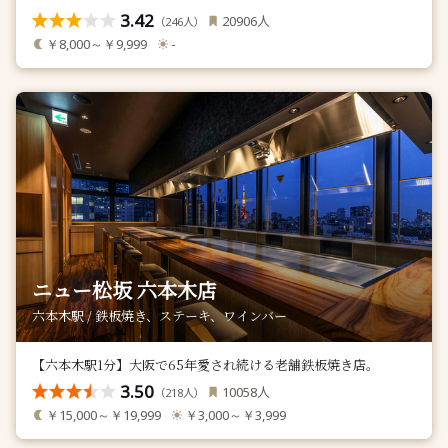
3.42
人
20906
（
人）
246
￥8,000～￥9,999
-
ニュー松坂 六本木店
六本木駅 / 鉄板焼き、ステーキ、ワインバー
【六本木駅1分】大阪で65年愛され続ける老舗鉄板焼き店。
3.50
人
10058
（
人）
218
￥15,000～￥19,999
￥3,000～￥3,999