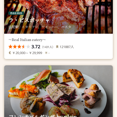
ラ・ビスボッチャ
広尾駅 / イタリアン、ワインバー、パスタ
～Real Italian eatery～
3.72
人
121887
（
人）
1431
￥20,000～￥29,999
-
フレンチバルギンザ by plein