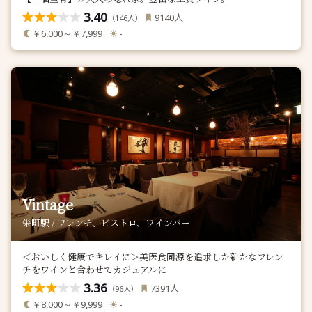
3.40
人
9140
（
人）
146
￥6,000～￥7,999
-
Vintage
栄町駅 / フレンチ、ビストロ、ワインバー
＜おいしく健康でキレイに＞美医食同源を追求した新たなフレン
チをワインと合わせてカジュアルに
3.36
人
7391
（
人）
96
￥8,000～￥9,999
-