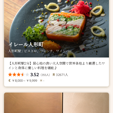
イレール人形町
人形町駅 / ビストロ、フレンチ、ワインバー
【人形町駅2分】居心地の良い大人空間で世界各地より厳選したワ
インと身体に優しい料理を堪能♪
3.52
人
32671
（
人）
355
￥8,000～￥9,999
-