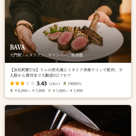
BAVA
大門駅 / イタリアン、ワインバー、居酒屋
【浜松町駅5分】ラムの炭火焼とイタリア赤産ワインで乾杯。少
人数から貸切まで大歓迎の2フロア
3.43
人
19609
（
人）
245
￥6,000～￥7,999
￥1,000～￥1,999