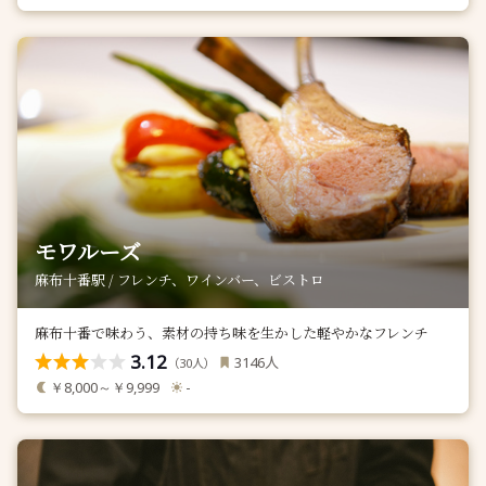
モワルーズ
麻布十番駅 / フレンチ、ワインバー、ビストロ
麻布十番で味わう、素材の持ち味を生かした軽やかなフレンチ
3.12
人
3146
（
人）
30
￥8,000～￥9,999
-