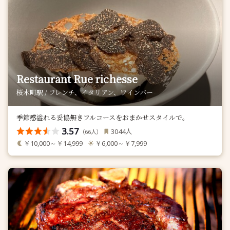
Restaurant Rue richesse
桜木町駅 / フレンチ、イタリアン、ワインバー
季節感溢れる妥協無きフルコースをおまかせスタイルで。
3.57
人
3044
（
人）
66
￥10,000～￥14,999
￥6,000～￥7,999