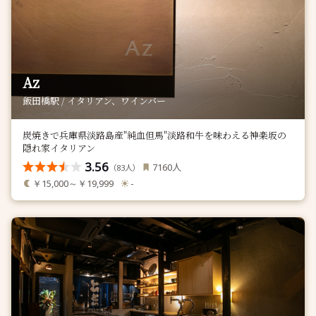
Az
飯田橋駅 / イタリアン、ワインバー
炭焼きで兵庫県淡路島産"純血但馬"淡路和牛を味わえる神楽坂の
隠れ家イタリアン
3.56
人
7160
（
人）
83
￥15,000～￥19,999
-