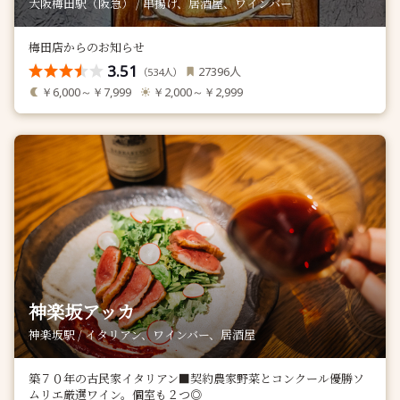
大阪梅田駅（阪急） / 串揚げ、居酒屋、ワインバー
梅田店からのお知らせ
3.51
人
27396
（
人）
534
￥6,000～￥7,999
￥2,000～￥2,999
神楽坂アッカ
神楽坂駅 / イタリアン、ワインバー、居酒屋
築７０年の古民家イタリアン■契約農家野菜とコンクール優勝ソ
ムリエ厳選ワイン。個室も２つ◎