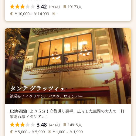
3.42
人
19173
（
人）
193
￥10,000～￥14,999
-
タンテ グラッツィェ
池袋駅 / イタリアン、パスタ、ワインバー
JR池袋西口より５分！立教通り裏手、広々した空間の大人の一軒
家隠れ家イタリアン！
3.48
人
34815
（
人）
473
￥5,000～￥5,999
￥1,000～￥1,999