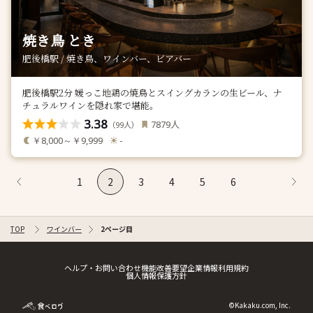
焼き鳥 とき
肥後橋駅 / 焼き鳥、ワインバー、ビアバー
肥後橋駅2分 媛っこ地鶏の焼鳥とスイングカランの生ビール、ナ
チュラルワインを隠れ家で堪能。
3.38
人
7879
（
人）
99
￥8,000～￥9,999
-
1
2
3
4
5
6
TOP
ワインバー
2ページ目
ヘルプ・お問い合わせ
機能改善要望
企業情報
利用規約
個人情報保護方針
©Kakaku.com, Inc.