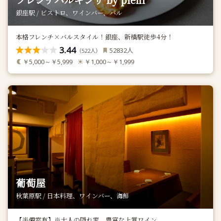
銀座駅 / ビストロ、ワインバー、バル
本格フレンチ×バルスタイル！銀座、新橋駅徒歩4分！
3.44
人
52832
（
人）
522
￥5,000～￥5,999
￥1,000～￥1,999
葡萄屋
秋葉原駅 / 日本料理、ワインバー、海鮮
【半個室有】※大人の隠れ家。豊富な上質ワイン。