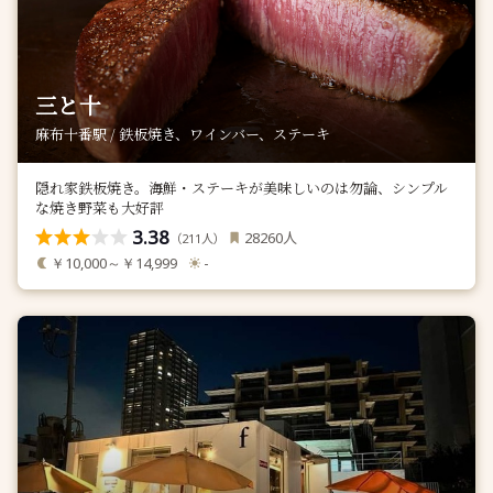
三と十
麻布十番駅 / 鉄板焼き、ワインバー、ステーキ
隠れ家鉄板焼き。海鮮・ステーキが美味しいのは勿論、シンプル
な焼き野菜も大好評
3.38
人
28260
（
人）
211
￥10,000～￥14,999
-