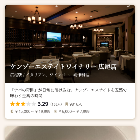
ケンゾーエステイトワイナリー 広尾店
広尾駅 / イタリアン、ワインバー、創作料理
「ナパの奇跡」が日常に溶け込む。ケンゾーエステイトを五感で
味わう至高の時間
3.29
人
9816
（
人）
156
￥15,000～￥19,999
￥6,000～￥7,999