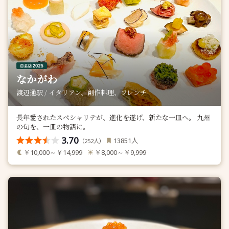
なかがわ
渡辺通駅 / イタリアン、創作料理、フレンチ
長年愛されたスペシャリテが、進化を遂げ、新たな一皿へ。 九州
の旬を、一皿の物語に。
3.70
人
13851
（
人）
252
￥10,000～￥14,999
￥8,000～￥9,999