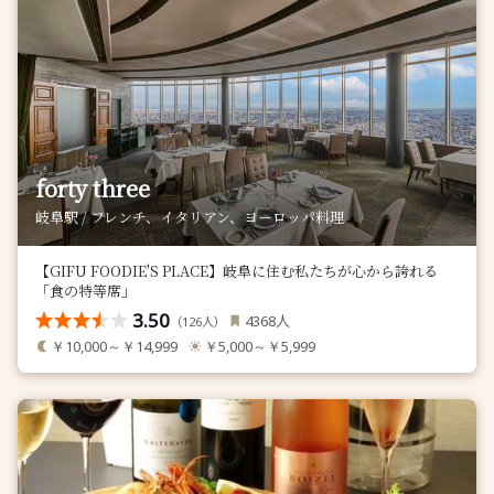
forty three
岐阜駅 / フレンチ、イタリアン、ヨーロッパ料理
【GIFU FOODIE'S PLACE】岐阜に住む私たちが心から誇れる
「食の特等席」
3.50
人
4368
（
人）
126
￥10,000～￥14,999
￥5,000～￥5,999