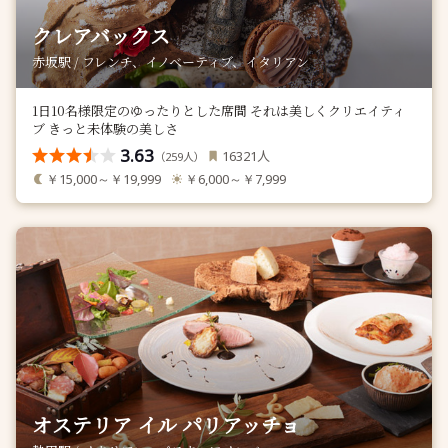
クレアバックス
赤坂駅 / フレンチ、イノベーティブ、イタリアン
1日10名様限定のゆったりとした席間 それは美しくクリエイティ
ブ きっと未体験の美しさ
3.63
人
16321
（
人）
259
￥15,000～￥19,999
￥6,000～￥7,999
オステリア イル パリアッチョ