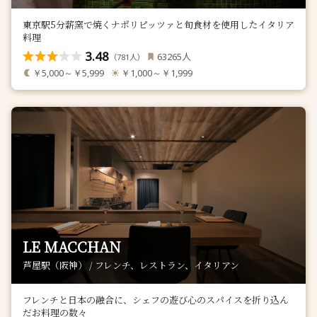
東京駅5分薪窯で焼くナポリピッツァと旬食材を使用したイタリア
料理
3.48
人
63265
（
人）
781
￥5,000～￥5,999
￥1,000～￥1,999
LE MACCHAN
芦屋駅（阪神） / フレンチ、レストラン、イタリアン
フレンチと日本の融合に、シェフの遊び心のスパイスを折り込ん
だお料理の数々