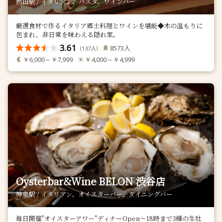
熱田駅 / イタリアン、パスタ、ワインバー
厳選食材で作るイタリア郷土料理とワインを堪能◆木の温もりに
包まれ、非日常を味わえる隠れ家。
3.61
人
8573
（
人）
137
￥6,000～￥7,999
￥4,000～￥4,999
Oysterbar&Wine BELON 渋谷店
神泉駅 / イタリアン、オイスターバー、ダイニングバー
毎日開催"オイスターアワー"ディナーOpen〜18時まで3種の生牡