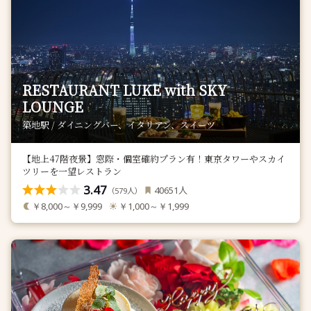
RESTAURANT LUKE with SKY
LOUNGE
築地駅 / ダイニングバー、イタリアン、スイーツ
【地上47階夜景】窓際・個室確約プラン有！東京タワーやスカイ
ツリーを一望レストラン
3.47
人
40651
（
人）
579
￥8,000～￥9,999
￥1,000～￥1,999