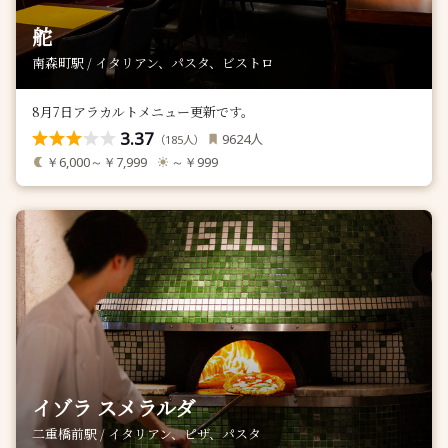
舵
南森町駅 / イタリアン、パスタ、ビストロ
8月7日アラカルトメニュー更新です。
3.37
人
9624
（
人）
185
￥6,000～￥7,999
～￥999
イゾラ スメラルダ
二重橋前駅 / イタリアン、ピザ、パスタ