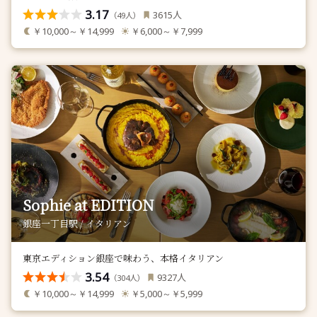
3.17
人
3615
（
人）
49
￥10,000～￥14,999
￥6,000～￥7,999
Sophie at EDITION
銀座一丁目駅 / イタリアン
東京エディション銀座で味わう、本格イタリアン
3.54
人
9327
（
人）
304
￥10,000～￥14,999
￥5,000～￥5,999