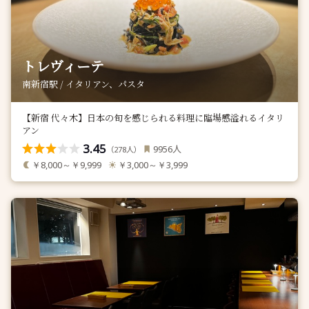
トレヴィーテ
南新宿駅 / イタリアン、パスタ
【新宿 代々木】日本の旬を感じられる料理に臨場感溢れるイタリ
アン
3.45
人
9956
（
人）
278
￥8,000～￥9,999
￥3,000～￥3,999