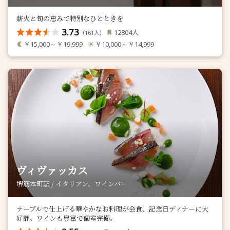
薪火と旬の恵みで特別なひとときを
3.73
人
12804
（
人）
161
￥15,000～￥19,999
￥10,000～￥14,999
ヴィヴァッカス
堺筋本町駅 / イタリアン、ワインバー
テーブルで仕上げる華やかなお料理が会食、記念日ディナーに大
好評。ワインも豊富で個室完備。