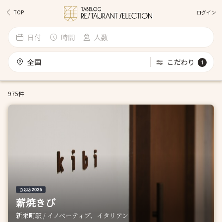
ログイン
TOP
日付
時間
人数
全国
こだわり
1
975件
薪焼きび
新栄町駅 / イノベーティブ、イタリアン