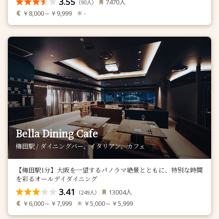
3.55
人
7470
（
人）
90
￥8,000～￥9,999
-
Bella Dining Cafe
梅田駅 / ダイニングバー、イタリアン、カフェ
【梅田駅1分】大阪を一望するパノラマ絶景とともに、特別な時間
を彩るオールデイダイニング
3.41
人
13004
（
人）
249
￥6,000～￥7,999
￥5,000～￥5,999