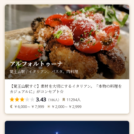
アルフォルトゥーナ
覚王山駅 / イタリアン、パスタ、肉料理
【覚王山駅すぐ】素材を大切にするイタリアン。「本物の料理を
カジュアルに」がコンセプト☆
3.43
人
11294
（
人）
186
￥6,000～￥7,999
￥2,000～￥2,999