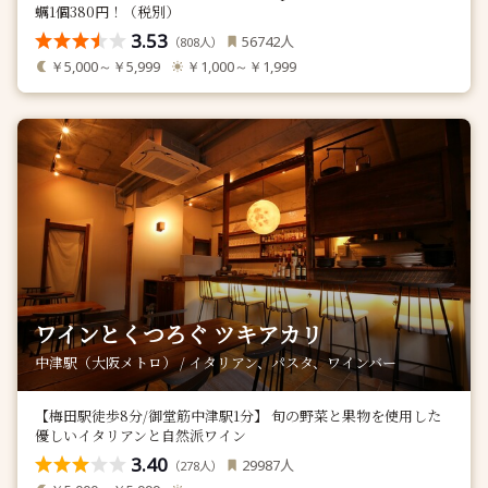
蠣1個380円！（税別）
3.53
人
56742
（
人）
808
￥5,000～￥5,999
￥1,000～￥1,999
ワインとくつろぐ ツキアカリ
中津駅（大阪メトロ） / イタリアン、パスタ、ワインバー
【梅田駅徒歩8分/御堂筋中津駅1分】 旬の野菜と果物を使用した
優しいイタリアンと自然派ワイン
3.40
人
29987
（
人）
278