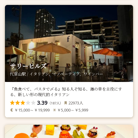
サリーヒルズ
代官山駅 / イタリアン、イノベーティブ、ワインバー
『魚食べて、パスタで〆る』知る人ぞ知る、海の幸を主役にす
る、新しい形の現代的イタリアン
3.39
人
22973
（
人）
187
￥15,000～￥19,999
￥5,000～￥5,999