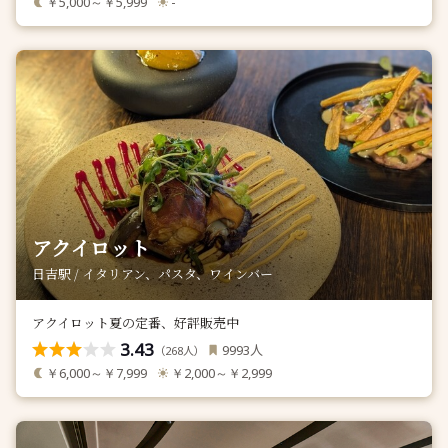
￥5,000～￥5,999
-
アクイロット
日吉駅 / イタリアン、パスタ、ワインバー
アクイロット夏の定番、好評販売中
3.43
人
9993
（
人）
268
￥6,000～￥7,999
￥2,000～￥2,999