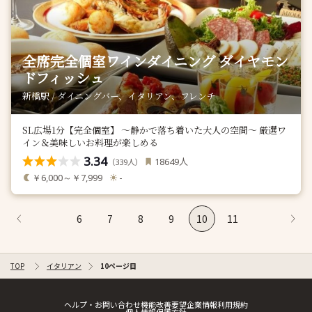
全席完全個室ワインダイニング ダイヤモン
ドフィッシュ
新橋駅 / ダイニングバー、イタリアン、フレンチ
SL広場1分【完全個室】 ～静かで落ち着いた大人の空間～ 厳選ワ
イン＆美味しいお料理が楽しめる
3.34
人
18649
（
人）
339
￥6,000～￥7,999
-
6
7
8
9
10
11
TOP
イタリアン
10ページ目
ヘルプ・お問い合わせ
機能改善要望
企業情報
利用規約