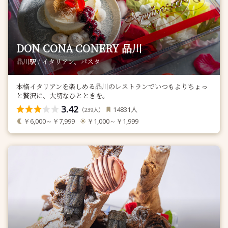
DON CONA CONERY 品川
品川駅 / イタリアン、パスタ
本格イタリアンを楽しめる品川のレストランでいつもよりちょっ
と贅沢に、大切なひとときを。
3.42
人
14831
（
人）
239
￥6,000～￥7,999
￥1,000～￥1,999