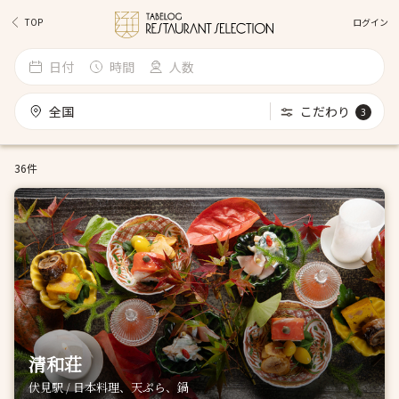
ログイン
TOP
日付
時間
人数
全国
こだわり
3
36件
清和荘
伏見駅 / 日本料理、天ぷら、鍋