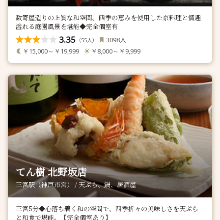
数寄屋造りの上質な和空間。四季の恵みを使用した京料理と情趣
溢れる庭園風景を堪能◆完全個室有
3.35
人
3098
（
人）
55
￥15,000～￥19,999
￥8,000～￥9,999
てん樹 北野坂店
三宮駅（神戸市営） / 天ぷら、鍋、居酒屋
三宮5分◆心落ち着く和の空間で、四季折々の美味しさを天ぷら
と和食で堪能。【完全個室あり】