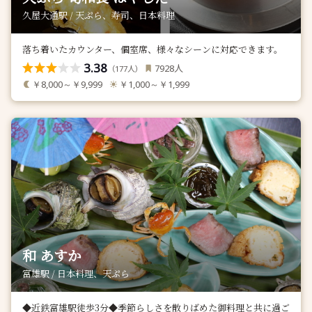
久屋大通駅 / 天ぷら、寿司、日本料理
落ち着いたカウンター、個室席、様々なシーンに対応できます。
3.38
人
7928
（
人）
177
￥8,000～￥9,999
￥1,000～￥1,999
和 あすか
富雄駅 / 日本料理、天ぷら
◆近鉄富雄駅徒歩3分◆季節らしさを散りばめた御料理と共に過ご