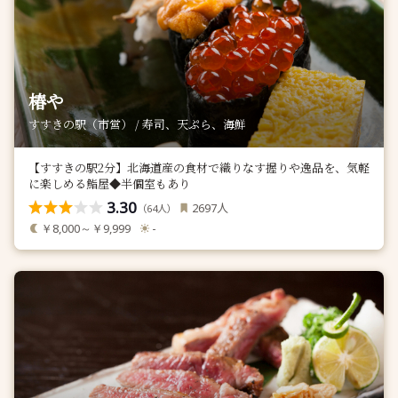
椿や
すすきの駅（市営） / 寿司、天ぷら、海鮮
【すすきの駅2分】北海道産の食材で織りなす握りや逸品を、気軽
に楽しめる鮨屋◆半個室もあり
3.30
人
2697
（
人）
64
￥8,000～￥9,999
-