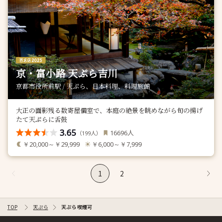
京・富小路 天ぷら吉川
京都市役所前駅 / 天ぷら、日本料理、料理旅館
大正の面影残る数寄屋個室で、本庭の絶景を眺めながら旬の揚げ
たて天ぷらに舌鼓
3.65
人
16696
（
人）
199
￥20,000～￥29,999
￥6,000～￥7,999
1
2
TOP
天ぷら
天ぷら 喫煙可