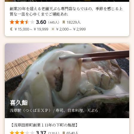
創業20年を超える老舗天ぷら専門店ならではの、季節を感じる上
質な一皿を心ゆくまでご堪能あれ
3.60
人
18229
（
人）
445
￥15,000～￥19,999
￥2,000～￥2,999
喜久鮨
浅草駅（つくばＥＸＰ） / 寿司、日本料理、天ぷら
【浅草田原町創業１11年の下町の鮨屋】
3.37
人
6540
（
人）
120