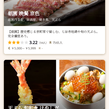
祇園 晩餐 京色
祇園四条駅 / 居酒屋、焼き鳥、天ぷら
【祇園】歴史感じる京町家で愉しむ、七谷赤地鶏や旬の天ぷら。
完全個室あり。
3.22
人
7565
（
人）
94
￥5,000～￥5,999
-
天ぷら 旬和食 はやしだ