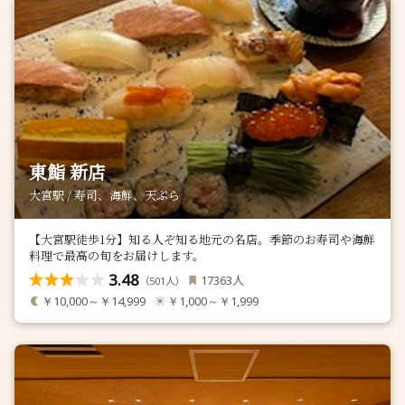
東鮨 新店
大宮駅 / 寿司、海鮮、天ぷら
【大宮駅徒歩1分】知る人ぞ知る地元の名店。季節のお寿司や海鮮
料理で最高の旬をお届けします。
3.48
人
17363
（
人）
501
￥10,000～￥14,999
￥1,000～￥1,999