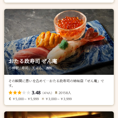
おたる政寿司 ぜん庵
小樽駅 / 寿司、天ぷら、海鮮
その瞬間に思いを込めて…おたる政寿司の姉妹店「ぜん庵」で
す。
3.48
人
20158
（
人）
474
￥5,000～￥5,999
￥3,000～￥3,999