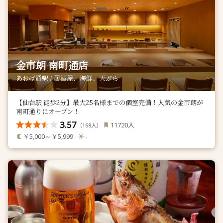
金市朗 南町通店
あおば通駅 / 居酒屋、海鮮、天ぷら
【仙台駅 徒歩2分】最大25名様までの個室完備！人気の金市朗が
南町通りにオープン！
3.57
人
11720
（
人）
168
￥5,000～￥5,999
-