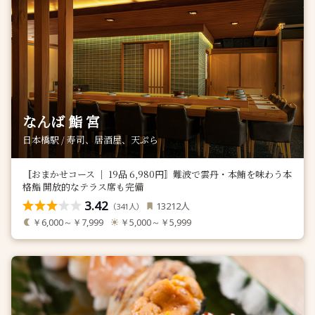
なんば 鮨 宮
日本橋駅 / 寿司、居酒屋、天ぷら
〚おまかせコース ｜ 19品 6,980円〛難波で雲丹・本鮪を味わう本
格鮨 開放的なテラス席も完備
3.42
人
13212
（
人）
341
￥6,000～￥7,999
￥5,000～￥5,999