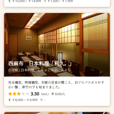
￥10,000～￥14,999
￥1,000～￥1,999
西麻布 日本料理「利久。」
広尾駅 / 日本料理、しゃぶしゃぶ、天ぷら
完全個室。喫煙個室。初夏の足音が聞こえ、白アスパラガスやず
わい蟹 、新竹の子も始まりました。
3.30
人
6360
（
人）
84
￥8,000～￥9,999
-