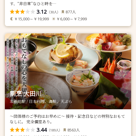
す、“非日常”なひと時を…
3.12
人
877
（
人）
30
￥15,000～￥19,999
￥6,000～￥7,999
割烹 大田川
北新地駅 / 日本料理、海鮮、天ぷら
～団体様のご予約はお早めに～ 接待・記念日などの特別なおもて
なしに。 完全個室あり。
3.44
人
8563
（
人）
189