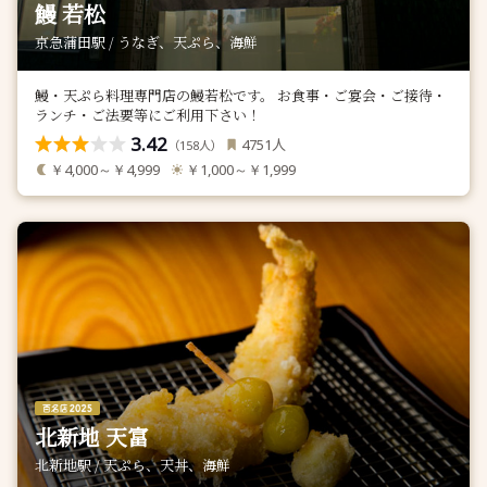
鰻 若松
京急蒲田駅 / うなぎ、天ぷら、海鮮
鰻・天ぷら料理専門店の鰻若松です。 お食事・ご宴会・ご接待・
ランチ・ご法要等にご利用下さい！
3.42
人
4751
（
人）
158
￥4,000～￥4,999
￥1,000～￥1,999
北新地 天富
北新地駅 / 天ぷら、天丼、海鮮