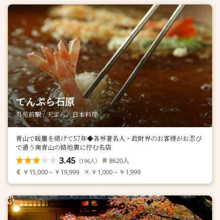
てんぷら石原
外苑前駅 / 天ぷら、日本料理
青山で暖簾を掲げて57年◆各界著名人・政財界のお客様がお忍び
で通う南青山の路地裏に佇む名店
3.45
人
8620
（
人）
196
￥15,000～￥19,999
￥1,000～￥1,999