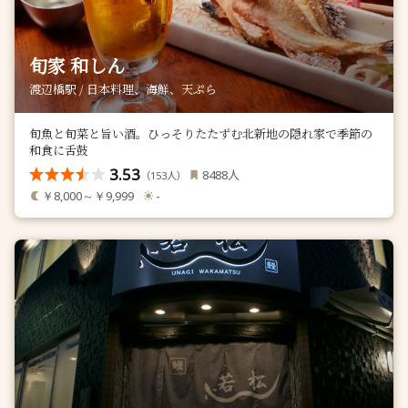
旬家 和しん
渡辺橋駅 / 日本料理、海鮮、天ぷら
旬魚と旬菜と旨い酒。ひっそりたたずむ北新地の隠れ家で季節の
和食に舌鼓
3.53
人
8488
（
人）
153
￥8,000～￥9,999
-