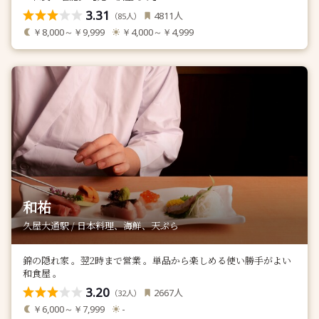
3.31
人
4811
（
人）
85
￥8,000～￥9,999
￥4,000～￥4,999
和祐
久屋大通駅 / 日本料理、海鮮、天ぷら
錦の隠れ家 。翌2時まで営業 。単品から楽しめる使い勝手がよい
和食屋 。
3.20
人
2667
（
人）
32
￥6,000～￥7,999
-