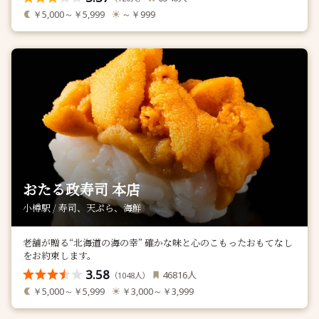
￥5,000～￥5,999
～￥999
おたる政寿司 本店
小樽駅 / 寿司、天ぷら、海鮮
老舗が贈る“北海道の海の幸” 確かな味と心のこもったおもてなし
をお約束します。
3.58
人
46816
（
人）
1048
￥5,000～￥5,999
￥3,000～￥3,999