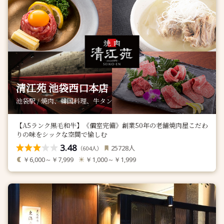
清江苑 池袋西口本店
池袋駅 / 焼肉、韓国料理、牛タン
【A5ランク黒毛和牛】《個室完備》創業50年の老舗焼肉屋こだわ
りの味をシックな空間で愉しむ
3.48
人
25728
（
人）
604
￥6,000～￥7,999
￥1,000～￥1,999