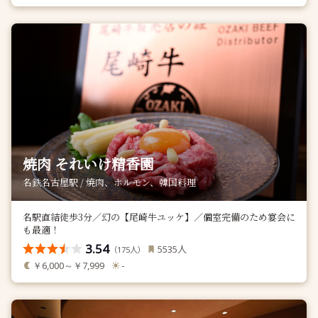
焼肉 それいけ精香園
名鉄名古屋駅 / 焼肉、ホルモン、韓国料理
名駅直結徒歩3分／幻の【尾崎牛ユッケ】／個室完備のため宴会に
も最適！
3.54
人
5535
（
人）
175
￥6,000～￥7,999
-