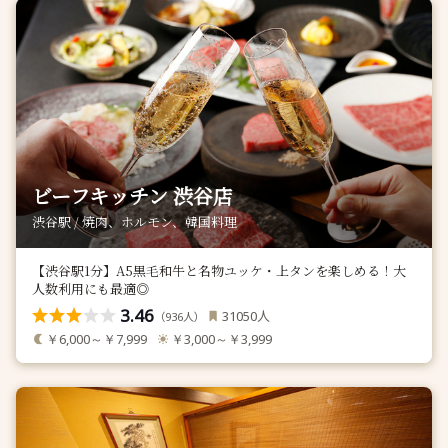
ビーフキッチン 渋谷店
渋谷駅 / 焼肉、ホルモン、韓国料理
【渋谷駅1分】A5黒毛和牛と名物ユッケ・上タンを楽しめる！大
人数利用にも最適◎
3.46
人
31050
（
人）
936
￥6,000～￥7,999
￥3,000～￥3,999