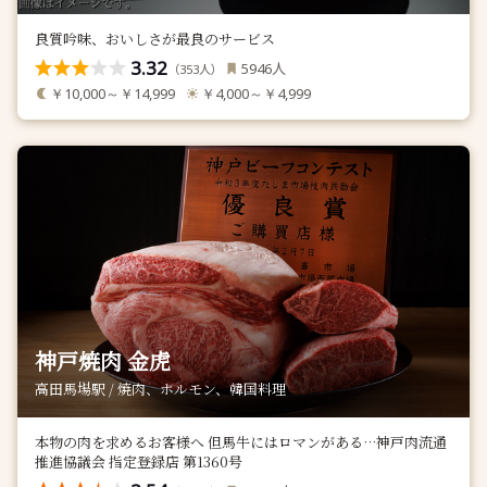
良質吟味、おいしさが最良のサービス
3.32
人
5946
（
人）
353
￥10,000～￥14,999
￥4,000～￥4,999
神戸焼肉 金虎
高田馬場駅 / 焼肉、ホルモン、韓国料理
本物の肉を求めるお客様へ 但馬牛にはロマンがある…神戸肉流通
推進協議会 指定登録店 第1360号