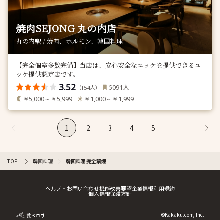
焼肉SEJONG 丸の内店
丸の内駅 / 焼肉、ホルモン、韓国料理
【完全個室多数完備】当店は、安心安全なユッケを提供できるユ
ッケ提供認定店です。
3.52
人
5091
（
人）
154
￥5,000～￥5,999
￥1,000～￥1,999
1
2
3
4
5
TOP
韓国料理
韓国料理 完全禁煙
ヘルプ・お問い合わせ
機能改善要望
企業情報
利用規約
個人情報保護方針
©Kakaku.com, Inc.