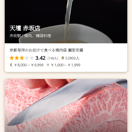
天壇 赤坂店
赤坂駅 / 焼肉、韓国料理
京都発祥のお出汁で食べる焼肉店 個室完備
3.42
人
52903
（
人）
749
￥8,000～￥9,999
￥1,000～￥1,999