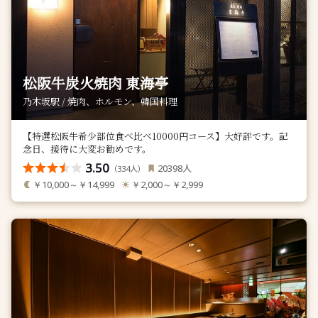
松阪牛炭火焼肉 東海亭
乃木坂駅 / 焼肉、ホルモン、韓国料理
【特選松阪牛希少部位食べ比べ10000円コース】大好評です。記
念日、接待に大変お勧めです。
3.50
人
20398
（
人）
334
￥10,000～￥14,999
￥2,000～￥2,999