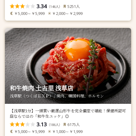
3.34
人
5251
（
人）
146
￥5,000～￥5,999
￥2,000～￥2,999
和牛焼肉 土古里 浅草店
浅草駅（つくばＥＸＰ） / 焼肉、韓国料理、ホルモン
【浅草駅1分】一頭買い厳選山形牛を完全個室で堪能！保健所認可
店ならではの「和牛生ユッケ」◎
3.13
人
6175
（
人）
186
￥5,000～￥5,999
￥1,000～￥1,999