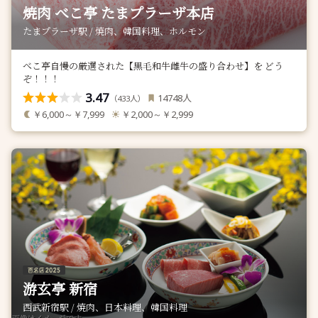
焼肉 べこ亭 たまプラーザ本店
たまプラーザ駅 / 焼肉、韓国料理、ホルモン
べこ亭自慢の厳選された【黒毛和牛雌牛の盛り合わせ】を どう
ぞ！！！
3.47
人
14748
（
人）
433
￥6,000～￥7,999
￥2,000～￥2,999
游玄亭 新宿
西武新宿駅 / 焼肉、日本料理、韓国料理