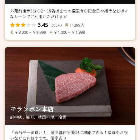
外苑前徒歩3分◇2～18名様までの個室有◇記念日や接待など様々
なシーンでご利用いただけます
3.45
人
11299
（
人）
305
￥8,000～￥9,999
￥1,000～￥1,999
モランボン本店
府中駅 / 焼肉、韓国料理、冷麺
「仙台牛一頭買い！」希少部位も贅沢に堪能できる！接待やお祝
いなどにもおすすめ。個室あり