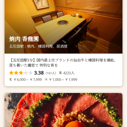
焼肉 香龍園
五反田駅 / 焼肉、韓国料理、居酒屋
【五反田駅1分】国内最上位ブランドの仙台牛と韓国料理を堪能。
落ち着いた個室で 特別な宵を
3.38
人
4223
（
人）
161
￥6,000～￥7,999
￥1,000～￥1,999