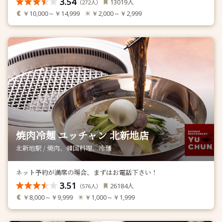
3.54
人
13019
（
人）
272
￥10,000～￥14,999
￥2,000～￥2,999
焼肉冷麺 ユッチャン 北新地店
北新地駅 / 焼肉、韓国料理、冷麺
ネット予約が満席の場合、まずはお電話下さい！
3.51
人
26184
（
人）
576
￥8,000～￥9,999
￥1,000～￥1,999