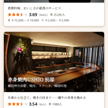
良質吟味、おいしさが最良のサービス
3.69
人
25295
（
人）
964
￥15,000～￥19,999
￥5,000～￥5,999
赤身焼肉USHIO 別邸
櫛田神社前駅 / 焼肉、ステーキ、韓国料理
生産から仕立て、焼きの技まで——雌牛の赤身を極める
3.54
人
1988
（
人）
66