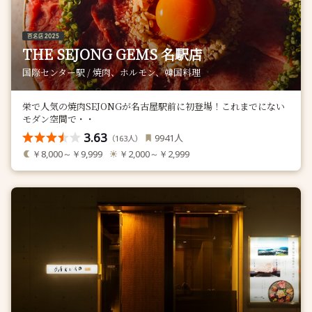
THE SEJONG GEMS 名駅店
国際センター駅 / 焼肉、ホルモン、韓国料理
栄で人気の焼肉SEJONGが名古屋駅前に初登場！これまでにない
モダン空間で・・
3.63
人
9941
（
人）
163
￥8,000～￥9,999
￥2,000～￥2,999