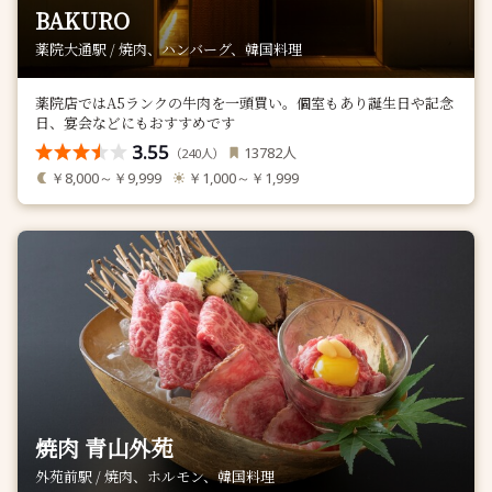
BAKURO
薬院大通駅 / 焼肉、ハンバーグ、韓国料理
薬院店ではA5ランクの牛肉を一頭買い。個室もあり誕生日や記念
日、宴会などにもおすすめです
3.55
人
13782
（
人）
240
￥8,000～￥9,999
￥1,000～￥1,999
焼肉 青山外苑
外苑前駅 / 焼肉、ホルモン、韓国料理