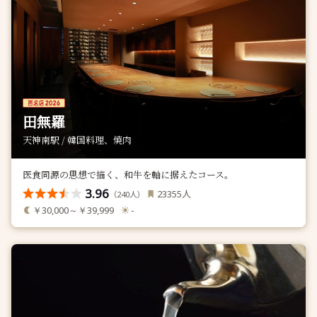
田無羅
天神南駅 / 韓国料理、焼肉
医食同源の思想で描く、和牛を軸に据えたコース。
3.96
人
23355
（
人）
240
￥30,000～￥39,999
-