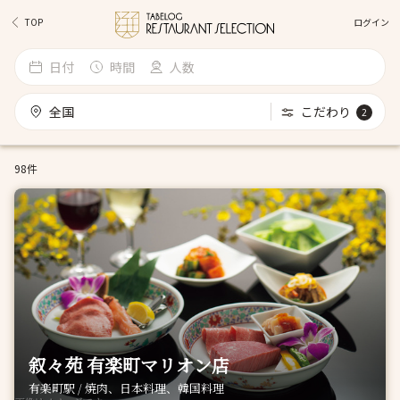
ログイン
TOP
日付
時間
人数
全国
こだわり
2
98件
叙々苑 有楽町マリオン店
有楽町駅 / 焼肉、日本料理、韓国料理