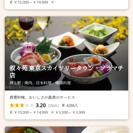
￥15,000～￥19,999
-
叙々苑 東京スカイツリータウン・ソラマチ
店
押上駅 / 焼肉、日本料理、韓国料理
良質吟味、おいしさが最良のサービス
3.20
人
4288
（
人）
233
￥10,000～￥14,999
￥3,000～￥3,999