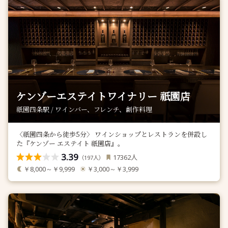
ケンゾーエステイトワイナリー 祇園店
祇園四条駅 / ワインバー、フレンチ、創作料理
〈祇園四条から徒歩5分〉 ワインショップとレストランを併設し
た『ケンゾー エステイト 祇園店』。
3.39
人
17362
（
人）
197
￥8,000～￥9,999
￥3,000～￥3,999