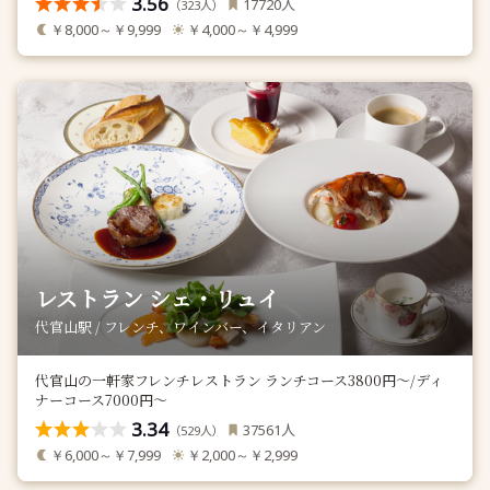
3.56
人
17720
（
人）
323
￥8,000～￥9,999
￥4,000～￥4,999
レストラン シェ・リュイ
代官山駅 / フレンチ、ワインバー、イタリアン
代官山の一軒家フレンチレストラン ランチコース3800円～/ディ
ナーコース7000円～
3.34
人
37561
（
人）
529
￥6,000～￥7,999
￥2,000～￥2,999