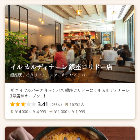
イル カルディナーレ 銀座コリドー店
銀座駅 / イタリアン、ステーキ、ワインバー
ザ ロイヤルパーク キャンバス 銀座コリドーにイルカルディナーレ
3号店がオープン！!
3.41
人
16752
（
人）
285
￥4,000～￥4,999
￥1,000～￥1,999