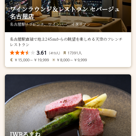
ワインラウンジ＆レストラン セパージュ
名古屋店
名古屋駅 / フレンチ、ワインバー、イタリアン
名古屋駅直結で地上245mからの眺望を楽しめる天空のフレンチ
レストラン
3.61
人
17391
（
人）
419
￥15,000～￥19,999
￥8,000～￥9,999
IWBろまね