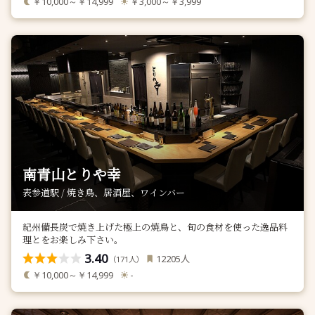
￥10,000～￥14,999
￥3,000～￥3,999
南青山とりや幸
表参道駅 / 焼き鳥、居酒屋、ワインバー
紀州備長炭で焼き上げた極上の焼鳥と、旬の食材を使った逸品料
理とをお楽しみ下さい。
3.40
人
12205
（
人）
171
￥10,000～￥14,999
-