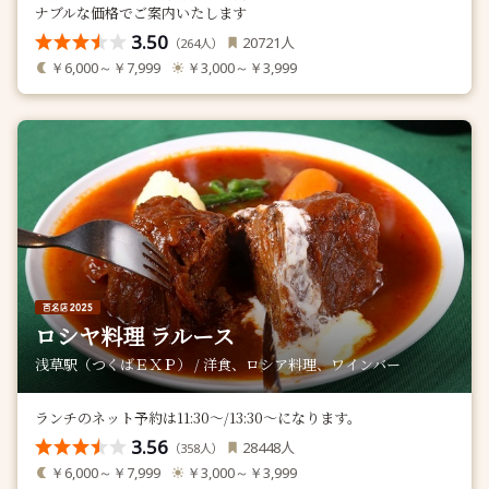
ナブルな価格でご案内いたします
3.50
人
20721
（
人）
264
￥6,000～￥7,999
￥3,000～￥3,999
ロシヤ料理 ラルース
浅草駅（つくばＥＸＰ） / 洋食、ロシア料理、ワインバー
ランチのネット予約は11:30～/13:30～になります。
3.56
人
28448
（
人）
358
￥6,000～￥7,999
￥3,000～￥3,999