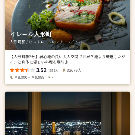
イレール人形町
人形町駅 / ビストロ、フレンチ、ワインバー
【人形町駅2分】居心地の良い大人空間で世界各地より厳選したワ
インと身体に優しい料理を堪能♪
3.52
人
32679
（
人）
355
￥8,000～￥9,999
-