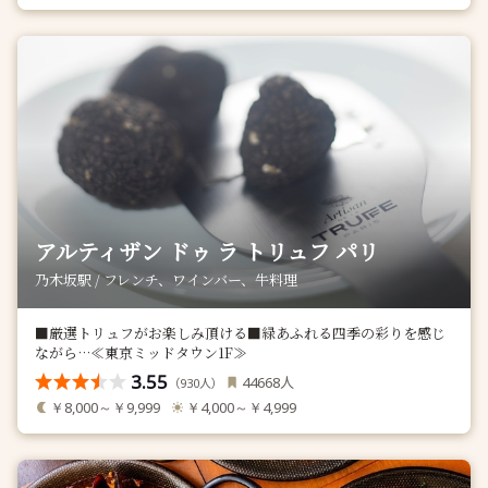
アルティザン ドゥ ラ トリュフ パリ
乃木坂駅 / フレンチ、ワインバー、牛料理
■厳選トリュフがお楽しみ頂ける■緑あふれる四季の彩りを感じ
ながら…≪東京ミッドタウン1F≫
3.55
人
44668
（
人）
930
￥8,000～￥9,999
￥4,000～￥4,999