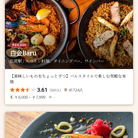
白金Baru
広尾駅 / スペイン料理、ダイニングバー、ワインバー
【美味しいものをちょっとずつ】バルスタイルで楽しむ気軽な本
格
3.61
人
41724
（
人）
597
￥6,000～￥7,999
-