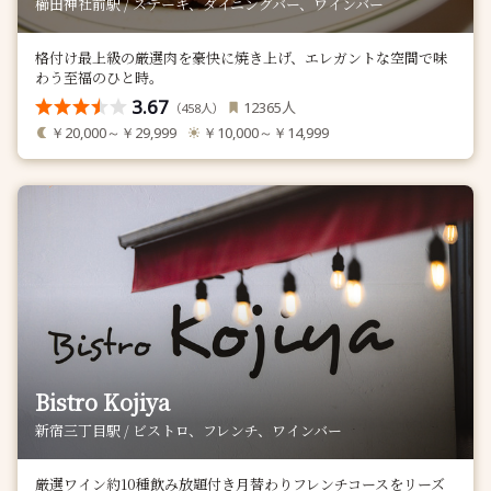
櫛田神社前駅 / ステーキ、ダイニングバー、ワインバー
格付け最上級の厳選肉を豪快に焼き上げ、エレガントな空間で味
わう至福のひと時。
3.67
人
12365
（
人）
458
￥20,000～￥29,999
￥10,000～￥14,999
Bistro Kojiya
新宿三丁目駅 / ビストロ、フレンチ、ワインバー
厳選ワイン約10種飲み放題付き月替わりフレンチコースをリーズ