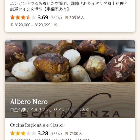
エレガントで落ち着いた空間で、洗練されたイタリア郷土料理と
厳選ワインを堪能【半個室あり】
3.69
人
30916
（
人）
380
￥20,000～￥29,999
-
Albero Nero
白金台駅 / イタリアン、ワインバー、パスタ
Cucina Regionale e Clasici
3.28
人
7500
（
人）
138