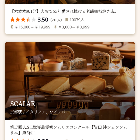
【六本木駅1分】大阪で65年愛され続ける老舗鉄板焼き店。
3.50
人
10079
（
人）
218
￥15,000～￥19,999
￥3,000～￥3,999
SCALAE
京都駅 / イタリアン、ワインバー
第17回 A.S.I.世界最優秀ソムリエコンクール【岩田 渉シェフソム
リエ】第5位！