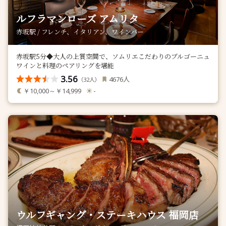
ルフラマンローズ アムリタ
赤坂駅 / フレンチ、イタリアン、ワインバー
赤坂駅5分◆大人の上質空間で、ソムリエこだわりのブルゴーニュ
ワインと料理のペアリングを堪能
3.56
人
4676
（
人）
32
￥10,000～￥14,999
-
ウルフギャング・ステーキハウス 福岡店