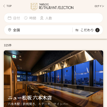
ログイン
TOP
日付
時間
人数
全国
こだわり
2
325件
ニュー松坂 六本木店
六本木駅 / 鉄板焼き、ステーキ、ワインバー