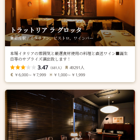
トラットリア ラ グロッタ
東銀座駅 / イタリアン、ビストロ、ワインバー
本場イタリアの雰囲気と厳選食材使用の料理と直送ワイン■誕生
日等のサプライズ演出致します！
3.47
人
49291
（
人）
681
￥6,000～￥7,999
￥1,000～￥1,999