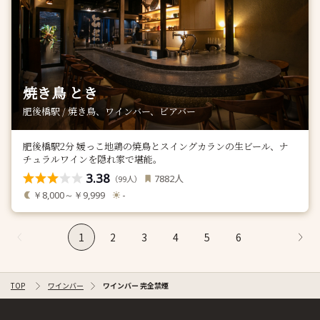
焼き鳥 とき
肥後橋駅 / 焼き鳥、ワインバー、ビアバー
肥後橋駅2分 媛っこ地鶏の焼鳥とスイングカランの生ビール、ナ
チュラルワインを隠れ家で堪能。
3.38
人
7882
（
人）
99
￥8,000～￥9,999
-
1
2
3
4
5
6
TOP
ワインバー
ワインバー 完全禁煙