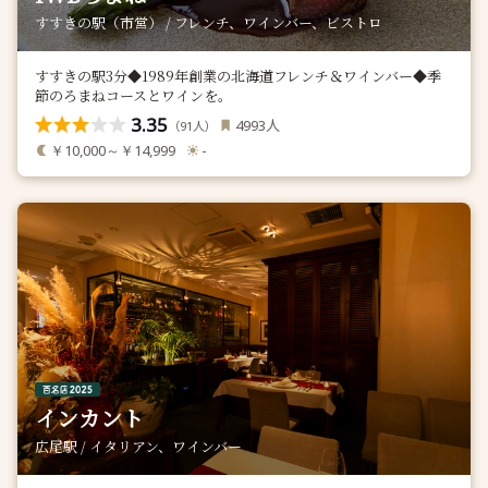
すすきの駅（市営） / フレンチ、ワインバー、ビストロ
すすきの駅3分◆1989年創業の北海道フレンチ＆ワインバー◆季
節のろまねコースとワインを。
3.35
人
4993
（
人）
91
￥10,000～￥14,999
-
インカント
広尾駅 / イタリアン、ワインバー