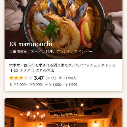
EX marunouchi
二重橋前駅 / スペイン料理、フレンチ、ワインバー
六本木・西麻布で愛される隠れ家モダンスパニッシュレストラン
【 EX-エクス-】の丸の内店
3.47
人
23708
（
人）
357
￥5,000～￥5,999
￥1,000～￥1,999