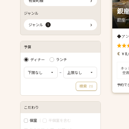
有楽町線
銀
ジャンル
銀座一
ジャンル
1
◆ア
予算
￥8,
ディナー
ランチ
ネッ
~
空
予約で
検索
（
）
1
こだわり
個室
半個室を含む