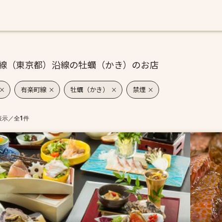
線（東京都）沿線の牡蠣（かき）のお店
有楽町線
牡蠣（かき）
禁煙
表示
／
全
1
件