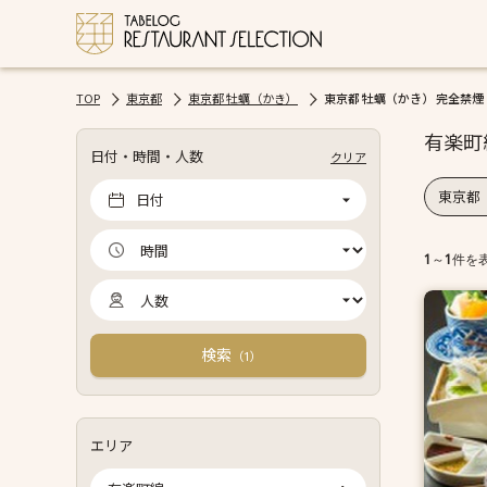
TOP
東京都
東京都 牡蠣（かき）
東京都 牡蠣（かき） 完全禁煙
有楽町
日付・時間・人数
クリア
東京都
日付
1
～
1
件を
検索
（
）
1
エリア