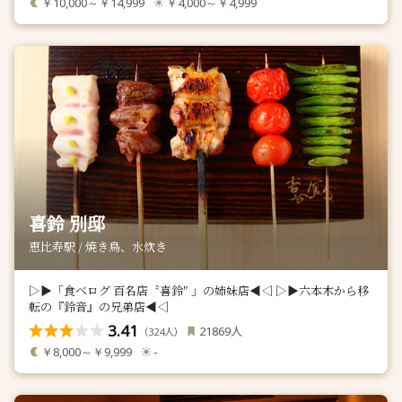
￥10,000～￥14,999
￥4,000～￥4,999
喜鈴 別邸
恵比寿駅 / 焼き鳥、水炊き
▷▶︎「食べログ 百名店〝喜鈴″ 」の姉妹店◀︎◁ ▷▶︎六本木から移
転の『鈴音』の兄弟店◀︎◁
3.41
人
21869
（
人）
324
￥8,000～￥9,999
-