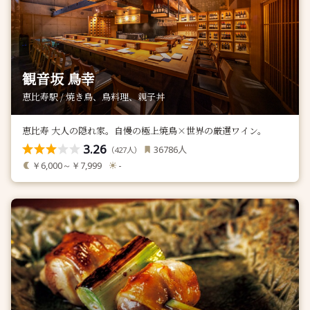
観音坂 鳥幸
恵比寿駅 / 焼き鳥、鳥料理、親子丼
恵比寿 大人の隠れ家。自慢の極上焼鳥×世界の厳選ワイン。
3.26
人
36786
（
人）
427
￥6,000～￥7,999
-