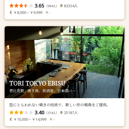
3.65
人
82334
（
人）
984
￥8,000～￥9,999
-
TORI TOKYO EBISU
恵比寿駅 / 焼き鳥、居酒屋、日本酒バー
型にとらわれない焼きの技術で、新しい形の焼鳥をご提供。
3.40
人
25187
（
人）
374
￥10,000～￥14,999
-