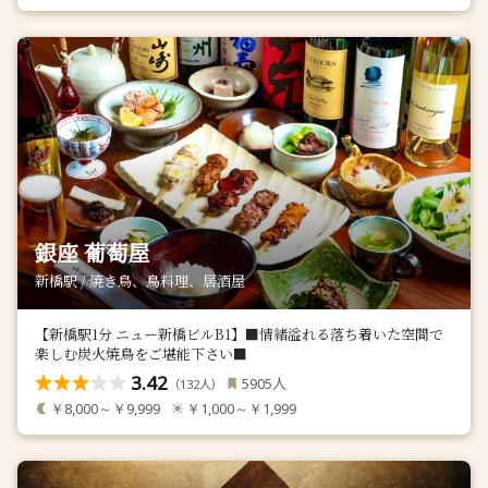
銀座 葡萄屋
新橋駅 / 焼き鳥、鳥料理、居酒屋
【新橋駅1分 ニュー新橋ビルB1】■情緒溢れる落ち着いた空間で
楽しむ炭火焼鳥をご堪能下さい■
3.42
人
5905
（
人）
132
￥8,000～￥9,999
￥1,000～￥1,999