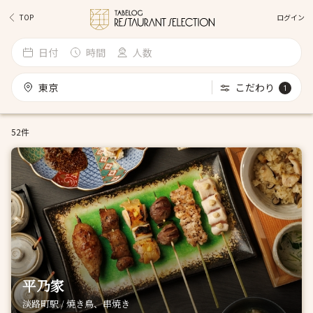
ログイン
TOP
日付
時間
人数
東京
こだわり
1
52件
平乃家
淡路町駅 / 焼き鳥、串焼き