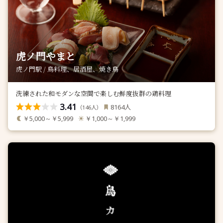
虎ノ門やまと
虎ノ門駅 / 鳥料理、居酒屋、焼き鳥
洗練された和モダンな空間で楽しむ鮮度抜群の鶏料理
3.41
人
8164
（
人）
146
￥5,000～￥5,999
￥1,000～￥1,999