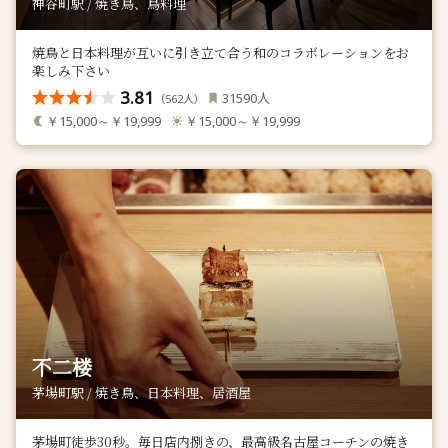
神谷町駅 / 焼き鳥、鳥料理
焼鳥と日本料理が互いに引き立て合う和のコラボレーションをお
楽しみ下さい
3.81
人
31590
（
人）
562
￥15,000～￥19,999
￥15,000～￥19,999
不二楼
茅場町駅 / 焼き鳥、日本料理、居酒屋
茅場町徒歩30秒。毎日店内捌きの、最高級名古屋コーチンの焼き