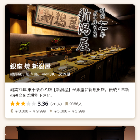
銀座 焼 新潟屋
銀座駅 / 焼き鳥、牛料理、居酒屋
創業77年 東十条の名店【新潟屋】が銀座に新規出店。伝統と革新
の融合をご堪能下さい。
3.36
人
9386
（
人）
215
￥8,000～￥9,999
￥5,000～￥5,999