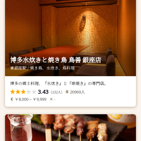
博多水炊きと焼き鳥 鳥善 銀座店
東銀座駅 / 焼き鳥、水炊き、鳥料理
博多の郷土料理、『水炊き』と『串焼き』の専門店。
3.43
人
20969
（
人）
232
￥8,000～￥9,999
-