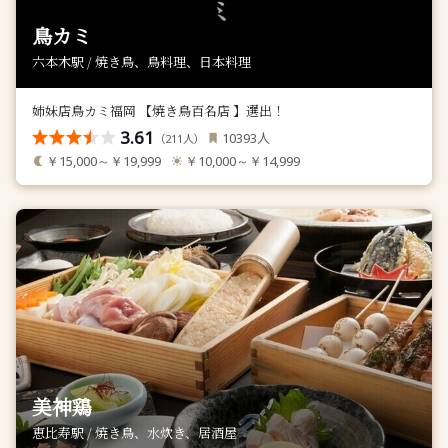
鳥カミ
六本木駅 / 焼き鳥、鳥料理、日本料理
姉妹店鳥カミ福岡 【焼き鳥百名店 】選出！
3.61
人
10393
（
人）
211
￥15,000～￥19,999
￥10,000～￥14,999
美神鶏
恵比寿駅 / 焼き鳥、水炊き、居酒屋