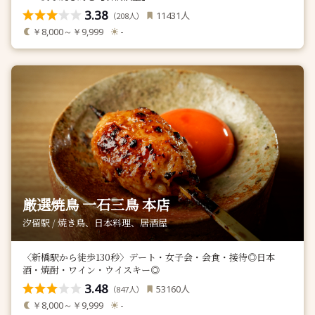
3.38
人
11431
（
人）
208
￥8,000～￥9,999
-
厳選焼鳥 一石三鳥 本店
汐留駅 / 焼き鳥、日本料理、居酒屋
〈新橋駅から徒歩130秒〉デート・女子会・会食・接待◎日本
酒・焼酎・ワイン・ウイスキー◎
3.48
人
53160
（
人）
847
￥8,000～￥9,999
-