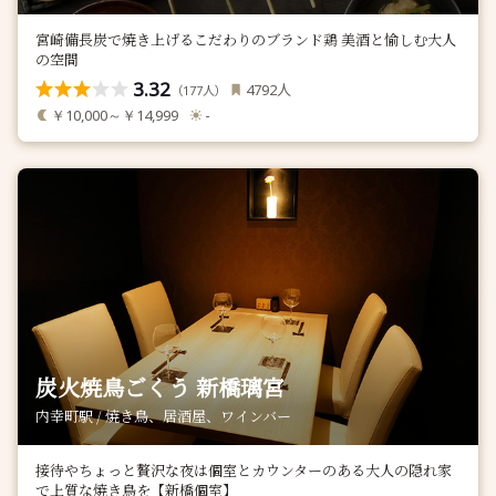
宮崎備長炭で焼き上げるこだわりのブランド鶏 美酒と愉しむ大人
の空間
3.32
人
4792
（
人）
177
￥10,000～￥14,999
-
炭火焼鳥ごくう 新橋璃宮
内幸町駅 / 焼き鳥、居酒屋、ワインバー
接待やちょっと贅沢な夜は個室とカウンターのある大人の隠れ家
で上質な焼き鳥を【新橋個室】