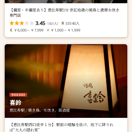
【個室・半個室あり】恵比寿駅1分 京紅地鶏の焼鳥と濃厚水炊き
専門店
3.45
人
33540
（
人）
421
￥6,000～￥7,999
￥1,000～￥1,999
喜鈴
恵比寿駅 / 焼き鳥、水炊き、居酒屋
【恵比寿駅西口徒歩１分】 駅前の喧騒を抜け、地下に降りれ
ば“大人の隠れ家”