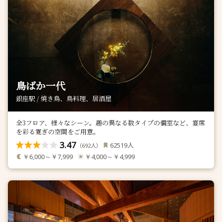
鳥ばか一代
銀座駅 / 焼き鳥、鳥料理、居酒屋
全3フロア、様々なシーン。趣の異なる数タイプの個室など、宴席
を彩る寛ぎの空間をご用意。
3.47
人
62519
（
人）
692
￥6,000～￥7,999
￥4,000～￥4,999