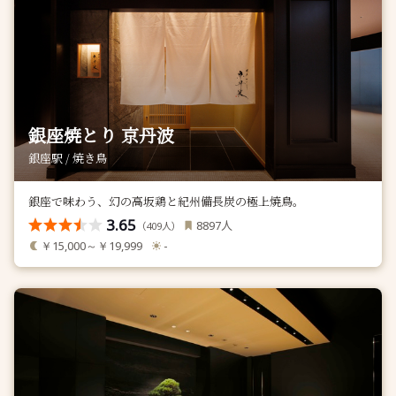
銀座焼とり 京丹波
銀座駅 / 焼き鳥
銀座で味わう、幻の高坂鶏と紀州備長炭の極上焼鳥。
3.65
人
8897
（
人）
409
￥15,000～￥19,999
-