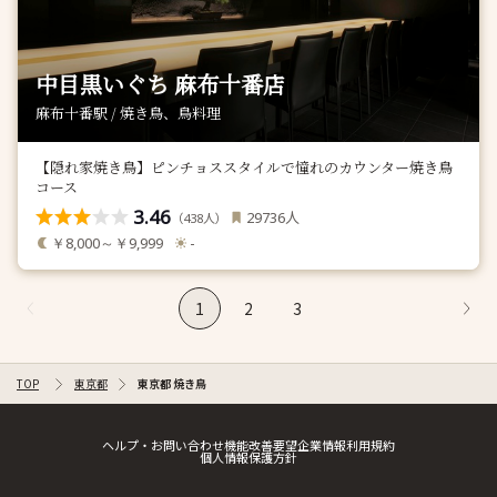
中目黒いぐち 麻布十番店
麻布十番駅 / 焼き鳥、鳥料理
【隠れ家焼き鳥】ピンチョススタイルで憧れのカウンター焼き鳥
コース
3.46
人
29736
（
人）
438
￥8,000～￥9,999
-
1
2
3
TOP
東京都
東京都 焼き鳥
ヘルプ・お問い合わせ
機能改善要望
企業情報
利用規約
個人情報保護方針