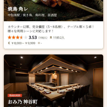
焼鳥 角レ
中目黒駅 / 焼き鳥、鳥料理、居酒屋
カウンター12席、完全個室（5〜8名様）、テーブル席×５卓！
様々な利用シーンに対応します！
3.53
人
11852
（
人）
198
￥8,000～￥9,999
-
おみ乃 神谷町