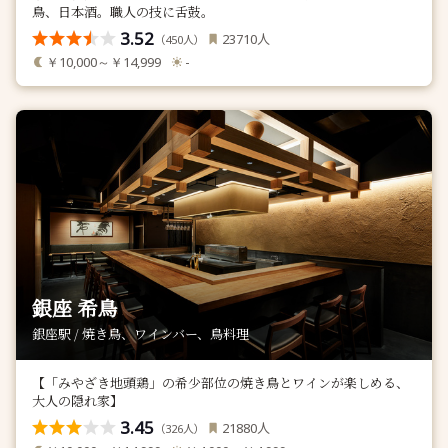
鳥、日本酒。職人の技に舌鼓。
3.52
人
23710
（
人）
450
￥10,000～￥14,999
-
銀座 希鳥
銀座駅 / 焼き鳥、ワインバー、鳥料理
【「みやざき地頭鶏」の希少部位の焼き鳥とワインが楽しめる、
大人の隠れ家】
3.45
人
21880
（
人）
326