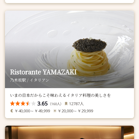
Ristorante YAMAZAKI
乃木坂駅 / イタリアン
いまの日本だからこそ味わえるイタリア料理の美しさを
3.65
人
12787
（
人）
160
￥40,000～￥49,999
￥20,000～￥29,999