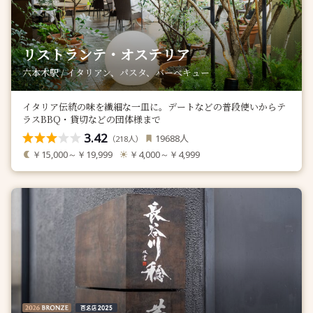
リストランテ・オステリア
六本木駅 / イタリアン、パスタ、バーベキュー
イタリア伝統の味を繊細な一皿に。デートなどの普段使いからテ
ラスBBQ・貸切などの団体様まで
3.42
人
19688
（
人）
218
￥15,000～￥19,999
￥4,000～￥4,999