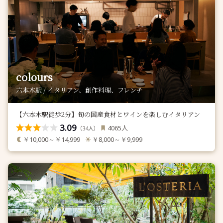
colours
六本木駅 / イタリアン、創作料理、フレンチ
【六本木駅徒歩2分】旬の国産食材とワインを楽しむイタリアン
3.09
人
4065
（
人）
34
￥10,000～￥14,999
￥8,000～￥9,999