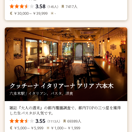
3.58
人
7417
（
人）
145
￥30,000～￥39,999
-
クッチーナ イタリアーナ アリア 六本木
六本木駅 / イタリアン、パスタ、洋食
雑誌『大人の週末』の都内覆面調査で、都内TOPの三つ星を獲得
した生パスタが人気です。
3.55
人
69389
（
人）
1113
￥5,000～￥5,999
￥1,000～￥1,999