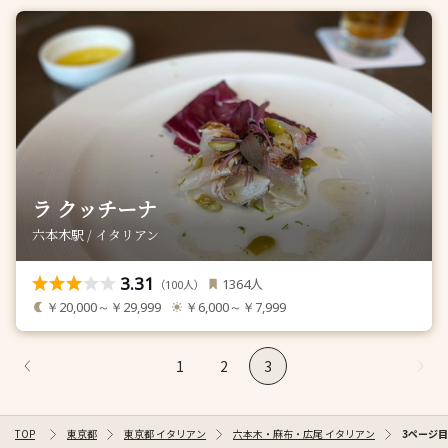
ラ クッチーナ
六本木駅 / イタリアン
3.31
人
1364
（
人）
100
￥20,000～￥29,999
￥6,000～￥7,999
1
2
3
TOP
東京都
東京都 イタリアン
六本木・麻布・広尾 イタリアン
3ページ目