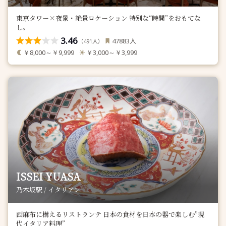
東京タワー×夜景・絶景ロケーション 特別な“時間”をおもてな
し。
3.46
人
47883
（
人）
491
￥8,000～￥9,999
￥3,000～￥3,999
ISSEI YUASA
乃木坂駅 / イタリアン
西麻布に構えるリストランテ 日本の食材を日本の器で楽しむ”現
代イタリア料理”