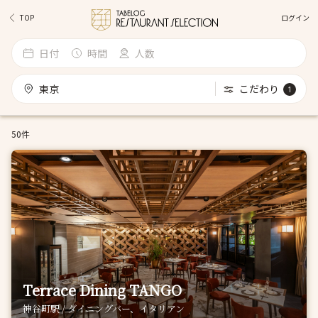
ログイン
TOP
日付
時間
人数
東京
こだわり
1
50件
Terrace Dining TANGO
神谷町駅 / ダイニングバー、イタリアン