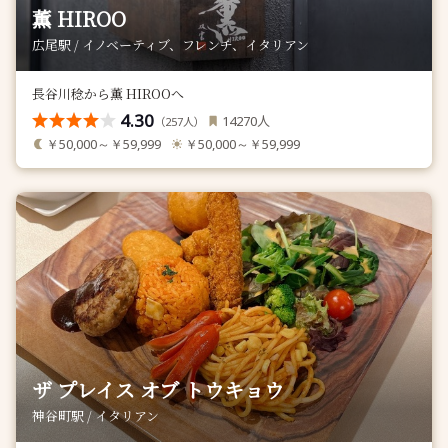
薫 HIROO
広尾駅 / イノベーティブ、フレンチ、イタリアン
長谷川稔から薫 HIROOへ
4.30
人
14270
（
人）
257
￥50,000～￥59,999
￥50,000～￥59,999
ザ プレイス オブ トウキョウ
神谷町駅 / イタリアン