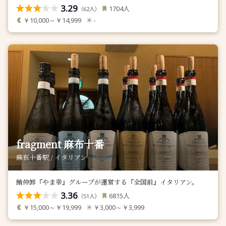
3.29
人
1704
（
人）
62
￥10,000～￥14,999
-
fragment 麻布十番
麻布十番駅 / イタリアン
鮪仲卸『やま幸』グループが運営する『全国前』イタリアン。
3.36
人
6815
（
人）
51
￥15,000～￥19,999
￥3,000～￥3,999