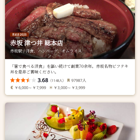
赤坂 津つ井 総本店
赤坂駅 / 洋食、ハンバーグ、オムライス
「箸で食べる洋食」を謳い続けて創業70余年。赤坂名物ビフテキ
丼を是非ご賞味ください。
3.68
人
97987
（
人）
1148
￥6,000～￥7,999
￥3,000～￥3,999