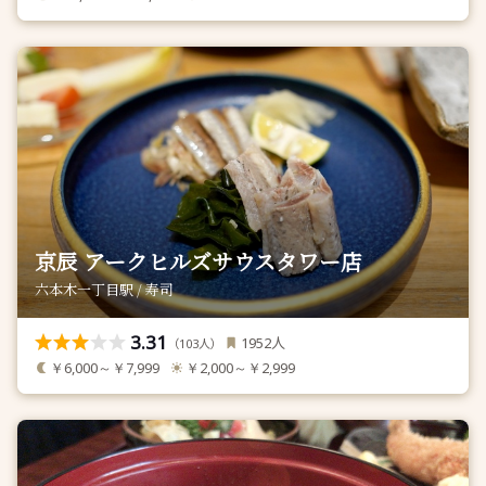
京辰 アークヒルズサウスタワー店
六本木一丁目駅 / 寿司
3.31
人
1952
（
人）
103
￥6,000～￥7,999
￥2,000～￥2,999