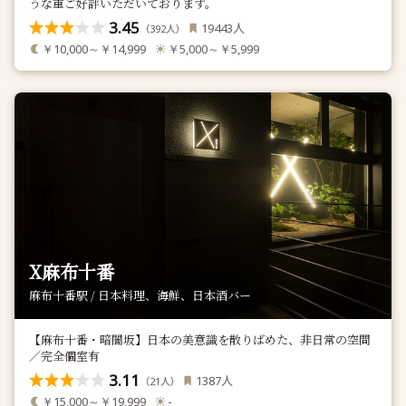
うな重ご好評いただいております。
3.45
人
19443
（
人）
392
￥10,000～￥14,999
￥5,000～￥5,999
X麻布十番
麻布十番駅 / 日本料理、海鮮、日本酒バー
【麻布十番・暗闇坂】日本の美意識を散りばめた、非日常の空間
／完全個室有
3.11
人
1387
（
人）
21
￥15,000～￥19,999
-