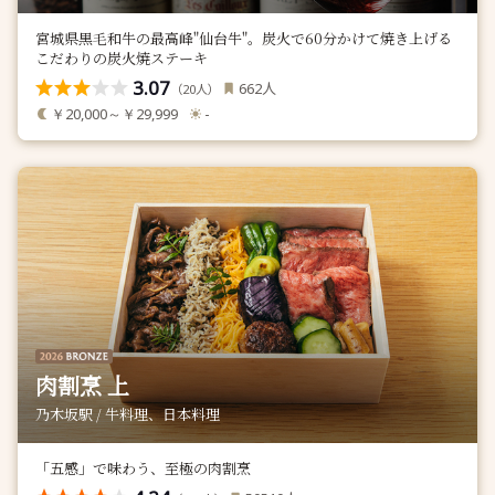
宮城県黒毛和牛の最高峰"仙台牛"。炭火で60分かけて焼き上げる
こだわりの炭火焼ステーキ
3.07
人
662
（
人）
20
￥20,000～￥29,999
-
肉割烹 上
乃木坂駅 / 牛料理、日本料理
「五感」で味わう、至極の肉割烹