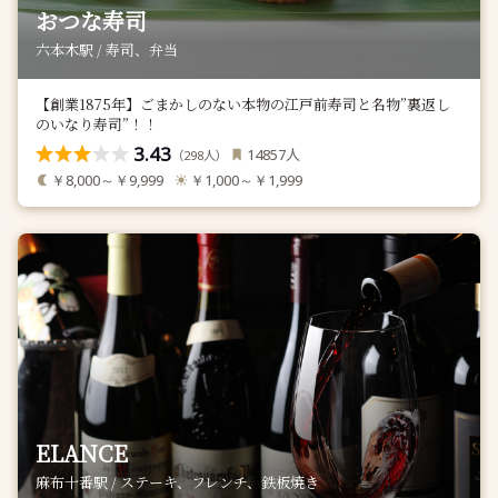
おつな寿司
六本木駅 / 寿司、弁当
【創業1875年】ごまかしのない本物の江戸前寿司と名物”裏返し
のいなり寿司”！！
3.43
人
14857
（
人）
298
￥8,000～￥9,999
￥1,000～￥1,999
ELANCE
麻布十番駅 / ステーキ、フレンチ、鉄板焼き