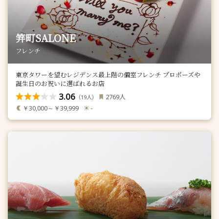
笄町SALONE
フレンチ
東京タワーを望むレジデンス最上階の個室フレンチ プロポーズや
誕生日のお祝いに選ばれるお店
3.06
人
2769
（
人）
19
￥30,000～￥39,999
-