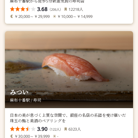
麻布十番駅から徒歩5分新進気鋭の寿司店
3.68
人
12218
（
人）
206
￥20,000～￥29,999
￥10,000～￥14,999
みつい
麻布十番駅 / 寿司
日本の美が息づく上質な空間で、銀座の名店の系譜を受け継いだ
珠玉の鮨と美酒のペアリングを
3.90
人
6323
（
人）
122
￥30,000～￥39,999
-