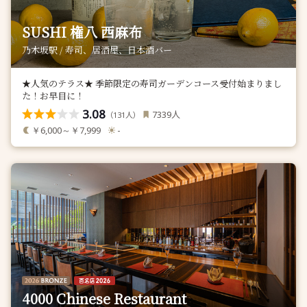
SUSHI 権八 西麻布
乃木坂駅 / 寿司、居酒屋、日本酒バー
★人気のテラス★ 季節限定の寿司ガーデンコース受付始まりまし
た！お早目に！
3.08
人
7339
（
人）
131
￥6,000～￥7,999
-
4000 Chinese Restaurant