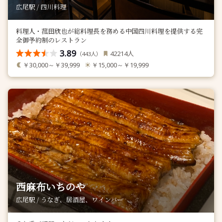
広尾駅 / 四川料理
料理人・菰田欣也が総料理長を務める中国四川料理を提供する完
全御予約制のレストラン
3.89
人
42214
（
人）
443
￥30,000～￥39,999
￥15,000～￥19,999
西麻布いちのや
広尾駅 / うなぎ、居酒屋、ワインバー