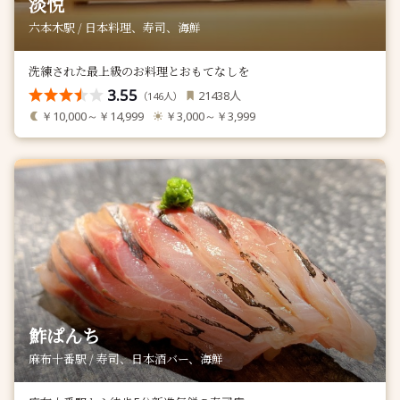
淡悦
六本木駅 / 日本料理、寿司、海鮮
洗練された最上級のお料理とおもてなしを
3.55
人
21438
（
人）
146
￥10,000～￥14,999
￥3,000～￥3,999
鮓ぱんち
麻布十番駅 / 寿司、日本酒バー、海鮮