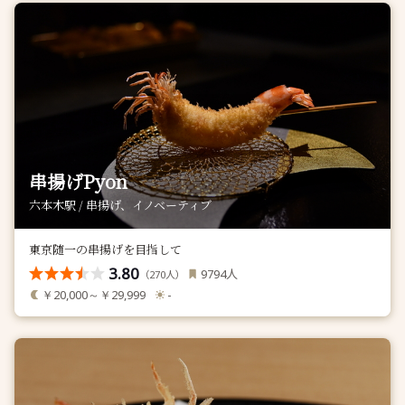
串揚げPyon
六本木駅 / 串揚げ、イノベーティブ
東京随一の串揚げを目指して
3.80
人
9794
（
人）
270
￥20,000～￥29,999
-