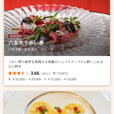
六本木うかい亭
六本木駅 / 鉄板焼き、ステーキ
うかい亭の美学を体現する究極のシェフズテーブルに酔いしれる
ひと時を
3.66
人
11647
（
人）
262
￥30,000～￥39,999
￥15,000～￥19,999