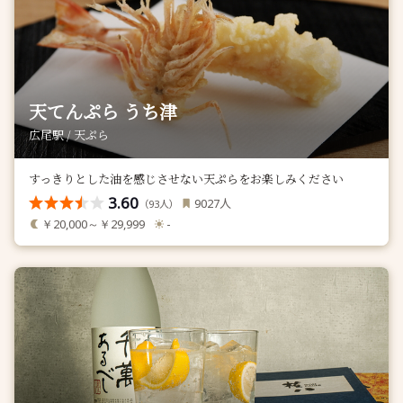
天てんぷら うち津
広尾駅 / 天ぷら
すっきりとした油を感じさせない天ぷらをお楽しみください
3.60
人
9027
（
人）
93
￥20,000～￥29,999
-