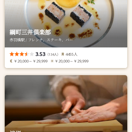
綱町三井倶楽部
赤羽橋駅 / フレンチ、ステーキ、バー
3.53
人
4455
（
人）
134
￥20,000～￥29,999
￥20,000～￥29,999