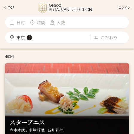
ログイン
TOP
日付
時間
人数
東京
こだわり
4
463件
スターアニス
六本木駅 / 中華料理、四川料理