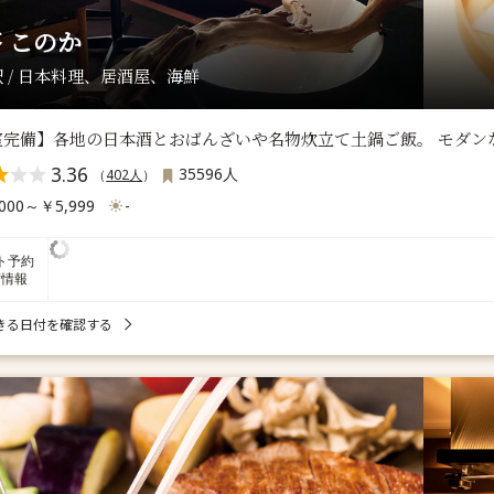
 このか
 / 日本料理、居酒屋、海鮮
室完備】各地の日本酒とおばんざいや名物炊立て土鍋ご飯。 モダン
3.36
35596人
（
402人
）
000～￥5,999
-
ト予約
席情報
きる日付を確認する