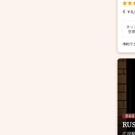
￥6,
ネッ
空
予約で
RU
広尾駅