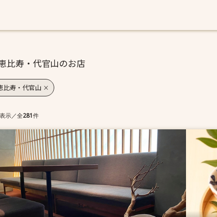
恵比寿・代官山のお店
恵比寿・代官山
表示
／
全
281
件