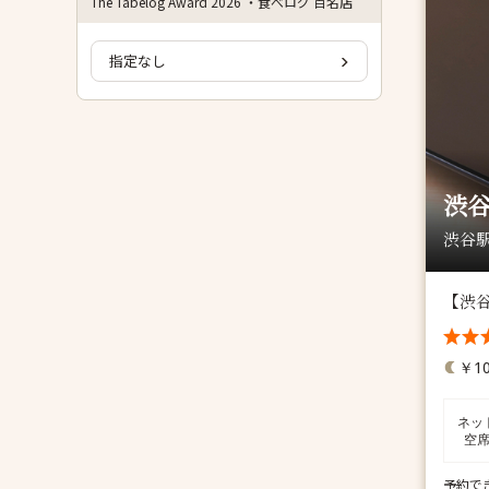
The Tabelog Award 2026 ・食べログ 百名店
指定なし
渋谷
渋谷駅
【渋谷
￥10
ネッ
空
予約で