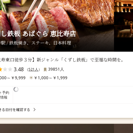
し鉄板 あばぐら 恵比寿店
駅 / 鉄板焼き、ステーキ、日本料理
比寿東口徒歩３分】新ジャンル「くずし鉄板」で至福な時間を。
3.48
39851人
（
521人
）
000～￥9,999
￥1,000～￥1,999
ト予約
席情報
きる日付を確認する