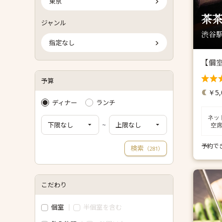
東京
茶茶
ジャンル
渋谷駅
指定なし
【個
予算
￥5,
ディナー
ランチ
ネッ
~
空
予約で
検索
（
）
281
こだわり
個室
半個室を含む