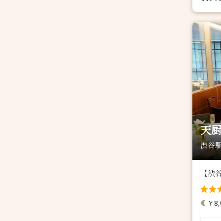
天厨
渋谷駅
【渋
￥8,