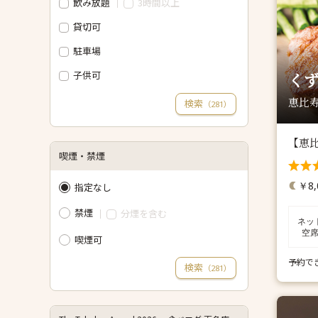
飲み放題
3時間以上
貸切可
駐車場
子供可
くず
恵比寿
検索
（
）
281
【恵
喫煙・禁煙
￥8,
指定なし
禁煙
分煙を含む
ネッ
空
喫煙可
予約で
検索
（
）
281