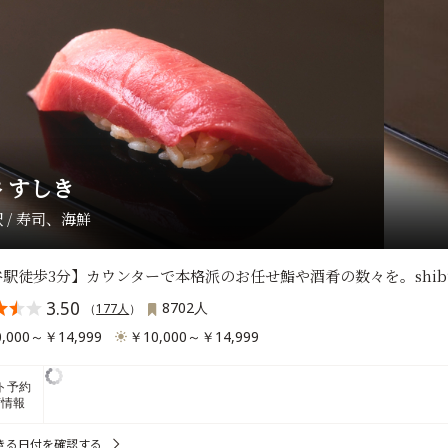
 すしき
 / 寿司、海鮮
駅徒歩3分】カウンターで本格派のお任せ鮨や酒肴の数々を。shibuya 
3.50
8702人
（
177人
）
,000～￥14,999
￥10,000～￥14,999
ト予約
席情報
きる日付を確認する