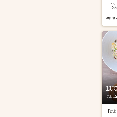
ネッ
空
予約で
LU
恵比寿
【恵