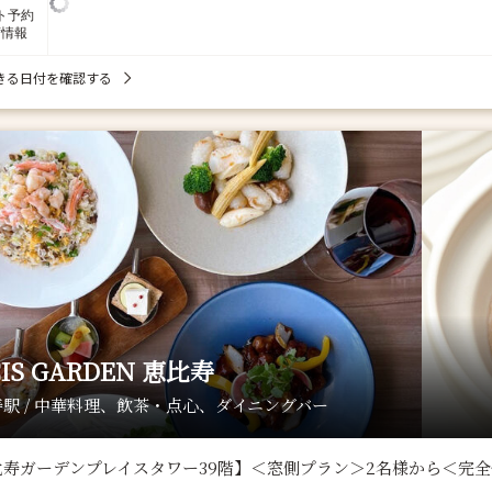
ト予約
席情報
きる日付を確認する
CIS GARDEN 恵比寿
駅 / 中華料理、飲茶・点心、ダイニングバー
比寿ガーデンプレイスタワー39階】＜窓側プラン＞2名様から＜完全