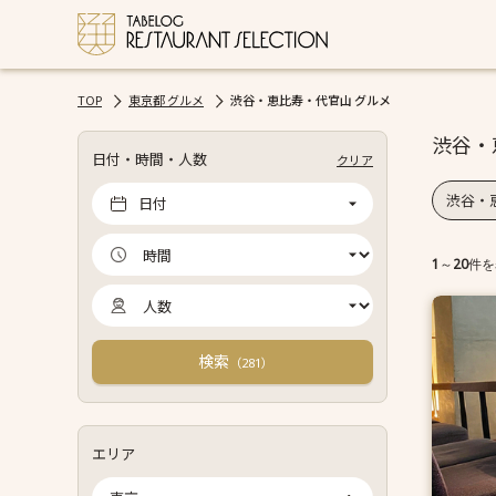
TOP
東京都 グルメ
渋谷・恵比寿・代官山 グルメ
渋谷・
日付・時間・人数
クリア
渋谷・
日付
1
～
20
件を
検索
（
）
281
エリア