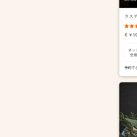
ラス
￥10
ネッ
空
予約で