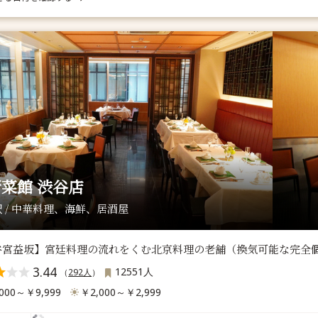
菜館 渋谷店
 / 中華料理、海鮮、居酒屋
谷宮益坂】宮廷料理の流れをくむ北京料理の老舗（換気可能な完全個
3.44
12551人
（
292人
）
000～￥9,999
￥2,000～￥2,999