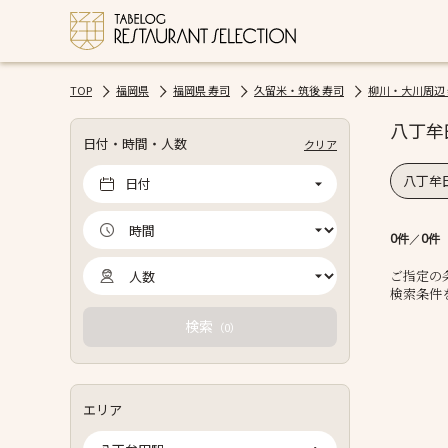
TOP
福岡県
福岡県 寿司
久留米・筑後 寿司
柳川・大川周辺
八丁牟
日付・時間・人数
クリア
八丁牟田
日付
0件
／
0件
ご指定の
検索条件
検索
（
）
0
エリア