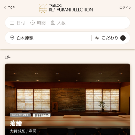
ログイン
TOP
日付
時間
人数
白木原駅
こだわり
1
1件
菊鮨
大野城駅 / 寿司