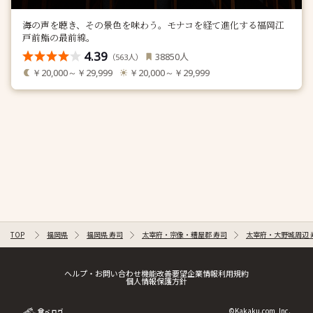
海の声を聴き、その景色を味わう。モナコを経て進化する福岡江
戸前鮨の最前線。
4.39
人
38850
（
人）
563
￥20,000～￥29,999
￥20,000～￥29,999
TOP
福岡県
福岡県 寿司
太宰府・宗像・糟屋郡 寿司
太宰府・大野城周辺 
ヘルプ・お問い合わせ
機能改善要望
企業情報
利用規約
個人情報保護方針
©Kakaku.com, Inc.