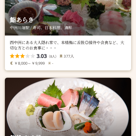
鮨あらき
中洲川端駅 / 寿司、日本料理、海鮮
西中洲にある大人隠れ家で、本格鮨に舌鼓◎接待や会食など、大
切な方とのお食事に・・・
3.03
人
377
（
人）
8
￥8,000～￥9,999
-