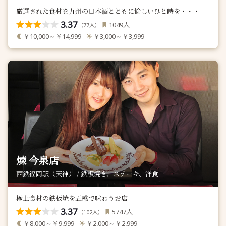
厳選された食材を九州の日本酒とともに愉しいひと時を・・・
3.37
人
1049
（
人）
77
￥10,000～￥14,999
￥3,000～￥3,999
煉 今泉店
西鉄福岡駅（天神） / 鉄板焼き、ステーキ、洋食
極上食材の鉄板焼を五感で味わうお店
3.37
人
5747
（
人）
102
￥8,000～￥9,999
￥2,000～￥2,999