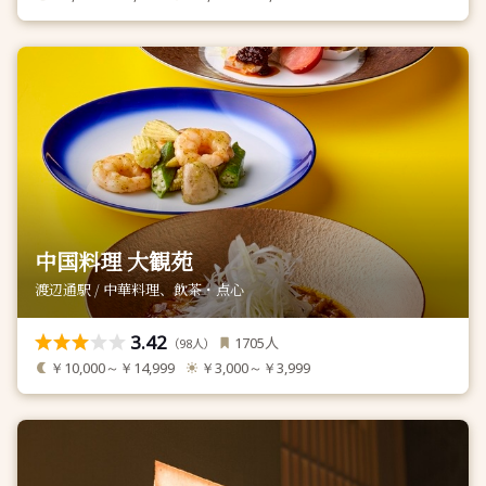
中国料理 大観苑
渡辺通駅 / 中華料理、飲茶・点心
3.42
人
1705
（
人）
98
￥10,000～￥14,999
￥3,000～￥3,999