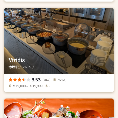
Viridis
赤坂駅 / フレンチ
3.53
人
768
（
人）
70
￥15,000～￥19,999
-