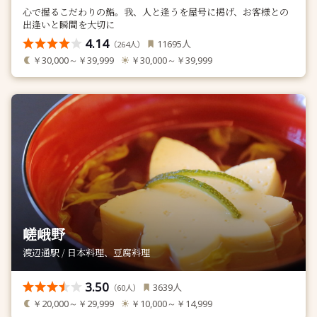
心で握るこだわりの鮨。我、人と逢うを屋号に掲げ、お客様との
出逢いと瞬間を大切に
4.14
人
11695
（
人）
264
￥30,000～￥39,999
￥30,000～￥39,999
嵯峨野
渡辺通駅 / 日本料理、豆腐料理
3.50
人
3639
（
人）
60
￥20,000～￥29,999
￥10,000～￥14,999