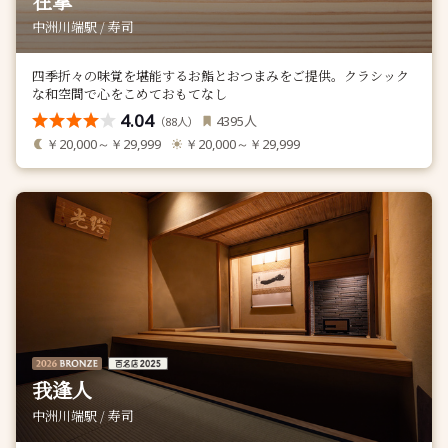
在掌
中洲川端駅 / 寿司
四季折々の味覚を堪能するお鮨とおつまみをご提供。クラシック
な和空間で心をこめておもてなし
4.04
人
4395
（
人）
88
￥20,000～￥29,999
￥20,000～￥29,999
我逢人
中洲川端駅 / 寿司