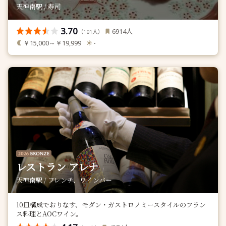
天神南駅 / 寿司
3.70
人
6914
（
人）
101
￥15,000～￥19,999
-
レストラン アレナ
天神南駅 / フレンチ、ワインバー
10皿構成でおりなす、モダン・ガストロノミースタイルのフラン
ス料理とAOCワイン。