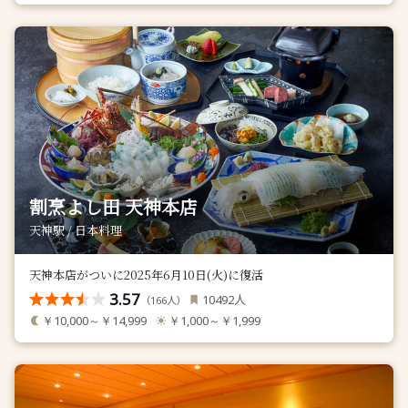
割烹よし田 天神本店
天神駅 / 日本料理
天神本店がついに2025年6月10日(火)に復活
3.57
人
10492
（
人）
166
￥10,000～￥14,999
￥1,000～￥1,999