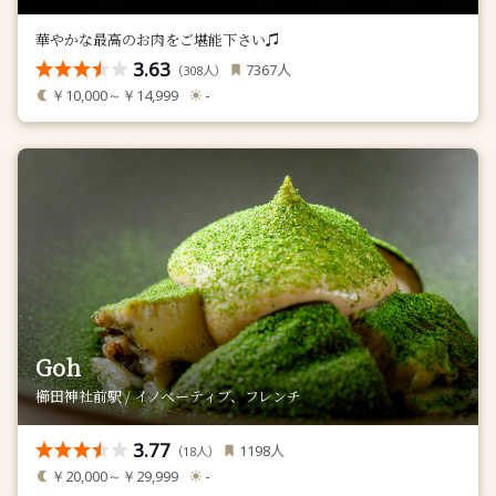
華やかな最高のお肉をご堪能下さい♫
3.63
人
7367
（
人）
308
￥10,000～￥14,999
-
Goh
櫛田神社前駅 / イノベーティブ、フレンチ
3.77
人
1198
（
人）
18
￥20,000～￥29,999
-