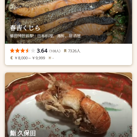
春吉くじら
櫛田神社前駅 / 日本料理、海鮮、居酒屋
3.64
人
7326
（
人）
108
￥8,000～￥9,999
-
鮨 久保田