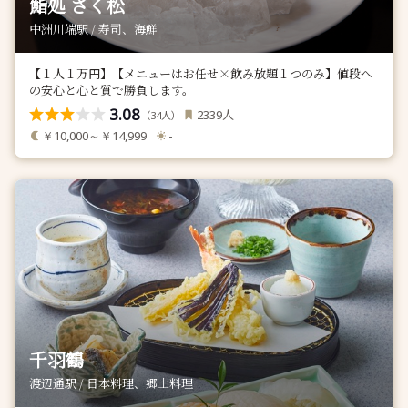
鮨処 さく松
中洲川端駅 / 寿司、海鮮
【１人１万円】【メニューはお任せ×飲み放題１つのみ】値段へ
の安心と心と質で勝負します。
3.08
人
2339
（
人）
34
￥10,000～￥14,999
-
千羽鶴
渡辺通駅 / 日本料理、郷土料理