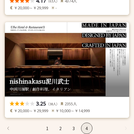
4.17
人
4374
（
人）
63
￥20,000～￥29,999
-
nishinakasu泥川武士
中洲川端駅 / 創作料理、イタリアン
3.25
人
2355
（
人）
38
￥20,000～￥29,999
￥10,000～￥14,999
1
2
3
4