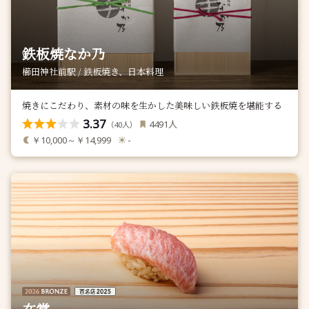
鉄板焼なか乃
櫛田神社前駅 / 鉄板焼き、日本料理
焼きにこだわり、素材の味を生かした美味しい鉄板焼を堪能する
3.37
人
4491
（
人）
40
￥10,000～￥14,999
-