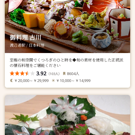
御料理 古川
渡辺通駅 / 日本料理
至極の和空間でくつろぎのひと時を◆旬の素材を使用した正統派
の懐石料理をご堪能ください
3.92
人
8604
（
人）
103
￥20,000～￥29,999
￥10,000～￥14,999