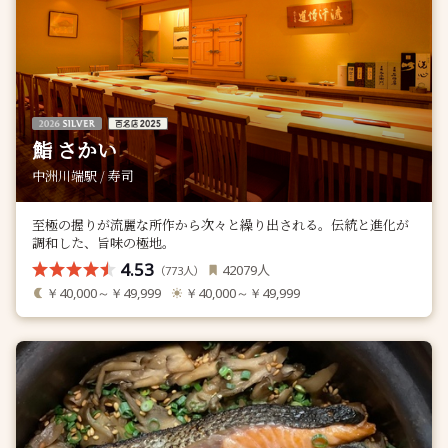
鮨 さかい
中洲川端駅 / 寿司
至極の握りが流麗な所作から次々と繰り出される。伝統と進化が
調和した、旨味の極地。
4.53
人
42079
（
人）
773
￥40,000～￥49,999
￥40,000～￥49,999