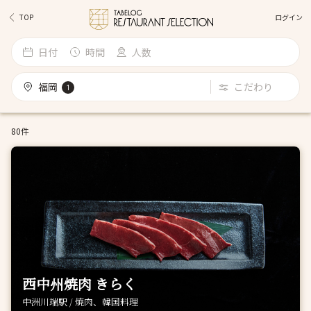
ログイン
TOP
日付
時間
人数
福岡
こだわり
1
80件
西中州焼肉 きらく
中洲川端駅 / 焼肉、韓国料理