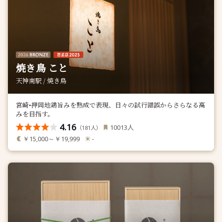
焼き鳥 こと
天神南駅 / 焼き鳥
宮崎•押岡地鶏旨みを熟成で表現、日々の試行錯誤からさらなる高
みを目指す。
4.16
人
10013
（
人）
181
￥15,000～￥19,999
-