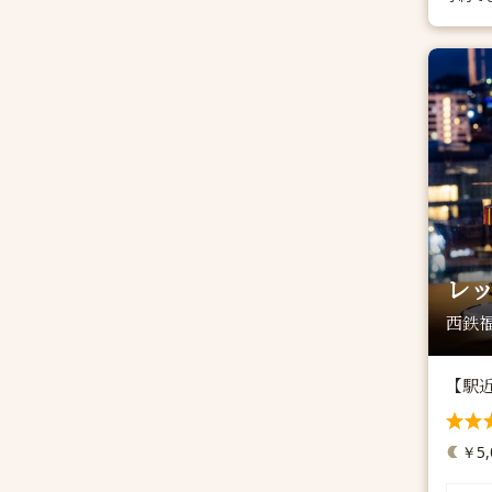
レ
西鉄福
【駅
￥5,