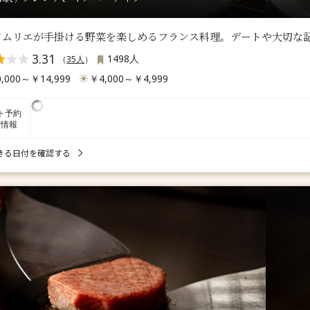
ソムリエが手掛ける野菜を楽しめるフランス料理。デートや大切な
3.31
1498人
（
35人
）
,000～￥14,999
￥4,000～￥4,999
ト予約
席情報
きる日付を確認する