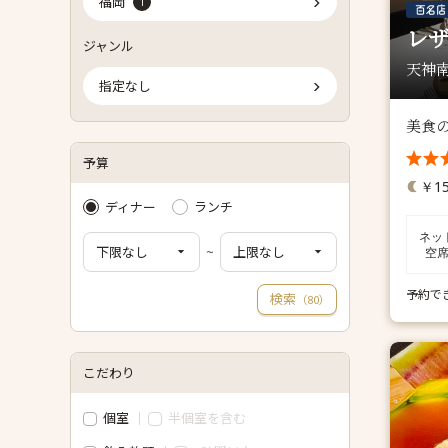
福岡
1
レザ
ジャンル
天神南
指定なし
美食
予算
￥15
ディナー
ランチ
ネッ
~
空
予約で
検索
（
）
80
こだわり
個室
半個室を含む