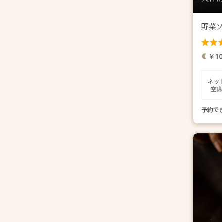
野菜
￥10
ネッ
空
予約で