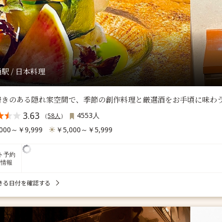
駅 / 日本料理
着きのある隠れ家空間で、季節の創作料理と厳選酒をお手頃に味わ
3.63
4553人
（
58人
）
000～￥9,999
￥5,000～￥5,999
ト予約
席情報
きる日付を確認する