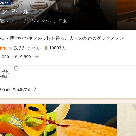
ン ドール
駅 / フレンチ、ワインバー、洋食
の街・西中洲で絶大の支持を得る、大人のためのグランメゾン
3.77
10803人
（
144人
）
,000～￥19,999
-
ト予約
席情報
きる日付を確認する