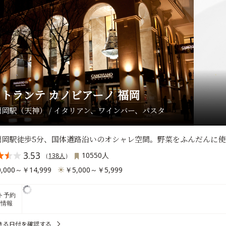
トランテ カノビアーノ 福岡
岡駅（天神） / イタリアン、ワインバー、パスタ
福岡駅徒歩5分、国体道路沿いのオシャレ空間。野菜をふんだんに使
3.53
10550人
（
138人
）
,000～￥14,999
￥5,000～￥5,999
ト予約
席情報
きる日付を確認する