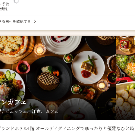
ト予約
席情報
きる日付を確認する
ランカフェ
 / ビュッフェ、洋食、カフェ
グランドホテル1階 オールデイダイニングでゆったりと優雅なひと時