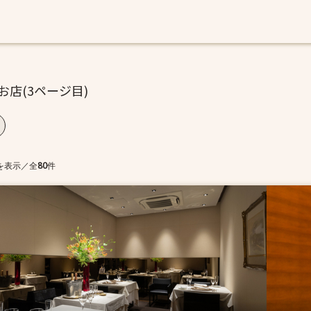
お店(3ページ目)
を表示
／
全
80
件