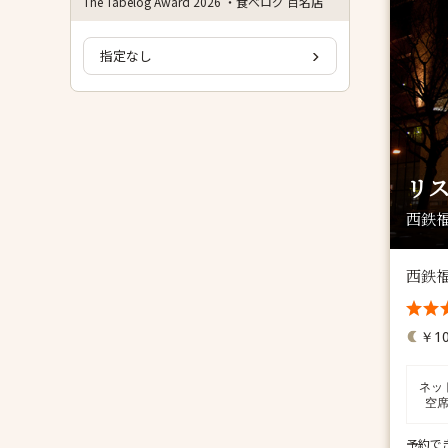
The Tabelog Award 2026 ・食べログ 百名店
指定なし
リス
西鉄福
西鉄
￥10
ネッ
空
予約で