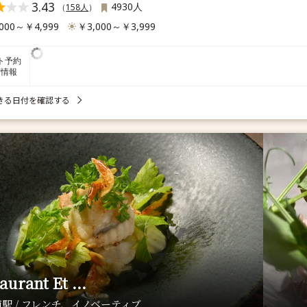
3.43
4930人
（
158人
）
000～￥4,999
￥3,000～￥3,999
ト予約
席情報
きる日付を確認する
aurant Et ...
駅 / フレンチ、イノベーティブ