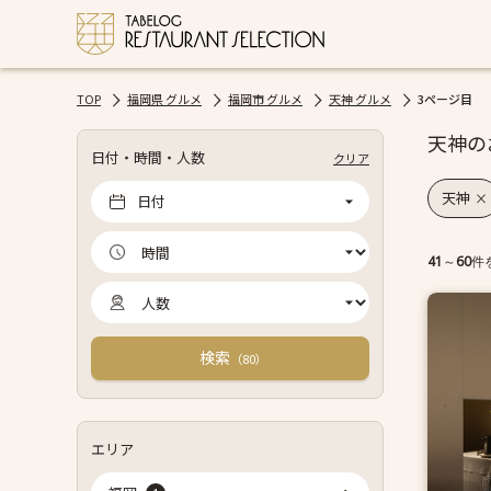
TOP
福岡県 グルメ
福岡市 グルメ
天神 グルメ
3ページ目
天神の
日付・時間・人数
クリア
天神
日付
41
～
60
件
検索
（
）
80
エリア