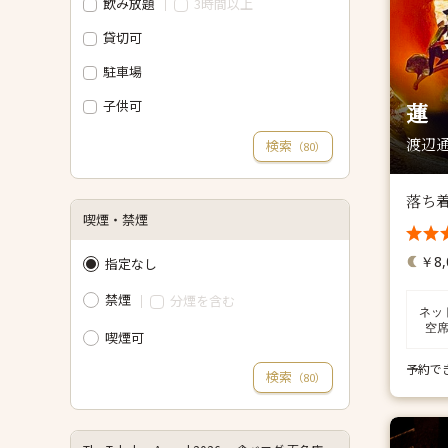
飲み放題
3時間以上
貸切可
駐車場
子供可
蓮
渡辺通
検索
（
）
80
落ち
喫煙・禁煙
￥8,
指定なし
禁煙
分煙を含む
ネッ
空
喫煙可
予約で
検索
（
）
80