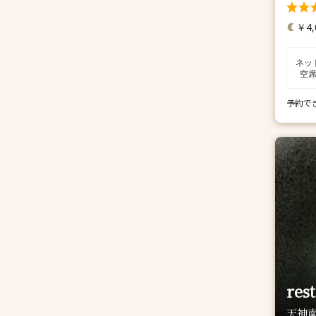
￥4,
ネッ
空
予約で
rest
天神南