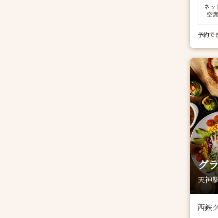
ネッ
空
予約で
グ
天神駅
西鉄