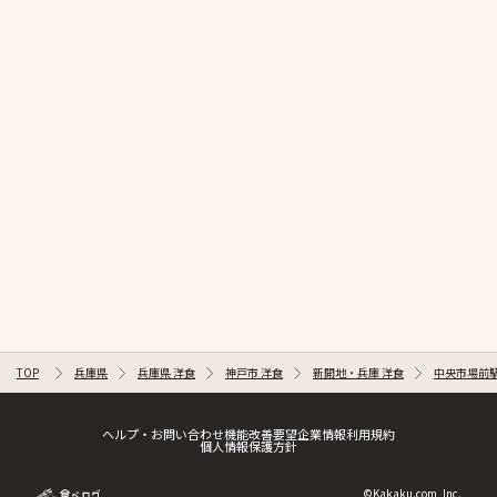
TOP
兵庫県
兵庫県 洋食
神戸市 洋食
新開地・兵庫 洋食
中央市場前駅
ヘルプ・お問い合わせ
機能改善要望
企業情報
利用規約
個人情報保護方針
©Kakaku.com, Inc.