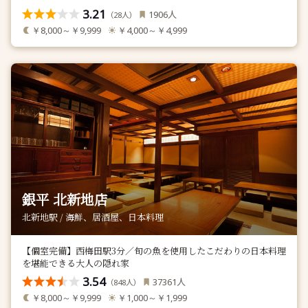
3.21
人
1906
（
人）
28
￥8,000～￥9,999
￥4,000～￥4,999
銀平 北新地店
北新地駅 / 海鮮、居酒屋、日本料理
【個室完備】西梅田駅3分／旬の魚を使用したこだわりの日本料理
を堪能できる大人の隠れ家
3.54
人
37361
（
人）
848
￥8,000～￥9,999
￥1,000～￥1,999