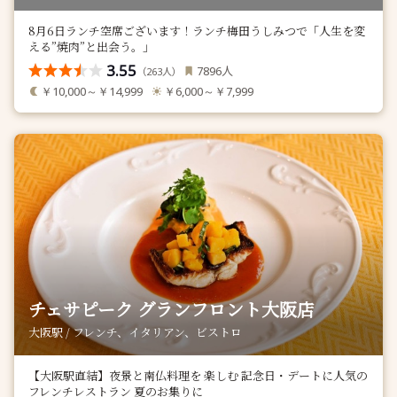
8月6日ランチ空席ございます！ランチ梅田うしみつで「人生を変
える”焼肉”と出会う。」
3.55
人
7896
（
人）
263
￥10,000～￥14,999
￥6,000～￥7,999
チェサピーク グランフロント大阪店
大阪駅 / フレンチ、イタリアン、ビストロ
【大阪駅直結】夜景と南仏料理を 楽しむ 記念日・デートに人気の
フレンチレストラン 夏のお集りに