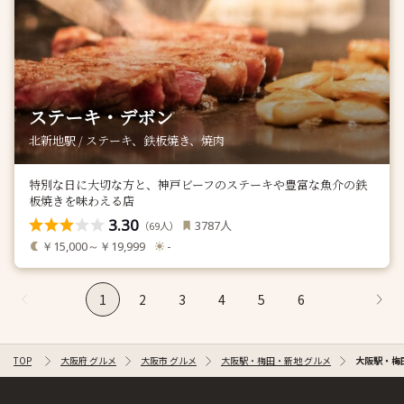
ステーキ・デボン
北新地駅 / ステーキ、鉄板焼き、焼肉
特別な日に大切な方と、神戸ビーフのステーキや豊富な魚介の鉄
板焼きを味わえる店
3.30
人
3787
（
人）
69
￥15,000～￥19,999
-
1
2
3
4
5
6
TOP
大阪府 グルメ
大阪市 グルメ
大阪駅・梅田・新地 グルメ
大阪駅・梅