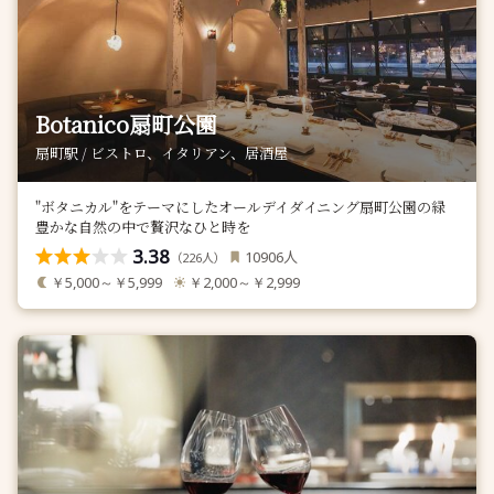
Botanico扇町公園
扇町駅 / ビストロ、イタリアン、居酒屋
"ボタニカル"をテーマにしたオールデイダイニング扇町公園の緑
豊かな自然の中で贅沢なひと時を
3.38
人
10906
（
人）
226
￥5,000～￥5,999
￥2,000～￥2,999