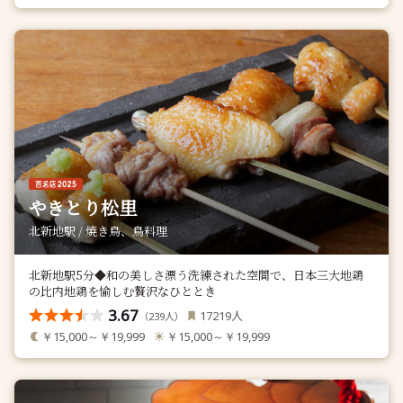
やきとり松里
北新地駅 / 焼き鳥、鳥料理
北新地駅5分◆和の美しさ漂う洗練された空間で、日本三大地鶏
の比内地鶏を愉しむ贅沢なひととき
3.67
人
17219
（
人）
239
￥15,000～￥19,999
￥15,000～￥19,999