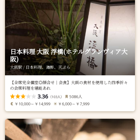
日本料理 大阪 浮橋(ホテルグランヴィア大
阪)
大阪駅 / 日本料理、海鮮、天ぷら
【全席完全個室◎顔合せ｜会食】大阪の食材を使用した四季折々
の会席料理を堪能あれ
3.36
人
5086
（
人）
103
￥10,000～￥14,999
￥6,000～￥7,999