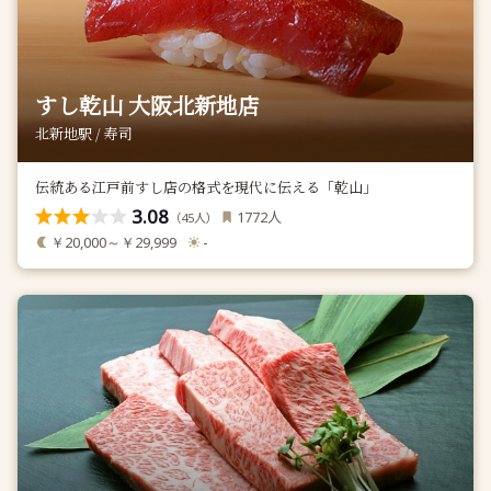
すし乾山 大阪北新地店
北新地駅 / 寿司
伝統ある江戸前すし店の格式を現代に伝える「乾山」
3.08
人
1772
（
人）
45
￥20,000～￥29,999
-