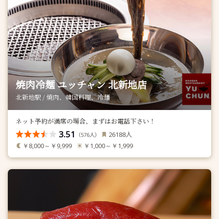
焼肉冷麺 ユッチャン 北新地店
北新地駅 / 焼肉、韓国料理、冷麺
ネット予約が満席の場合、まずはお電話下さい！
3.51
人
26188
（
人）
576
￥8,000～￥9,999
￥1,000～￥1,999