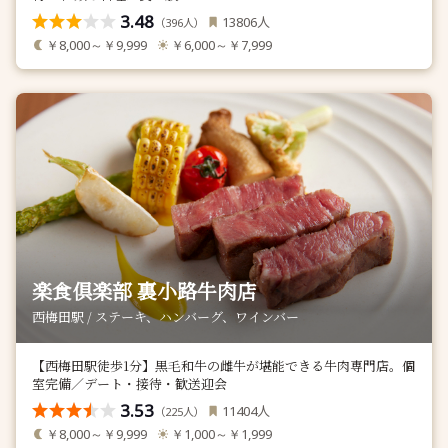
3.48
人
13806
（
人）
396
￥8,000～￥9,999
￥6,000～￥7,999
楽食倶楽部 裏小路牛肉店
西梅田駅 / ステーキ、ハンバーグ、ワインバー
【西梅田駅徒歩1分】黒毛和牛の雌牛が堪能できる牛肉専門店。個
室完備／デート・接待・歓送迎会
3.53
人
11404
（
人）
225
￥8,000～￥9,999
￥1,000～￥1,999