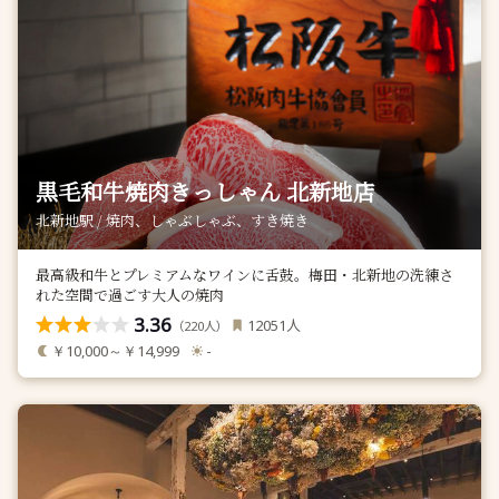
黒毛和牛焼肉きっしゃん 北新地店
北新地駅 / 焼肉、しゃぶしゃぶ、すき焼き
最高級和牛とプレミアムなワインに舌鼓。梅田・北新地の洗練さ
れた空間で過ごす大人の焼肉
3.36
人
12051
（
人）
220
￥10,000～￥14,999
-