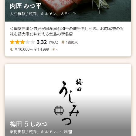
肉匠 みつ平
大江橋駅 / 焼肉、ホルモン、ステーキ
＜個室完備＞肉匠が国産黒毛和牛の雌牛を目利き。お肉本来の旨
味を最大限に味わえる堂島の新名店
3.32
人
1880
（
人）
79
￥10,000～￥14,999
-
梅田 うしみつ
東梅田駅 / 焼肉、ホルモン、牛料理