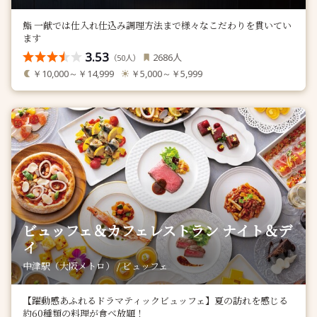
鮨 一献では仕入れ仕込み調理方法まで様々なこだわりを貫いてい
ます
3.53
人
2686
（
人）
50
￥10,000～￥14,999
￥5,000～￥5,999
ビュッフェ＆カフェレストラン ナイト＆デ
イ
中津駅（大阪メトロ） / ビュッフェ
【躍動感あふれるドラマティックビュッフェ】夏の訪れを感じる
約60種類の料理が食べ放題！