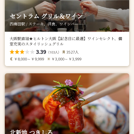
セントラム グリル＆ワイン
西梅田駅 / ステーキ、洋食、ワインバー
大阪駅直結★ヒルトン大阪【記念日に最適】ワインセレクト、個
室充実のスタイリッシュグリル
3.39
人
3527
（
人）
103
￥8,000～￥9,999
￥3,000～￥3,999
北新地 つきしろ