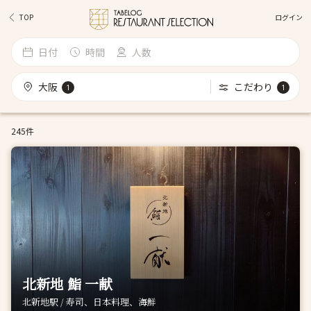
ログイン
TOP
日付
時間
人数
大阪
こだわり
1
1
245件
北新地 鮨 一献
北新地駅 / 寿司、日本料理、海鮮