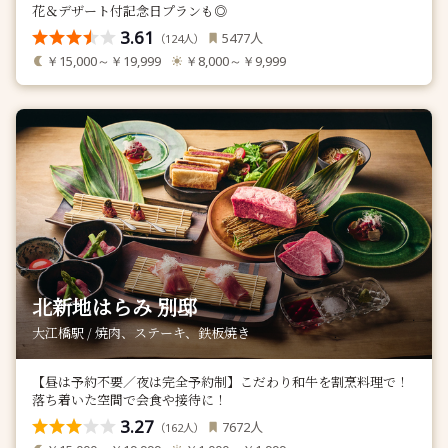
花＆デザート付記念日プランも◎
3.61
人
5477
（
人）
124
￥15,000～￥19,999
￥8,000～￥9,999
北新地はらみ 別邸
大江橋駅 / 焼肉、ステーキ、鉄板焼き
【昼は予約不要／夜は完全予約制】こだわり和牛を割烹料理で！
落ち着いた空間で会食や接待に！
3.27
人
7672
（
人）
162