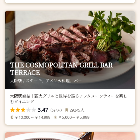
THE COSMOPOLITAN GRILL BAR
TERRACE
大阪駅 / ステーキ、アメリカ料理、バー
大阪駅直結｜薪火グリルと世界を巡るアフタヌーンティーを楽し
むダイニング
3.47
人
29245
（
人）
594
￥10,000～￥14,999
￥5,000～￥5,999