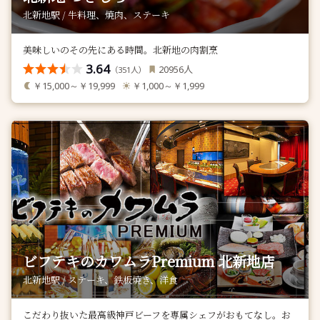
北新地駅 / 牛料理、焼肉、ステーキ
美味しいのその先にある時間。北新地の肉割烹
3.64
人
20956
（
人）
351
￥15,000～￥19,999
￥1,000～￥1,999
ビフテキのカワムラPremium 北新地店
北新地駅 / ステーキ、鉄板焼き、洋食
こだわり抜いた最高級神戸ビーフを専属シェフがおもてなし。お