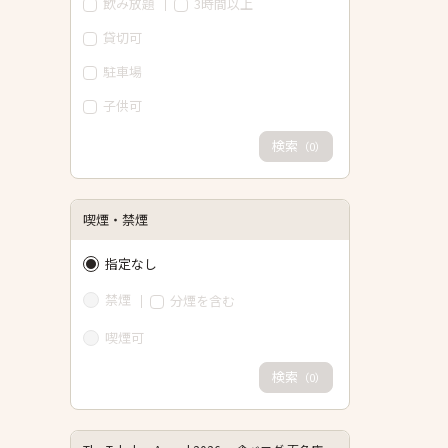
飲み放題
3時間以上
貸切可
駐車場
子供可
検索
（
）
0
喫煙・禁煙
指定なし
禁煙
分煙を含む
喫煙可
検索
（
）
0