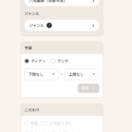
六地蔵駅（京都市営）
ジャンル
ジャンル
1
予算
ディナー
ランチ
~
検索
（
）
0
こだわり
個室
半個室を含む