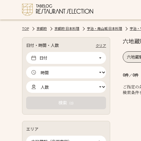
TOP
京都府
京都府 日本料理
宇治・南山城 日本料理
宇治・
六地蔵
日付・時間・人数
クリア
六地蔵駅
日付
0件
／
0件
ご指定の
検索条件
検索
（
）
0
エリア