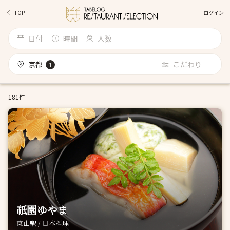
ログイン
TOP
日付
時間
人数
京都
こだわり
1
181件
祇園ゆやま
東山駅 / 日本料理