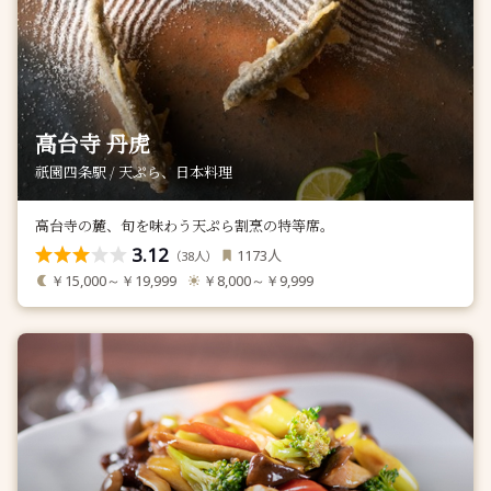
高台寺 丹虎
祇園四条駅 / 天ぷら、日本料理
高台寺の麓、旬を味わう天ぷら割烹の特等席。
3.12
人
1173
（
人）
38
￥15,000～￥19,999
￥8,000～￥9,999