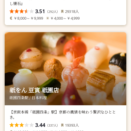
し懐石』
3.51
人
29318
（
人）
292
￥8,000～￥9,999
￥4,000～￥4,999
祇をん 豆寅 祇園店
祇園四条駅 / 日本料理
【京阪本線「祇園四条」駅】京都の風情を味わう贅沢なひとと
き。
3.44
人
19393
（
人）
337