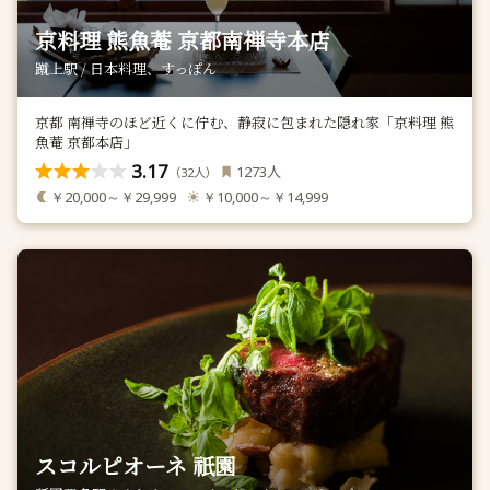
京料理 熊魚菴 京都南禅寺本店
蹴上駅 / 日本料理、すっぽん
京都 南禅寺のほど近くに佇む、静寂に包まれた隠れ家「京料理 熊
魚菴 京都本店」
3.17
人
1273
（
人）
32
￥20,000～￥29,999
￥10,000～￥14,999
スコルピオーネ 祇園