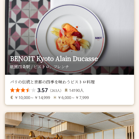
BENOIT Kyoto Alain Ducasse
祇園四条駅 / ビストロ、フレンチ
パリの伝統と京都の四季を味わうビストロ料理
3.57
人
14190
（
人）
263
￥10,000～￥14,999
￥6,000～￥7,999