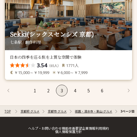
Sekki(シックスセンシズ 京都)
七条駅 / 創作料理
日本の四季を巡る旅を上質な空間で体験
3.54
人
1771
（
人）
65
￥15,000～￥19,999
￥6,000～￥7,999
1
2
3
4
5
6
TOP
京都府 グルメ
京都市 グルメ
祇園・清水寺・東山 グルメ
3ページ目
ヘルプ・お問い合わせ
機能改善要望
企業情報
利用規約
個人情報保護方針