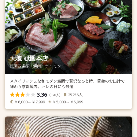
天壇 祇園本店
祇園四条駅 / 焼肉、ホルモン
スタイリッシュな和モダン空間で贅沢なひと時。黄金のお出汁で
味わう京都焼肉。ハレの日にも最適
3.36
人
25256
（
人）
528
￥6,000～￥7,999
￥5,000～￥5,999