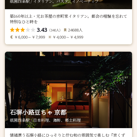
祇園四条駅 / イタリアン、パスタ、イノベーティブ
築160年以上・元お茶屋の京町家イタリアン。都会の喧騒を忘れて
特別なひと時を
3.43
人
24688
（
人）
340
￥6,000～￥7,999
￥4,000～￥4,999
石塀小路豆ちゃ 京都
祇園四条駅 / 日本料理、海鮮、郷土料理
情緒漂う石塀小路にひっそりと佇む和の雰囲気で楽しむ『京くず