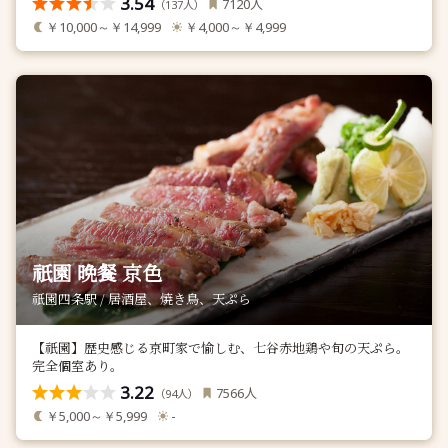
3.54
人
7120
（
人）
137
￥10,000～￥14,999
￥4,000～￥4,999
祇園 晩餐 京色
祇園四条駅 / 居酒屋、焼き鳥、天ぷら
【祇園】歴史感じる京町家で愉しむ、七谷赤地鶏や旬の天ぷら。
完全個室あり。
3.22
人
7566
（
人）
94
￥5,000～￥5,999
-