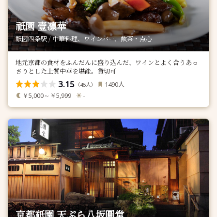
祇園 壹凛華
祇園四条駅 / 中華料理、ワインバー、飲茶・点心
地元京都の食材をふんだんに盛り込んだ、ワインとよく合うあっ
さりとした上質中華を堪能。貸切可
3.15
人
1490
（
人）
45
￥5,000～￥5,999
-
京都祇園 天ぷら八坂圓堂