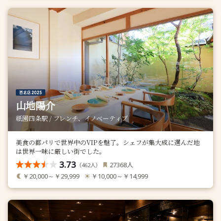
山地陽介
祇園四条駅 / フレンチ、イノベーティブ
美食の都パリで世界中のVIPを魅了。シェフが集大成に選んだ地
は世界一味に厳しい街でした。
3.73
人
27368
（
人）
462
￥20,000～￥29,999
￥10,000～￥14,999