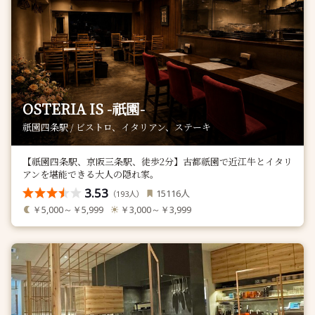
OSTERIA IS -祇園-
祇園四条駅 / ビストロ、イタリアン、ステーキ
【祇園四条駅、京阪三条駅、徒歩2分】古都祇園で近江牛とイタリ
アンを堪能できる大人の隠れ家。
3.53
人
15116
（
人）
193
￥5,000～￥5,999
￥3,000～￥3,999