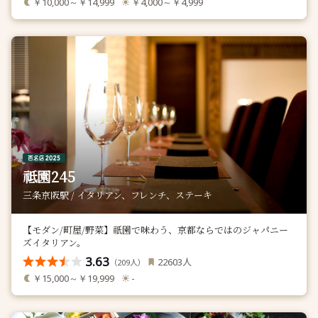
￥10,000～￥14,999
￥4,000～￥4,999
祗園245
三条京阪駅 / イタリアン、フレンチ、ステーキ
【モダン/町屋/野菜】祇園で味わう、京都ならではのジャパニー
ズイタリアン。
3.63
人
22603
（
人）
209
￥15,000～￥19,999
-