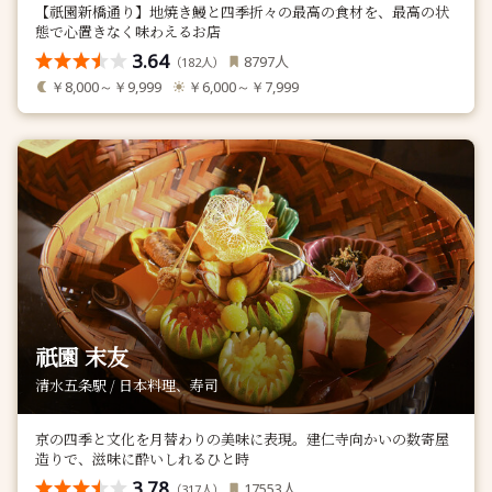
【祇園新橋通り】地焼き鰻と四季折々の最高の食材を、最高の状
態で心置きなく味わえるお店
3.64
人
8797
（
人）
182
￥8,000～￥9,999
￥6,000～￥7,999
祇園 末友
清水五条駅 / 日本料理、寿司
京の四季と文化を月替わりの美味に表現。建仁寺向かいの数寄屋
造りで、滋味に酔いしれるひと時
3.78
人
17553
（
人）
317