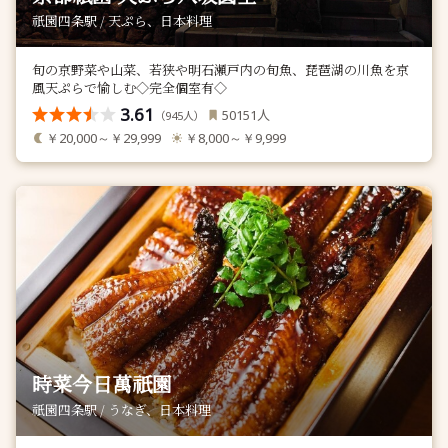
祇園四条駅 / 天ぷら、日本料理
旬の京野菜や山菜、若狭や明石瀬戸内の旬魚、琵琶湖の川魚を京
風天ぷらで愉しむ◇完全個室有◇
3.61
人
50151
（
人）
945
￥20,000～￥29,999
￥8,000～￥9,999
時菜今日萬祇園
祇園四条駅 / うなぎ、日本料理