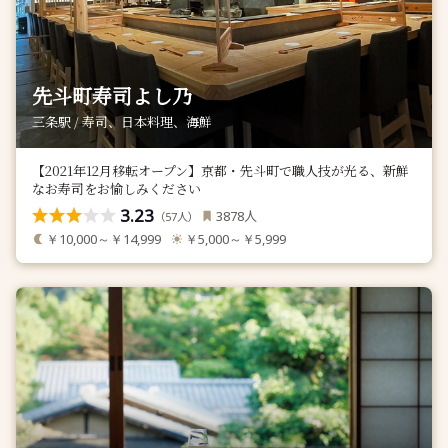
先斗町寿司よし乃
三条駅 / 寿司、日本料理、海鮮
【2021年12月移転オープン】京都・先斗町で職人技が光る、新鮮
なお寿司をお愉しみください
3.23
人
3878
（
人）
57
￥10,000～￥14,999
￥5,000～￥5,999