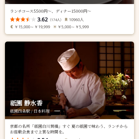
ランチコース5500円〜、ディナー15000円〜
3.62
人
10960
（
人）
174
￥15,000～￥19,999
￥5,000～￥5,999
祇園 静水香
祇園四条駅 / 日本料理
京都の名所「祇園白川巽橋」すぐ 夏の祇園で味わう、ランチから
お座敷会食まで上質な時間を。