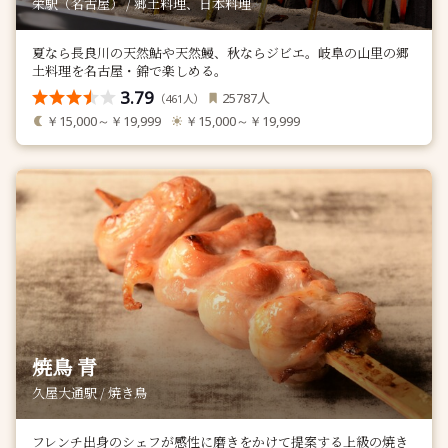
栄駅（名古屋） / 郷土料理、日本料理
夏なら長良川の天然鮎や天然鰻、秋ならジビエ。岐阜の山里の郷
土料理を名古屋・錦で楽しめる。
3.79
人
25787
（
人）
461
￥15,000～￥19,999
￥15,000～￥19,999
焼鳥 青
久屋大通駅 / 焼き鳥
フレンチ出身のシェフが感性に磨きをかけて提案する上級の焼き