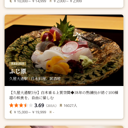
￥10,000～￥14,999
￥2,000～￥2,999
ふじ原
久屋大通駅 / 日本料理、居酒屋
【久屋大通駅3分】白木香る上質空間◆38年の熟練技が紡ぐ100種
超の和食を、自由に愉しむ
3.69
人
16027
（
人）
203
￥15,000～￥19,999
-