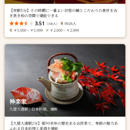
【栄駅5分】その時期に一番よい状態の鰻とこだわりの食材を古
き良き和の空間で堪能できる
3.51
人
9926
（
人）
340
￥5,000～￥5,999
￥2,000～￥2,999
神楽家
久屋大通駅 / 日本料理、海鮮
【久屋大通駅2分】築90余年の歴史ある古民家で、季節の魅力あ
ふれる日本料理と美酒を堪能