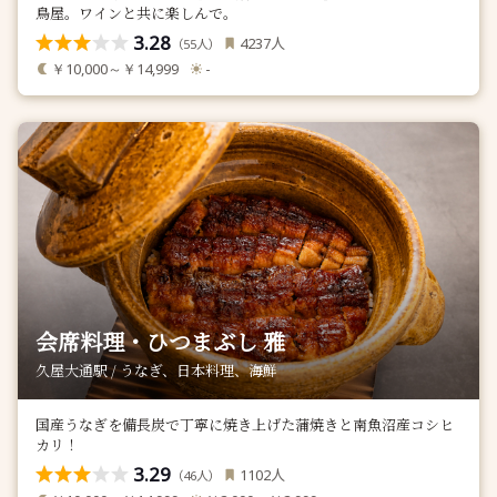
鳥屋。ワインと共に楽しんで。
3.28
人
4237
（
人）
55
￥10,000～￥14,999
-
会席料理・ひつまぶし 雅
久屋大通駅 / うなぎ、日本料理、海鮮
国産うなぎを備長炭で丁寧に焼き上げた蒲焼きと南魚沼産コシヒ
カリ！
3.29
人
1102
（
人）
46