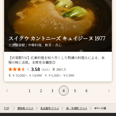
スイクウ カントニーズ キュイジーヌ 1977
大須観音駅 / 中華料理、飲茶・点心
【伏見駅5分】広東料理を知り尽くした熟練の料理人による、本
場の味に舌鼓。全席完全個室◎
3.58
人
2861
（
人）
63
￥10,000～￥14,999
￥5,000～￥5,999
1
2
3
4
5
6
TOP
愛知県 グルメ
名古屋市 グルメ
栄・矢場町 グルメ
4ページ目