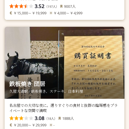
3.52
人
9007
（
人）
197
￥15,000～￥19,999
￥4,000～￥4,999
鉄板焼き 団居
久屋大通駅 / 鉄板焼き、ステーキ、日本料理
名古屋での大切な夜に。選りすぐりの食材と抜群の臨場感をプラ
イベートな空間で満喫
3.08
人
1888
（
人）
18
￥20,000～￥29,999
-