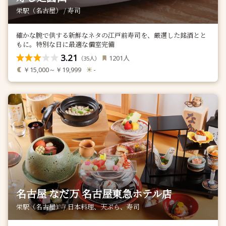
栄駅（名古屋） / 寿司
確かな腕で供する新鮮なネタの江戸前寿司を、厳選した銘酒とと
もに。特別な日に最適な個室完備
3.21
人
1201
（
人）
35
￥15,000～￥19,999
-
名古屋 なだ万 名古屋東急ホテル店
栄駅（名古屋） / 日本料理、天ぷら、寿司