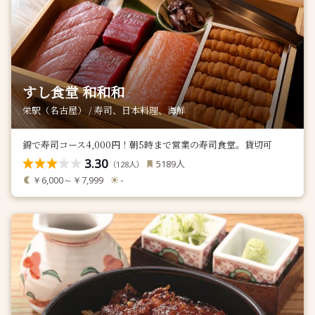
すし食堂 和和和
栄駅（名古屋） / 寿司、日本料理、海鮮
錦で寿司コース4,000円！朝5時まで営業の寿司食堂。貸切可
3.30
人
5189
（
人）
128
￥6,000～￥7,999
-