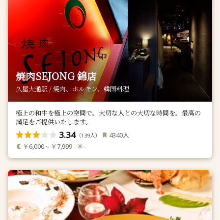
焼肉SEJONG 錦店
久屋大通駅 / 焼肉、ホルモン、韓国料理
極上の和牛を極上の空間で。大切な人との大切な時間を。最高の
満足をご提供いたします。
3.34
人
4340
（
人）
139
￥6,000～￥7,999
-