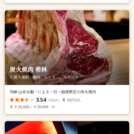
炭火焼肉 希林
久屋大通駅 / 焼肉、ホルモン、ステーキ
肉師 山本＆龍一による一日一組様限定の炭火焼肉
3.54
人
10272
（
人）
153
￥20,000～￥29,999
-