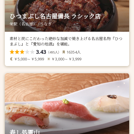
ひつまぶし名古屋備長 ラシック店
栄駅（名古屋） / うなぎ
素材と炭にこだわった絶妙な加減で焼き上げる名古屋名物『ひつ
まぶし』と『愛知の地酒』を堪能。
3.43
人
16354
（
人）
495
￥5,000～￥5,999
￥3,000～￥3,999
寿し処圓山