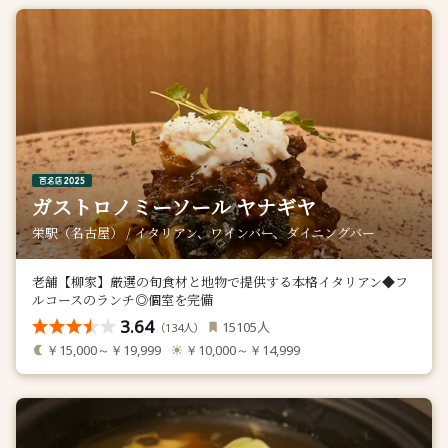
ガストロノミーソール ヤナギヤ
栄駅（名古屋） / イタリアン、ワインバー、ダイニングバー
老舗【柳家】厳選の旬食材と地物で提供する本格イタリアン◆フ
ルコースのランチ◎個室を完備
3.64
人
15105
（
人）
134
￥15,000～￥19,999
￥10,000～￥14,999