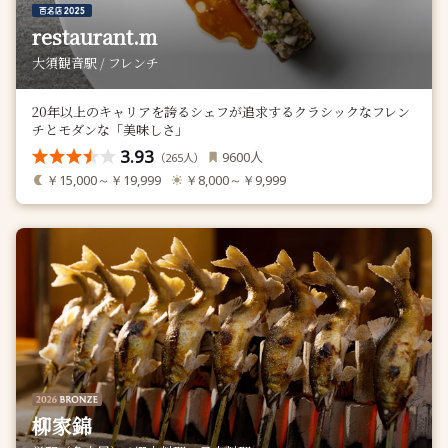
restaurant.m
大須観音駅 / フレンチ
20年以上のキャリアを誇るシェフが追求するクラシックなフレン
チとモダンな「美味しさ」
3.93
人
9600
（
人）
265
￥15,000～￥19,999
￥8,000～￥9,999
柳家錦