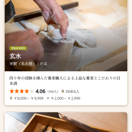
玄水
栄駅（名古屋） / そば
四十年の経験を積んだ蕎麦職人による上品な蕎麦とこだわりの日
本酒
4.06
人
38456
（
人）
990
￥8,000～￥9,999
￥2,000～￥2,999