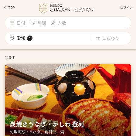
ログイン
TOP
日付
時間
人数
愛知
こだわり
1
119件
炭焼きうなぎ・かしわ 登河
矢場町駅 / うなぎ、鳥料理、鍋