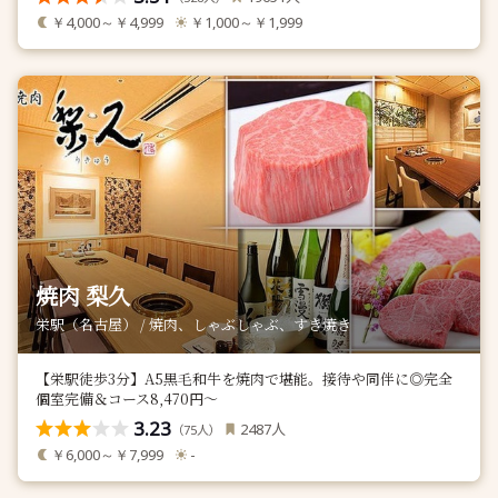
￥4,000～￥4,999
￥1,000～￥1,999
焼肉 梨久
栄駅（名古屋） / 焼肉、しゃぶしゃぶ、すき焼き
【栄駅徒歩3分】A5黒毛和牛を焼肉で堪能。接待や同伴に◎完全
個室完備＆コース8,470円～
3.23
人
2487
（
人）
75
￥6,000～￥7,999
-