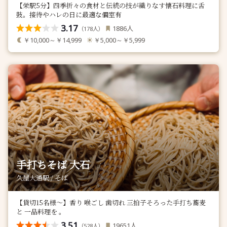
【栄駅5分】四季折々の食材と伝統の技が織りなす懐石料理に舌
鼓。接待やハレの日に最適な個室有
3.17
人
1886
（
人）
178
￥10,000～￥14,999
￥5,000～￥5,999
手打ちそば 大石
久屋大通駅 / そば
【貸切15名様〜】香り 喉ごし 歯切れ 三拍子そろった手打ち蕎麦
と 一品料理を 。
3.51
人
19651
（
人）
528